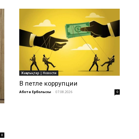
Жаңалықтар | Новости
В петле коррупции
Ақбота Ерболқызы
-
07.08.2026
0
0