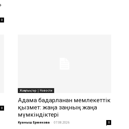
»
0
Жаңалықтар | Новости
Адамға бағдарланған мемлекеттік
қызмет: жаңа заңның жаңа
0
мүмкіндіктері
Куаныш Ермекова
-
07.08.2026
0