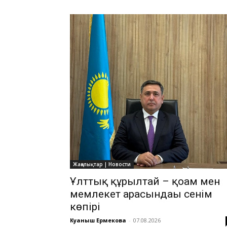
Жаңалықтар | Новости
Ұлттық құрылтай – қоғам мен
мемлекет арасындағы сенім
көпірі
Куаныш Ермекова
-
07.08.2026