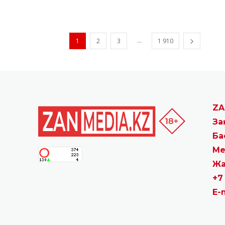
...
1
2
3
1 910
ZA
За
Ба
Ме
Жа
+7
E-