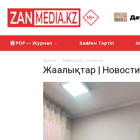
PDF — Журнал
Заң Мен Тәртіп
А
Домой
Жаңалықтар | Новости
Жаңалықтар | Новости