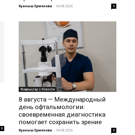
Куаныш Ермекова
-
06.08.2026
0
Жаңалықтар | Новости
8 августа — Международный
день офтальмологии:
своевременная диагностика
помогает сохранить зрение
0
Куаныш Ермекова
-
06.08.2026
0