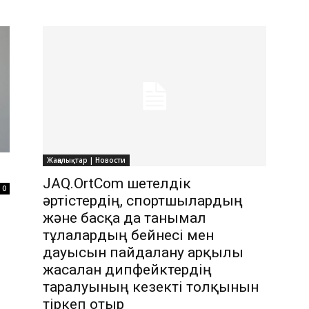
Жаңалықтар | Новости
JAQ.OrtCom шетелдік
0
әртістердің, спортшылардың
және басқа да танымал
тұлғалардың бейнесі мен
дауысын пайдалану арқылы
жасалған дипфейктердің
таралуының кезекті толқынын
тіркеп отыр