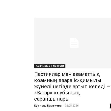
Жаңалықтар | Новости
Партиялар мен азаматтық
қоғамның өзара іс-қимылы
жүйелі негізде артып келеді –
«Sarap» клубының
сарапшылары
Куаныш Ермекова
-
06.08.2026