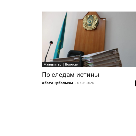
Жаңалықтар | Новости
По следам истины
Ақбота Ерболқызы
-
07.08.2026