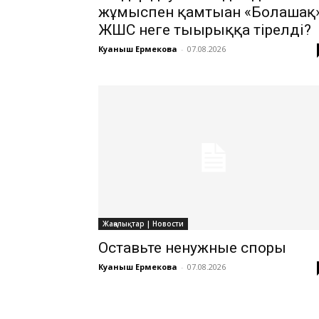
жұмыспен қамтыған «Болашақ
ЖШС неге тығырыққа тірелді?
Куаныш Ермекова
-
07.08.2026
Жаңалықтар | Новости
Оставьте ненужные споры
Куаныш Ермекова
-
07.08.2026