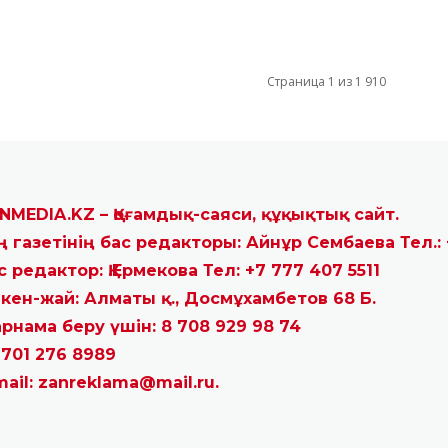
Страница 1 из 1 910
NMEDIA.KZ – Қоғамдық-саяси, құқықтық сайт.
ң газетінің бас редакторы: Айнұр Сембаева Тел.: 
с редактор: Қ.Ермекова Тел: +7 777 407 5511
кен-жай: Алматы қ., Досмұхамбетов 68 Б.
рнама беру үшін: 8 708 929 98 74
 701 276 8989
mail: zanreklama@mail.ru.