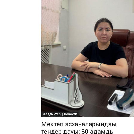
Жаңалықтар | Новости
Мектеп асханаларындағы
тендер дауы: 80 адамды