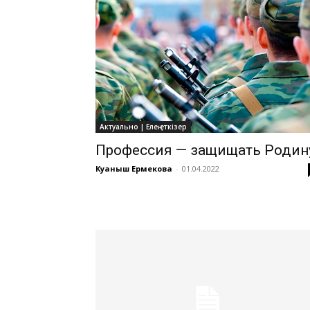
Актуально | Елең еткізер
Профессия — защищать Родин
Куаныш Ермекова
-
01.04.2022