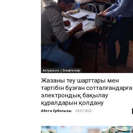
Актуально | Елең еткізер
Жазаны өтеу шарттары мен
тәртібін бұзған сотталғандарға
электрондық бақылау
құралдарын қолдану
Ақбота Ерболқызы
-
04.07.2022