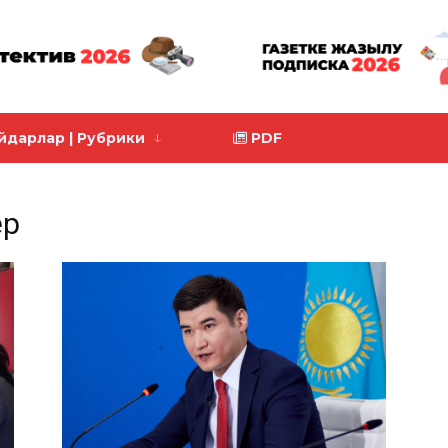
йдарлар | Рубрики
PDF
ер