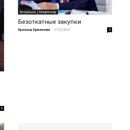
Актуально | Елең еткізер
Безоткатные закупки
Куаныш Ермекова
-
27.05.2022
0
0