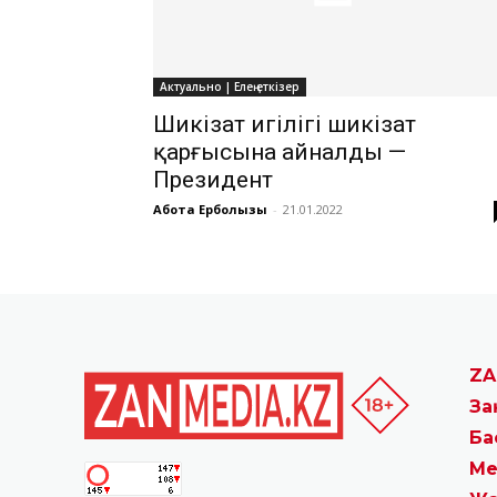
Актуально | Елең еткізер
Шикізат игілігі шикізат
қарғысына айналды —
Президент
Ақбота Ерболқызы
-
21.01.2022
ZA
За
Ба
Ме