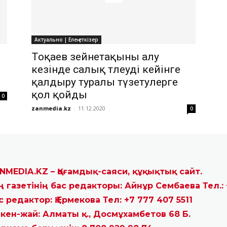
Актуально | Елең еткізер
Тоқаев зейнетақыны алу
кезінде салық төлеуді кейінге
қалдыру туралы түзетулерге
қол қойды
0
zanmedia.kz
-
11.12.2020
0
NMEDIA.KZ – Қоғамдық-саяси, құқықтық сайт.
ң газетінің бас редакторы: Айнұр Сембаева Тел.: 
с редактор: Қ.Ермекова Тел: +7 777 407 5511
кен-жай: Алматы қ., Досмұхамбетов 68 Б.