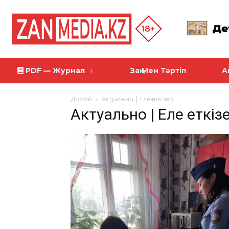
PDF — Журнал
Заң Мен Тәртіп
А
Домой
Актуально | Елең еткізер
Актуально | Елең еткіз