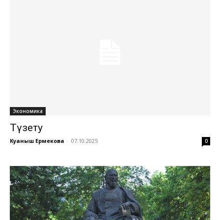
Экономика
Түзету
Куаныш Ермекова
-
07.10.2025
0