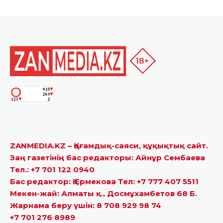
ZANMEDIA.KZ – Қоғамдық-саяси, құқықтық сайт.
Заң газетінің бас редакторы: Айнұр Сембаева
Тел.: +7 701 122 0940
Бас редактор: Қ.Ермекова Тел: +7 777 407 5511
Мекен-жай: Алматы қ., Досмұхамбетов 68 Б.
Жарнама беру үшін: 8 708 929 98 74
+7 701 276 8989