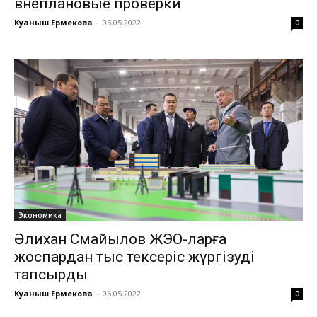
внеплановые проверки
Куаныш Ермекова
-
06.05.2022
0
Экономика
Әлихан Смайылов ЖЭО-ларға
жоспардан тыс тексеріс жүргізуді
тапсырды
Куаныш Ермекова
-
06.05.2022
0