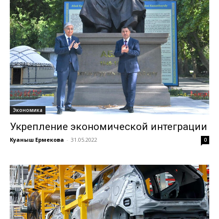
Экономика
Укрепление экономической интеграции
Куаныш Ермекова
-
31.05.2022
0