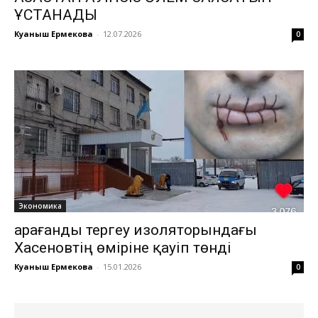
ҰСТАНАДЫ
Куаныш Ермекова
-
12.07.2026
0
Экономика
Қарағанды тергеу изоляторындағы
Хасеновтің өміріне қауіп төнді
Куаныш Ермекова
-
15.01.2026
0