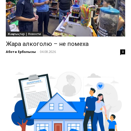
Жаңалықтар | Новости
Жара алкоголю – не помеха
Ақбота Ерболқызы
-
04.08.2026
0