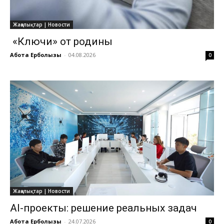
Жаңалықтар | Новости
«Ключи» от родины
Ақбота Ерболқызы
-
04.08.2026
0
Жаңалықтар | Новости
AI-проекты: решение реальных задач
Ақбота Ерболқызы
-
24.07.2026
0