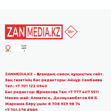
ZANMEDIA.KZ – Қоғамдық-саяси, құқықтық сайт.
Заң газетінің бас редакторы: Айнұр Сембаева
Тел.: +7 701 122 0940
Бас редактор: Қ.Ермекова Тел: +7 777 407 5511
Мекен-жай: Алматы қ., Досмұхамбетов 68 Б.
Жарнама беру үшін: 8 708 929 98 74
+7 701 276 8989