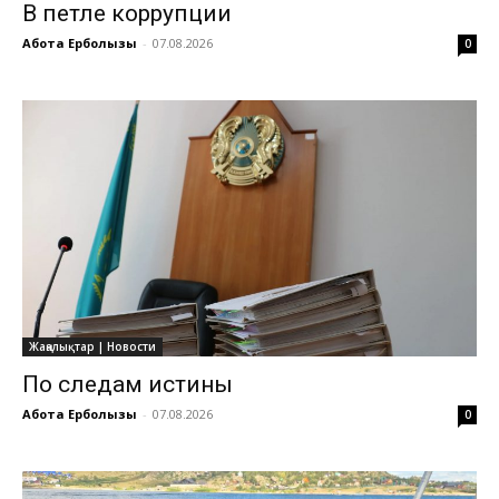
В петле коррупции
Ақбота Ерболқызы
-
07.08.2026
0
Жаңалықтар | Новости
По следам истины
Ақбота Ерболқызы
-
07.08.2026
0