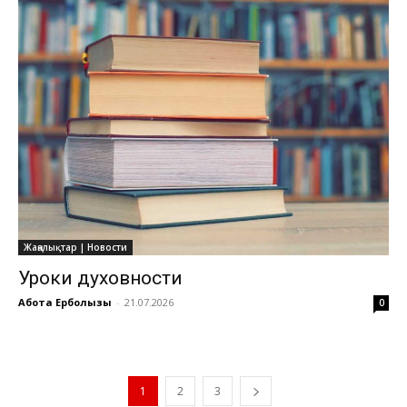
Жаңалықтар | Новости
Уроки духовности
Ақбота Ерболқызы
-
21.07.2026
0
1
2
3