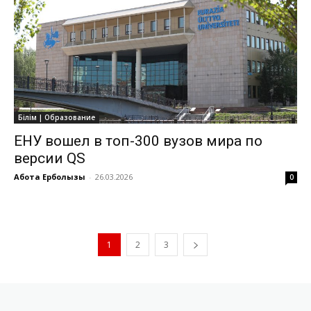
Білім | Образование
ЕНУ вошел в топ-300 вузов мира по
версии QS
Ақбота Ерболқызы
-
26.03.2026
0
1
2
3