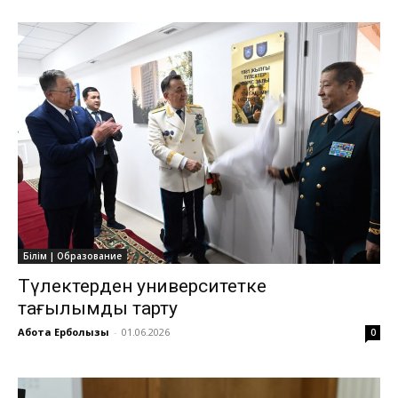
Білім | Образование
Түлектерден университетке
тағылымды тарту
Ақбота Ерболқызы
-
01.06.2026
0