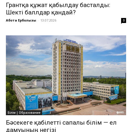
Грантқа құжат қабылдау басталды:
Шекті баллдар қандай?
Ақбота Ерболқызы
-
13.07.2026
0
Білім | Образование
Бәсекеге қабілетті сапалы білім — ел
дамуының негізі