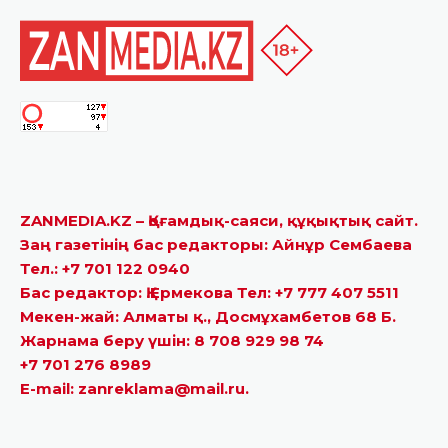
ZANMEDIA.KZ – Қоғамдық-саяси, құқықтық сайт.
Заң газетінің бас редакторы: Айнұр Сембаева
Тел.: +7 701 122 0940
Бас редактор: Қ.Ермекова Тел: +7 777 407 5511
Мекен-жай: Алматы қ., Досмұхамбетов 68 Б.
Жарнама беру үшін: 8 708 929 98 74
+7 701 276 8989
E-mail: zanreklama@mail.ru.