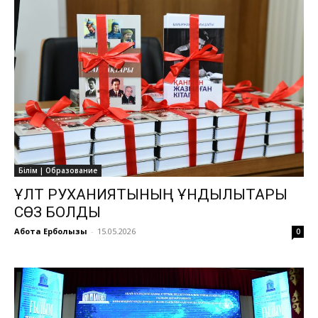
Білім | Образование
ҰЛТ РУХАНИЯТЫНЫҢ ҚҰНДЫЛЫҚТАРЫ
СӨЗ БОЛДЫ
Ақбота Ерболқызы
-
15.05.2026
0