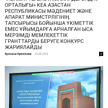
ОРТАЛЫҒЫ» КЕАҚ ҚАЗАҚСТАН
РЕСПУБЛИКАСЫ МӘДЕНИЕТ ЖӘНЕ
АҚПАРАТ МИНИСТРЛІГІНІҢ
ТАПСЫРЫСЫ БОЙЫНША ҮКІМЕТТІК
ЕМЕС ҰЙЫМДАРҒА АРНАЛҒАН ҚЫСҚА
МЕРЗІМДІ МЕМЛЕКЕТТІК
ГРАНТТАРДЫ БЕРУГЕ КОНКУРС
ЖАРИЯЛАЙДЫ
Куаныш Ермекова
-
06.08.2026
0