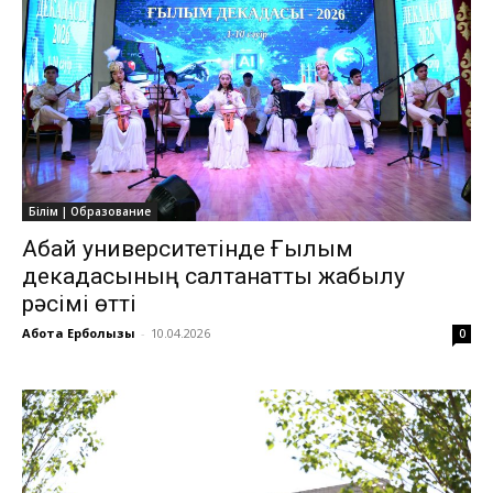
Білім | Образование
Абай университетінде Ғылым
декадасының салтанатты жабылу
рәсімі өтті
Ақбота Ерболқызы
-
10.04.2026
0