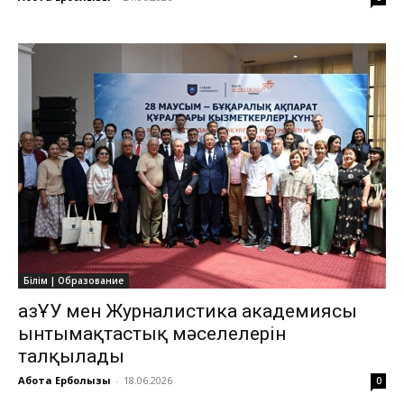
Білім | Образование
ҚазҰУ мен Журналистика академиясы
ынтымақтастық мәселелерін
талқылады
Ақбота Ерболқызы
-
18.06.2026
0