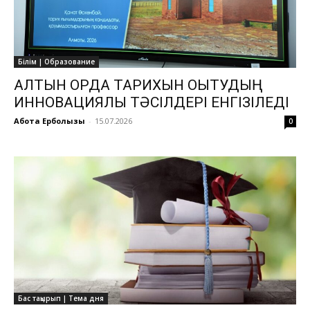
Білім | Образование
АЛТЫН ОРДА ТАРИХЫН ОҚЫТУДЫҢ
ИННОВАЦИЯЛЫҚ ТӘСІЛДЕРІ ЕНГІЗІЛЕДІ
Ақбота Ерболқызы
-
15.07.2026
0
Бас тақырып | Тема дня