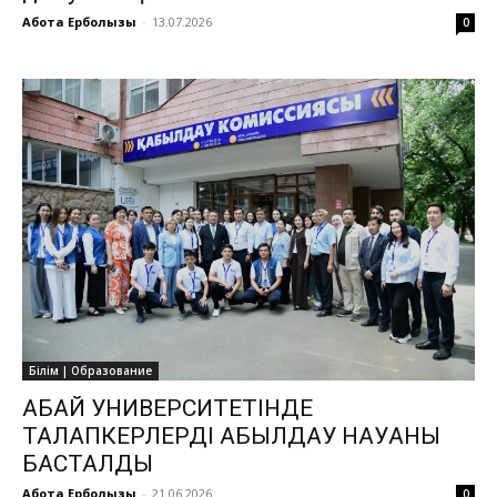
Ақбота Ерболқызы
-
13.07.2026
0
Білім | Образование
АБАЙ УНИВЕРСИТЕТІНДЕ
ТАЛАПКЕРЛЕРДІ ҚАБЫЛДАУ НАУҚАНЫ
БАСТАЛДЫ
Ақбота Ерболқызы
-
21.06.2026
0