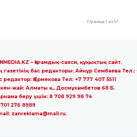
Страница 1 из 57
NMEDIA.KZ – Қоғамдық-саяси, құқықтық сайт.
ң газетінің бас редакторы: Айнұр Сембаева Тел.: 
с редактор: Қ.Ермекова Тел: +7 777 407 5511
кен-жай: Алматы қ., Досмұхамбетов 68 Б.
рнама беру үшін: 8 708 929 98 74
 701 276 8989
mail: zanreklama@mail.ru.