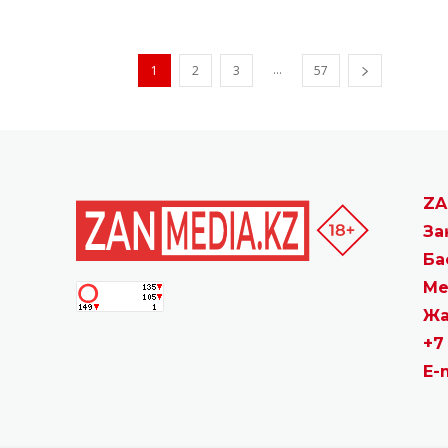
...
1
2
3
57
ZA
За
Ба
Ме
Жа
+7
E-