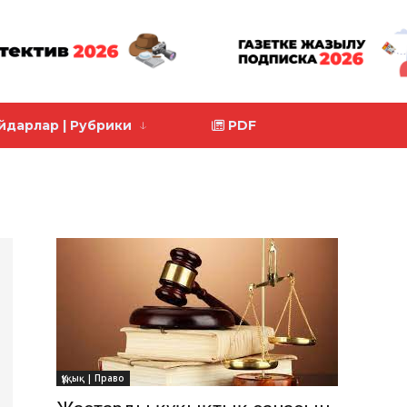
йдарлар | Рубрики
PDF
Құқық | Право