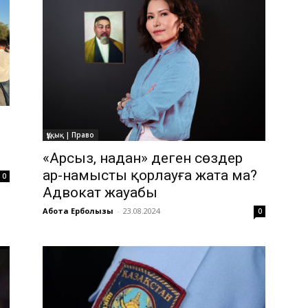
Құқық | Право
«Арсыз, надан» деген сөздер
ар-намысты қорлауға жата ма?
0
Адвокат жауабы
Ақбота Ерболқызы
-
23.08.2024
0