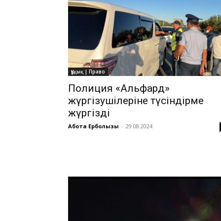
Құқық | Право
Полиция «Альфард»
жүргізушілеріне түсіндірме
жүргізді
Ақбота Ерболқызы
-
29.08.2024