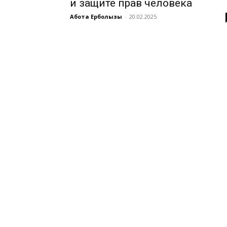
и защите прав человека
Ақбота Ерболқызы
-
20.02.2025