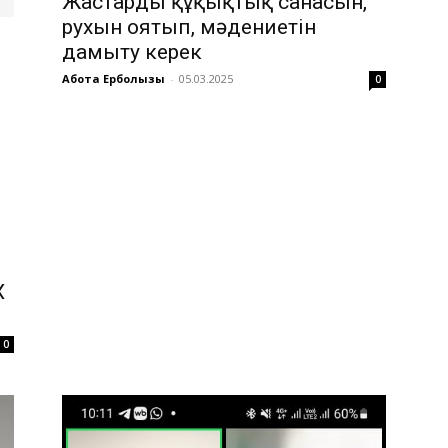
Жастардың құқықтық санасын,
рухын оятып, мәдениетін
дамыту керек
Ақбота Ерболқызы
-
05.03.2025
0
Х
0