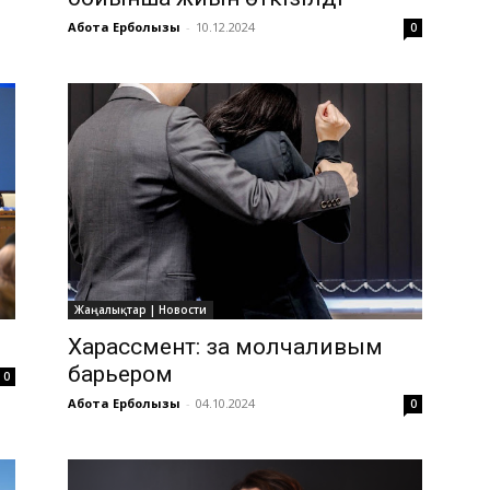
Ақбота Ерболқызы
-
10.12.2024
0
Жаңалықтар | Новости
Харассмент: за молчаливым
барьером
0
Ақбота Ерболқызы
-
04.10.2024
0