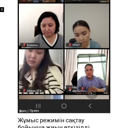
0
Құқық | Право
Жұмыс режимін сақтау
бойынша жиын өткізілді