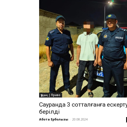
Құқық | Право
Сауранда 3 сотталғанға ескерт
берілді
Ақбота Ерболқызы
-
20.08.2024