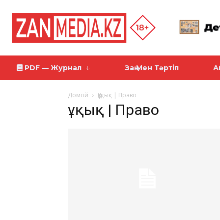
PDF — Журнал
Заң Мен Тәртіп
А
Домой
Құқық | Право
Құқық | Право