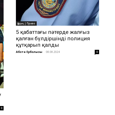
Құқық | Право
5 қабаттағы пәтерде жалғыз
қалған бүлдіршінді полиция
құтқарып қалды
Ақбота Ерболқызы
-
08.08.2024
0
у
0