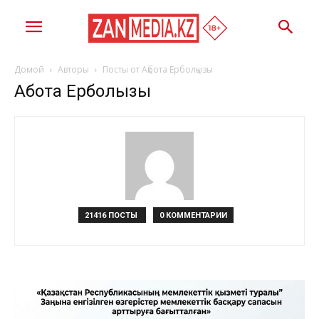
Домой
Авторы
Посты от Ақбота Ерболқызы
Ақбота Ерболқызы
21416 ПОСТЫ
0 КОММЕНТАРИИ