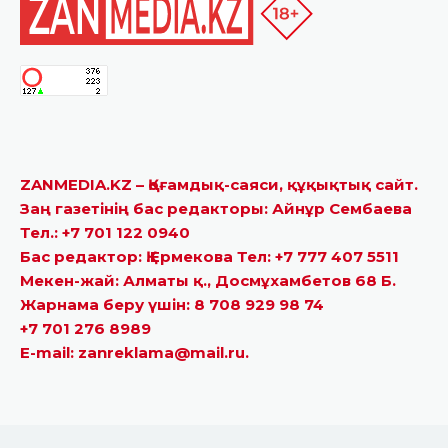
ZANMEDIA.KZ – Қоғамдық-саяси, құқықтық сайт.
Заң газетінің бас редакторы: Айнұр Сембаева
Тел.: +7 701 122 0940
Бас редактор: Қ.Ермекова Тел: +7 777 407 5511
Мекен-жай: Алматы қ., Досмұхамбетов 68 Б.
Жарнама беру үшін: 8 708 929 98 74
+7 701 276 8989
E-mail: zanreklama@mail.ru.