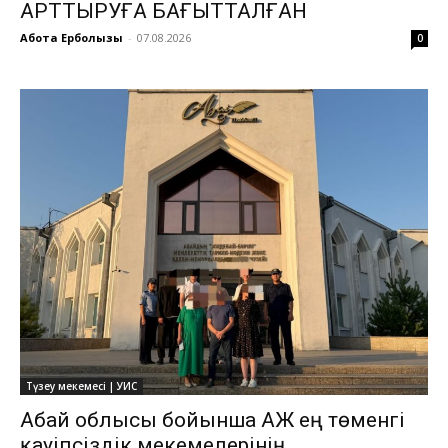
АРТТЫРУҒА БАҒЫТТАЛҒАН
Ақбота Ерболқызы
-
07.08.2026
0
Түзеу мекемесі | УИС
Абай облысы бойынша ҚАЖ ең төменгі
қауіпсіздік мекемелерінің