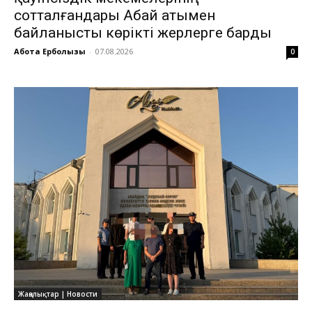
сотталғандары Абай атымен
байланысты көрікті жерлерге барды
Ақбота Ерболқызы
-
07.08.2026
0
Жаңалықтар | Новости