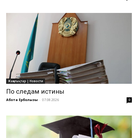
Жаңалықтар | Новости
По следам истины
Ақбота Ерболқызы
-
07.08.2026
0