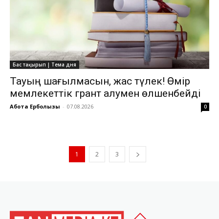
Бас тақырып | Тема дня
Тауың шағылмасын, жас түлек! Өмiр
мемлекеттiк грант алумен өлшенбейдi
Ақбота Ерболқызы
-
07.08.2026
0
1
2
3