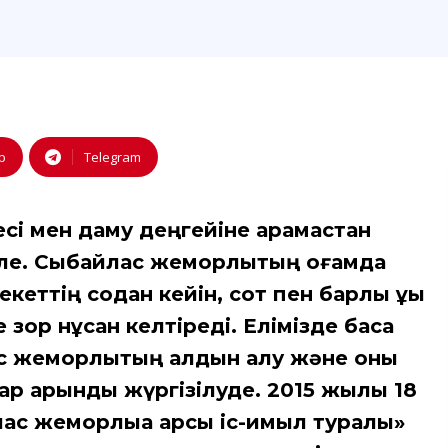
p
Telegram
сі мен даму деңгейіне қарамастан
ле. Сыбайлас жемқорлықтың қоғамда
ттің содан кейін, сот пен барлық құқық
зор нұқсан келтіреді. Елімізде басқа
с жемқорлықтың алдын алу және оны
 қарқынды жүргізілуде. 2015 жылы 18
с жемқорлыққа қарсы іс-қимыл туралы»