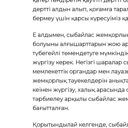
қатер төндіретін қауіпті дертті б
дерттің алдын алып, қоғамға тар
бермеу үшін қарсы күресуіміз қ
Ең алдымен, сыбайлас жемқорлық
болуының алғышарттарын жою ар
түбегейлі төмендетуге мүмкінді
жүргізу керек. Негізгі шаралар 
мемлекеттік органдар мен лауаз
жемқорлық тәуекелдерін анықт
кеңінен жүргізу, халық арасынд
тәрбиелеу арқылы сыбайлас жем
бағытталған.
Қорытындылай келгенде, сыбайл