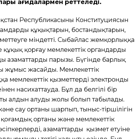
лары қағидалармен реттеледі.
азақстан Республикасының Конституциясын
адамдардың құқықтарын, бостандықтарын,
меттеуге міндетті. Сыбайлас жемқорлыққа
е құқық қорғау мемлекеттік органдардың
ды азаматтардың парызы. Бүгінде барлық
ы жұмыс жасайды. Мемлекеттік
ққа мемлекеттік қызметтерді электронды
ңінен насихаттауда. Бұл да белгілі бір
ң алдын алудың жолы болып табылады.
және сау ортаны шарпып, тыныс-тіршілігін
н қоғамдық ортаның және мемлекеттік
әсіпкерлердің, азаматтардың қызмет етуіне