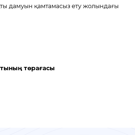
ақты дамуын қамтамасыз ету жолындағы
отының төрағасы