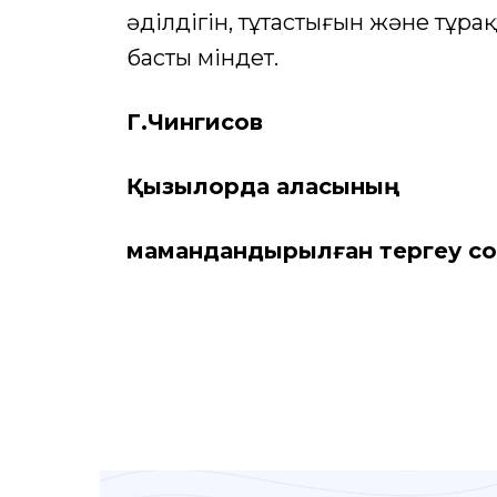
әділдігін, тұтастығын және тұр
басты міндет.
Г.Чингисов
Қызылорда қаласының
мамандандырылған тергеу с