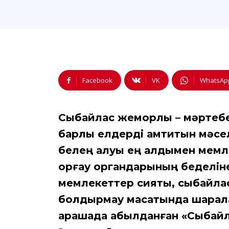
Facebook
VK
WhatsAp
Сыбайлас жемқорлық – мәртебе
барлық елдерді қамтитын мәсе
белең алуы ең алдымен мемлеке
қорғау органдарының беделіне 
мемлекеттер сияқты, сыбайла
болдырмау мақсатында шаралар
қарашада қабылданған «Сыбайла