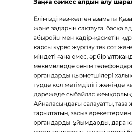
Заңға сәйкес алдын алу шара
Еліміздің кез-келген азаматы Қ
және заңдарын сақтауға, басқа 
абыройы мен қадір-қасиетін құр
қарсы күрес жүргізу тек сот жән
міндеті ғана емес, әрбір ұлтжан
мекемелерде сенім телефондар
органдардың қызметшілері халы
түрде қол жетімділігі жөнінде ке
дәрежеде сыбайлас жемқорлықты
Айналасындағы салауатты, таза 
тарылтатын, заңсыз әрекеттерме
органдардың, ұйымдардың, дара к