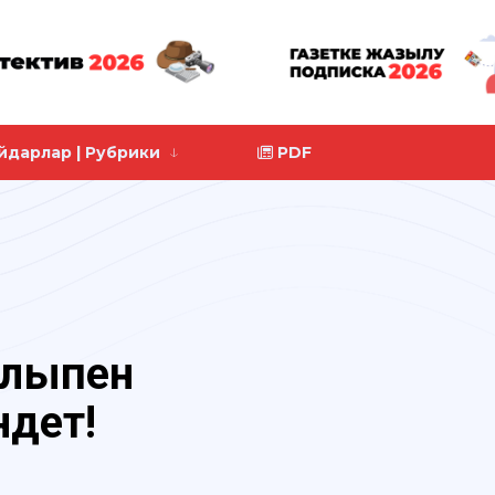
йдарлар | Рубрики
PDF
лықпен
ндет!