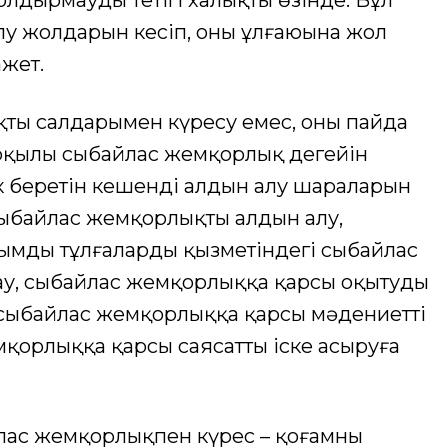
олдырмаудың тетігі халықтың өзінде. Бұл
алу жолдарын кесіп, оның ұлғаюына жол
ажет.
тың салдарымен күресу емес, оның пайда
қылы сыбайлас жемқорлық деңгейін
к беретін кешенді алдын алу шараларын
сыбайлас жемқорлықтың алдын алу,
ымды тұлғалардың қызметіндегі сыбайлас
ау, сыбайлас жемқорлыққа қарсы оқытуды
а сыбайлас жемқорлыққа қарсы мәдениетті
қорлыққа қарсы саясатты іске асыруға
ас жемқорлықпен күрес – қоғамның