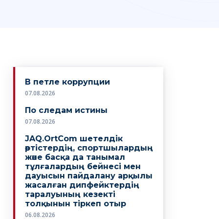
В петле коррупции
07.08.2026
По следам истины
07.08.2026
JAQ.OrtCom шетелдік
әртістердің, спортшылардың
және басқа да танымал
тұлғалардың бейнесі мен
дауысын пайдалану арқылы
жасалған дипфейктердің
таралуының кезекті
толқынын тіркеп отыр
06.08.2026