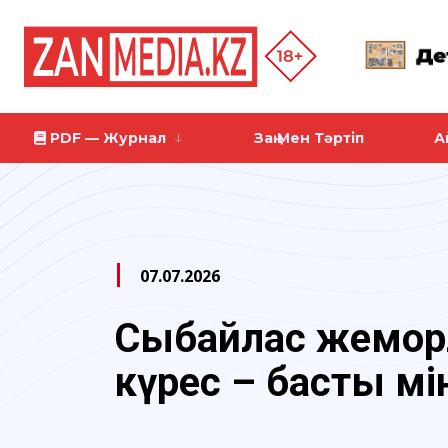
PDF — Журнал
Заң Мен Тәртіп
А
07.07.2026
Сыбайлас жемқор
күрес – басты мі