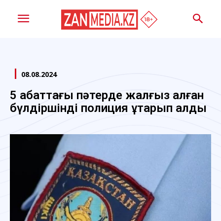
08.08.2024
5 қабаттағы пәтерде жалғыз қалған
бүлдіршінді полиция құтқарып қалды