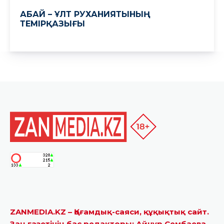
ZANMEDIA.KZ – Қоғамдық-саяси, құқықтық сайт.
Заң газетінің бас редакторы: Айнұр Сембаева