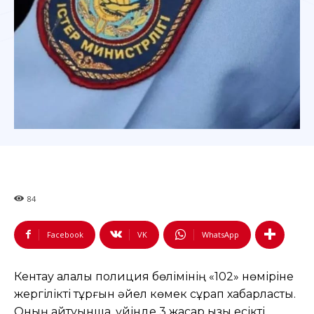
84
Facebook
VK
WhatsApp
Кентау қалалық полиция бөлімінің «102» нөміріне
жергілікті тұрғын әйел көмек сұрап хабарласты.
Оның айтуынша, үйінде 3 жасар қызы есікті