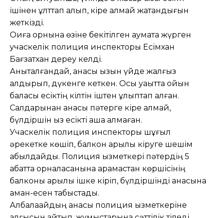
ішінен құлттап алып, кіре алмай жатқандығын
жеткізді.
Оқиға орнына өзіне бекітілген аумақта жүрген
учаскелік полиция инспекторы Есімхан
Бағзатхан дереу келді.
Анықталғандай, анасы қызын үйде жалғыз
қалдырып, дүкенге кеткен. Осы уақытта ойын
баласы есіктің кілтін іштен құлыптап алған.
Салдарынан анасы пәтерге кіре алмай,
бүлдіршін қыз есікті аша алмаған.
Учаскелік полиция инспекторы шұғыл
әрекетке көшіп, балкон арқылы кіруге шешім
қабылдайды. Полиция қызметкері пәтердің 5
қабатта орналасқанына қарамастан көршісінің
балконы арқылы ішке кіріп, бүлдіршінді анасына
аман-есен табыстады.
Албалақайдың анасы полиция қызметкеріне
алғысын айтып, жұмыстарына сәттілік тіледі.