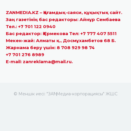
ZANMEDIA.KZ – Қоғамдық-саяси, құқықтық сайт.
Заң газетінің бас редакторы: Айнұр Сембаева
Тел.: +7 701 122 0940
Бас редактор: Қ.Ермекова Тел: +7 777 407 5511
Мекен-жай: Алматы қ., Досмұхамбетов 68 Б.
Жарнама беру үшін: 8 708 929 98 74
+7 701 276 8989
E-mail: zanreklama@mail.ru.
© Меншік иесі: "ЗАҢ" Медиа-корпорациясы" ЖШС