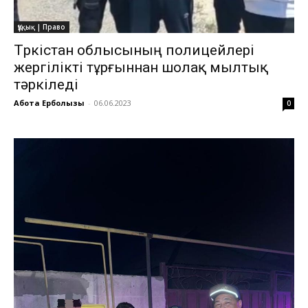
Құқық | Право
Түркістан облысының полицейлері
жергілікті тұрғыннан шолақ мылтық
тәркіледі
Ақбота Ерболқызы
-
06.06.2023
0