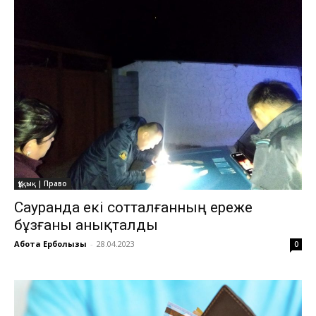
Құқық | Право
Сауранда екі сотталғанның ереже
бұзғаны анықталды
Ақбота Ерболқызы
-
28.04.2023
0