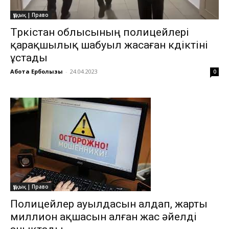
Құқық | Право
Түркістан облысының полицейлері
қарақшылық шабуыл жасаған күдіктіні
ұстады
Ақбота Ерболқызы
-
24.04.2023
0
Құқық | Право
Полицейлер ауылдасын алдап, жарты
миллион ақшасын алған жас әйелді