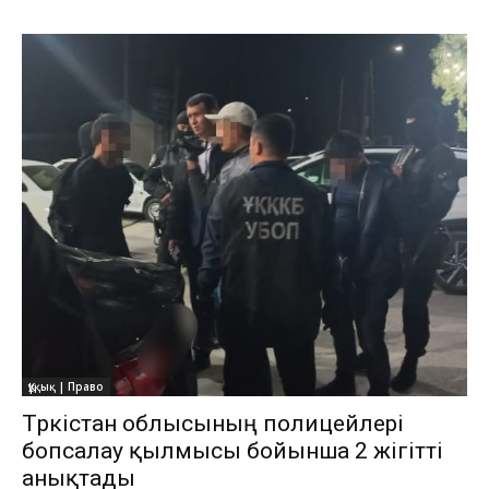
Құқық | Право
Түркістан облысының полицейлері
бопсалау қылмысы бойынша 2 жігітті
анықтады