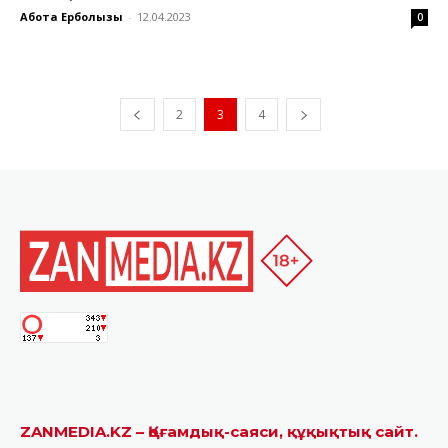
Ақбота Ерболқызы
-
12.04.2023
0
2
3
4
ZANMEDIA.KZ – Қоғамдық-саяси, құқықтық сайт.