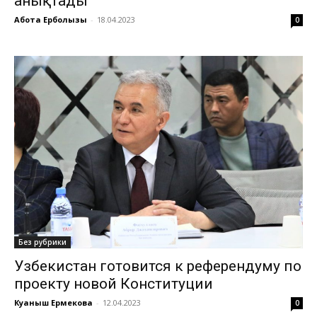
анықтады
Ақбота Ерболқызы
-
18.04.2023
0
Без рубрики
Узбекистан готовится к референдуму по
проекту новой Конституции
Куаныш Ермекова
-
12.04.2023
0