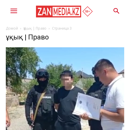
Домой
Құқық | Право
Страница 3
Құқық | Право