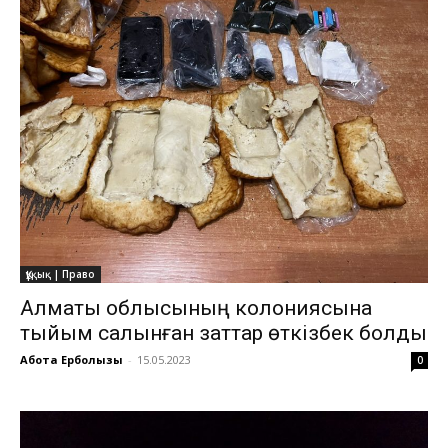
Құқық | Право
Алматы облысының колониясына
тыйым салынған заттар өткізбек болды
Ақбота Ерболқызы
-
15.05.2023
0