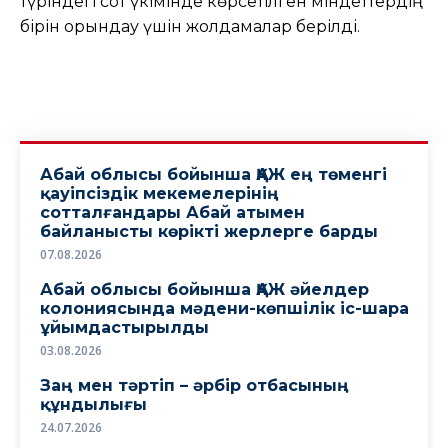
түріндегі сот үкімінде көрсетілген міндеттердің
бірін орындау үшін жолдамалар берілді.
Абай облысы бойынша ҚАЖ ең төменгі
қауіпсіздік мекемелерінің
сотталғандары Абай атымен
байланысты көрікті жерлерге барды
07.08.2026
Абай облысы бойынша ҚАЖ әйелдер
колониясында мәдени-көпшілік іс-шара
ұйымдастырылды
03.08.2026
Заң мен тәртіп – әрбір отбасының
құндылығы
24.07.2026