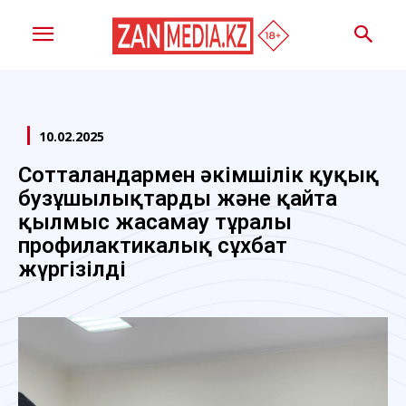
10.02.2025
Сотталғандармен әкімшілік қуқық
бузұшылықтарды және қайта
қылмыс жасамау тұралы
профилактикалық сұхбат
жүргізілді