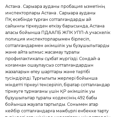
Астана қ. Сарыарқа ауданы пробация қызметінің
инспекторлары Астана қ. Сарыарқа ауданы
ПҚ есебінде тұрған сотталғандарды ай
сайынғы тіркеуден өткізу барысында, Астана
қаласы бойынша ПДААПБ ЖПК УПП-А учаскелік
полиция инспекторларымен бірлесіп,
сотталғандармен әкімшілік қуқық бузұшылықтарды
және қайта қылмыс жасамау тұралы
профилактикалық сұхбат жүргізді. Сондай-ақ
коғамнан оқшаулаусыз сотталғандардын
жазаларын өтеу шарттары және тәртібі
тусіндірілді. Тұрғылықты жерлері бойынша
міндетті тіркеуі тексеріліп, бірқатар сотталғандар
тіркеуге тұрмағаны үшін ҚР әкімшілік қуқық
бұзушылықтар тұралы кодексінің 492 бабы
бойынша жауапқа тартылды. Сонымен қатар
кейбір сотталғандарға мәжбүрлі енбекке тарту