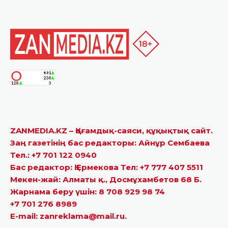
ZANMEDIA.KZ – Қоғамдық-саяси, құқықтық сайт.
Заң газетінің бас редакторы: Айнұр Сембаева
Тел.: +7 701 122 0940
Бас редактор: Қ.Ермекова Тел: +7 777 407 5511
Мекен-жай: Алматы қ., Досмұхамбетов 68 Б.
Жарнама беру үшін: 8 708 929 98 74
+7 701 276 8989
E-mail: zanreklama@mail.ru.