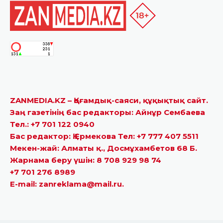
ZANMEDIA.KZ – Қоғамдық-саяси, құқықтық сайт.
Заң газетінің бас редакторы: Айнұр Сембаева
Тел.: +7 701 122 0940
Бас редактор: Қ.Ермекова Тел: +7 777 407 5511
Мекен-жай: Алматы қ., Досмұхамбетов 68 Б.
Жарнама беру үшін: 8 708 929 98 74
+7 701 276 8989
E-mail: zanreklama@mail.ru.