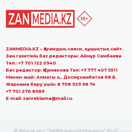
ZANMEDIA.KZ – Қоғамдық-саяси, құқықтық сайт.
Заң газетінің бас редакторы: Айнұр Сембаева
Тел.: +7 701 122 0940
Бас редактор: Қ.Ермекова Тел: +7 777 407 5511
Мекен-жай: Алматы қ., Досмұхамбетов 68 Б.
Жарнама беру үшін: 8 708 929 98 74
+7 701 276 8989
E-mail: zanreklama@mail.ru.
© Меншік иесі: "ЗАҢ" Медиа-корпорациясы" ЖШС