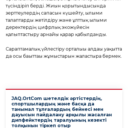
түсіндіріп берді. Жиын қорытындысында
зерттеулердің сапасын күшейту, ғылыми
талаптарды жетілдіру және ұлттық ғылыми
деректердің цифрлық экожүйесін
қалыптастыру арнайы қарар қабылданды.
Сараптамалық үйлестіру орталығы алдағы уақытта
да осы бағыттағы жұмыстарын жалғастыра бермек.
JAQ.OrtCom шетелдік әртістердің,
спортшылардың және басқа да
танымал тұлғалардың бейнесі мен
дауысын пайдалану арқылы жасалған
дипфейктердің таралуының кезекті
толқынын тіркеп отыр