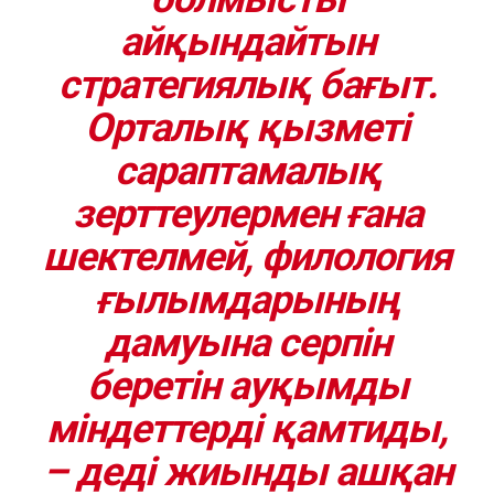
айқындайтын
стратегиялық бағыт.
Орталық қызметі
сараптамалық
зерттеулермен ғана
шектелмей, филология
ғылым
дар
ының
дамуына серпін
беретін ауқымды
міндеттерді қамтиды,
– деді жиынды ашқан