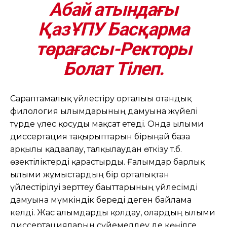
Абай атындағы
ҚазҰПУ Басқарма
төрағасы-Ректоры
Болат Тілеп.
Сараптамалық үйлестіру орталығы отандық
филология ғылымдарының дамуына жүйелі
түрде үлес қосуды мақсат етеді. Онда ғылыми
диссертация тақырыптарын бірыңғай база
арқылы қадағалау, талқылаудан өткізу т.б.
өзектіліктерді қарастырды. Ғалымдар барлық
ғылыми жұмыстардың бір орталықтан
үйлестірілуі зерттеу бағыттарының үйлесімді
дамуына мүмкіндік береді деген байламға
келді. Жас ғалымдарды қолдау, олардың ғылыми
диссертацияларын сүйемелдеу де көңілге