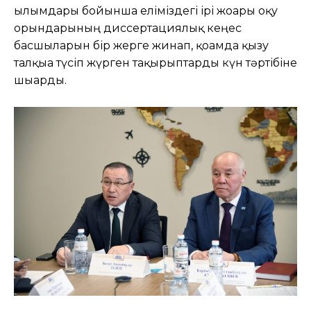
ғылымдары бойынша еліміздегі ірі жоғары оқу
орындарының диссертациялық кеңес
басшыларын бір жерге жинап, қоғамда қызу
талқыға түсіп жүрген тақырыптарды күн тәртібіне
шығарды.