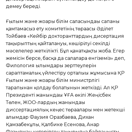
демеу береді.
Ғылым және жоғары білім саласындағы сапаны
қамтамасыз ету комитетінің төрағасы Әділет
Тойбаев «Кейбір докторанттардың дисертация
тақырыптың қайталануы, көшірілуі секілді
мәселелер жеткілікті. Бұл қанатқақты жоба. Егер
жемісін берсе, басқа да салаларға енгіземіз» деп,
Филология ғылымдары зерттеулерін
сараптамалық үйлестіру орталығы жұмысына ҚР
Ғылым және жоғары білім министрлігі
тарапынан қолдау болатынын жеткізді. Ал ҚР
Президенті жанындағы ҰҒА өкілі Жеңісбек
Төлен, ЖОО-лардың жанындағы
диссертациялық кеңес төрағалары мен жетекші
ғалымдар Фаузия Оразбаева, Дихан
Қамзабекұлы, Қалбике Есенова, Анар
Фазылжан көтерілген тақырыпқа байланысты