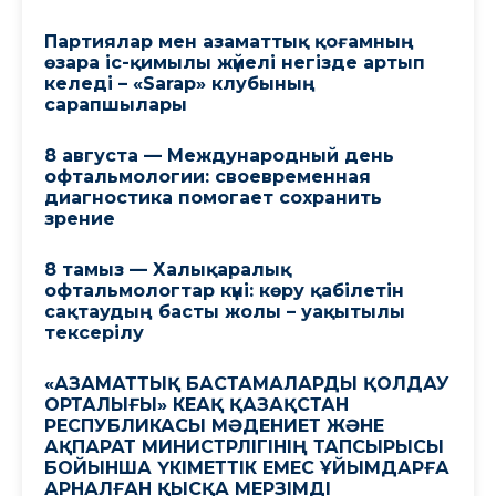
Партиялар мен азаматтық қоғамның
өзара іс-қимылы жүйелі негізде артып
келеді – «Sarap» клубының
сарапшылары
8 августа — Международный день
офтальмологии: своевременная
диагностика помогает сохранить
зрение
8 тамыз — Халықаралық
офтальмологтар күні: көру қабілетін
сақтаудың басты жолы – уақытылы
тексерілу
«АЗАМАТТЫҚ БАСТАМАЛАРДЫ ҚОЛДАУ
ОРТАЛЫҒЫ» КЕАҚ ҚАЗАҚСТАН
РЕСПУБЛИКАСЫ МӘДЕНИЕТ ЖӘНЕ
АҚПАРАТ МИНИСТРЛІГІНІҢ ТАПСЫРЫСЫ
БОЙЫНША ҮКІМЕТТІК ЕМЕС ҰЙЫМДАРҒА
АРНАЛҒАН ҚЫСҚА МЕРЗІМДІ