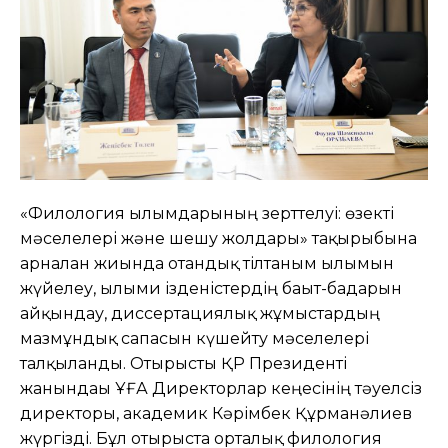
«Филология ғылымдарының зерттелуі: өзекті
мәселелері және шешу жолдары» тақырыбына
арналған жиында отандық тілтаным ғылымын
жүйелеу, ғылыми ізденістердің бағыт-бағдарын
айқындау, диссертациялық жұмыстардың
мазмұндық сапасын күшейту мәселелері
талқыланды. Отырысты ҚР Президенті
жанындағы ҰҒА Директорлар кеңесінің тәуелсіз
директоры, академик Кәрімбек Құрманәлиев
жүргізді. Бұл отырыста орталық филология