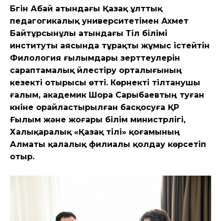
Бүгін Абай атындағы Қазақ ұлттық
педагогикалық университеті
мен
Ахмет
Байтұрсынұлы атындағы Тіл білімі
институты аясында тұрақты жұмыс істейтін
Филология ғылымдары
зерттеулерін
сараптамалық үйлестіру орталығының
кезекті отырысы өтті.
К
өрнекті тілтанушы
ғалым, академик Шора Сарыбаевтың туған
күніне орай
ластырылған б
асқосу
ға
Қ
Р
Ғылым және жоғары білім министрлігі,
Халықаралық «Қазақ тілі» қоғамының
Алматы қалалық филиалы
қолдау көрсетіп
отыр
.