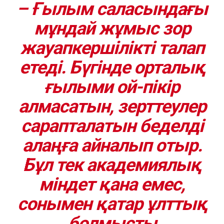
–
Ғылым саласындағы
мұндай жұмыс зор
жауапкершілікті талап
етеді. Бүгінде орталық
ғылыми ой-пікір
алмасатын, зерттеулер
сарапталатын беделді
алаңға айналып отыр.
Бұл тек академиялық
міндет қана емес,
сонымен қатар ұлттық
болмысты