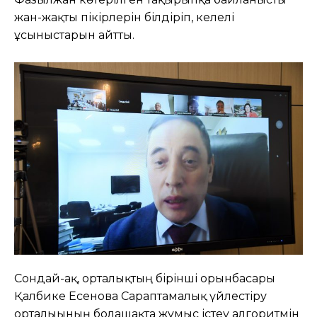
жан-жақты пікірлерін білдіріп, келелі
ұсыныстарын айтты.
Сондай-ақ, орталықтың бірінші орынбасары
Қалбике Есенова Сараптамалық үйлестіру
орталығының болашақта жұмыс істеу алгоритмін