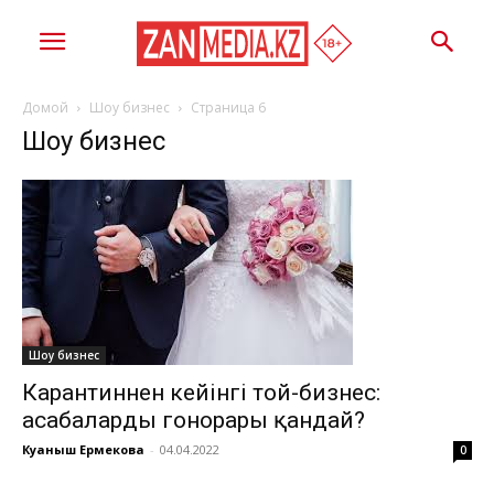
Домой
Шоу бизнес
Страница 6
Шоу бизнес
Шоу бизнес
Карантиннен кейінгі той-бизнес:
асабалардың гонорары қандай?
Куаныш Ермекова
-
04.04.2022
0