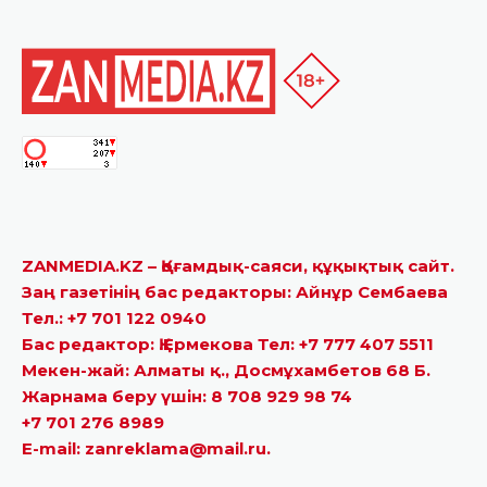
ZANMEDIA.KZ – Қоғамдық-саяси, құқықтық сайт.
Заң газетінің бас редакторы: Айнұр Сембаева
Тел.: +7 701 122 0940
Бас редактор: Қ.Ермекова Тел: +7 777 407 5511
Мекен-жай: Алматы қ., Досмұхамбетов 68 Б.
Жарнама беру үшін: 8 708 929 98 74
+7 701 276 8989
E-mail: zanreklama@mail.ru.