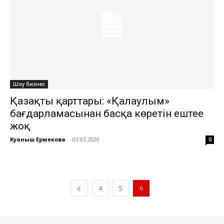
Шоу бизнес
Қазақтың қарттары: «Қалаулым»
бағдарламасынан басқа көретін ештеңе
жоқ
Куаныш Ермекова
-
03.03.2020
0
4
5
6