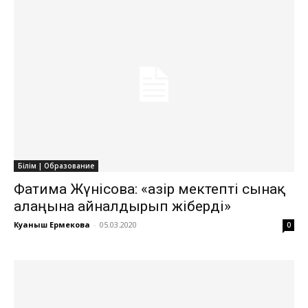
Білім | Образование
Фатима Жүнісова: «Қазір мектепті сынақ
алаңына айналдырып жіберді»
Куаныш Ермекова
-
05.03.2020
0