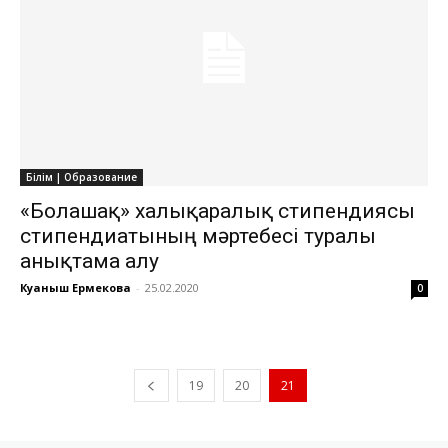
Білім | Образование
«Болашақ» халықаралық стипендиясы
стипендиатының мәртебесі туралы
анықтама алу
Куаныш Ермекова
-
25.02.2020
0
19
20
21