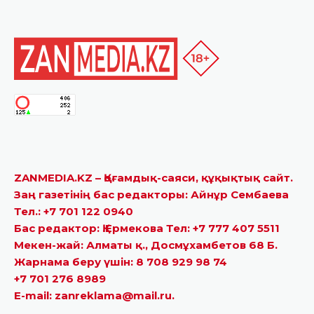
ZANMEDIA.KZ – Қоғамдық-саяси, құқықтық сайт.
Заң газетінің бас редакторы: Айнұр Сембаева
Тел.: +7 701 122 0940
Бас редактор: Қ.Ермекова Тел: +7 777 407 5511
Мекен-жай: Алматы қ., Досмұхамбетов 68 Б.
Жарнама беру үшін: 8 708 929 98 74
+7 701 276 8989
E-mail: zanreklama@mail.ru.