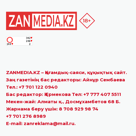
ZANMEDIA.KZ – Қоғамдық-саяси, құқықтық сайт.
Заң газетінің бас редакторы: Айнұр Сембаева
Тел.: +7 701 122 0940
Бас редактор: Қ.Ермекова Тел: +7 777 407 5511
Мекен-жай: Алматы қ., Досмұхамбетов 68 Б.
Жарнама беру үшін: 8 708 929 98 74
+7 701 276 8989
E-mail: zanreklama@mail.ru.