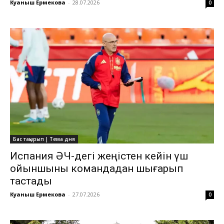
Куаныш Ермекова
-
28.07.2026
0
Бас тақырып | Тема дня
Испания ӘЧ-дегі жеңістен кейін үш
ойыншыны командадан шығарып
тастады
Куаныш Ермекова
-
27.07.2026
0