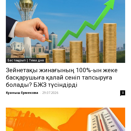
Бас тақырып | Тема дня
Зейнетақы жинағының 100%-ын жеке
басқарушыға қалай сеніп тапсыруға
болады? БЖЗҚ түсіндірді
Куаныш Ермекова
-
29.07.2026
0