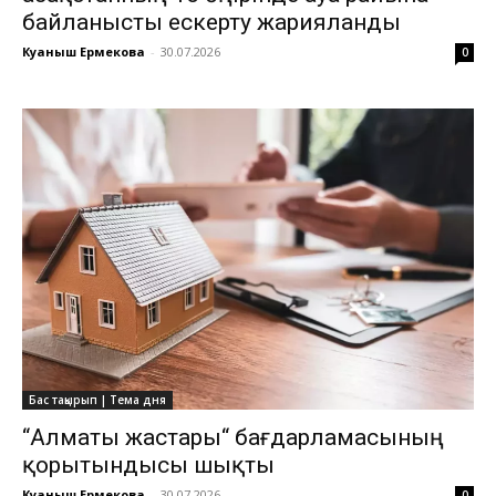
байланысты ескерту жарияланды
Куаныш Ермекова
-
30.07.2026
0
Бас тақырып | Тема дня
“Алматы жастары“ бағдарламасының
қорытындысы шықты
Куаныш Ермекова
-
30.07.2026
0