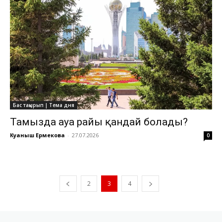
Бас тақырып | Тема дня
Тамызда ауа райы қандай болады?
Куаныш Ермекова
-
27.07.2026
0
2
3
4