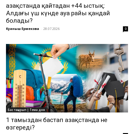
Қазақстанда қайтадан +44 ыстық:
Алдағы үш күнде ауа райы қандай
болады?
Куаныш Ермекова
-
28.07.2026
0
Бас тақырып | Тема дня
1 тамыздан бастап Қазақстанда не
өзгереді?