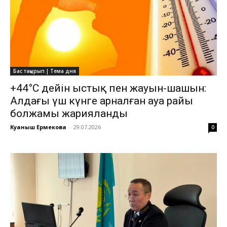
Бас тақырып | Тема дня
+44°C дейін ыстық пен жауын-шашын:
Алдағы үш күнге арналған ауа райы
болжамы жарияланды
Куаныш Ермекова
-
29.07.2026
0