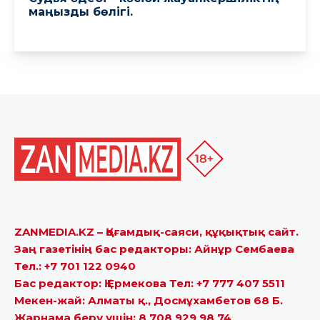
ZANMEDIA.KZ – Қоғамдық-саяси, құқықтық сайт.
Заң газетінің бас редакторы: Айнұр Сембаева
Тел.: +7 701 122 0940
Бас редактор: Қ.Ермекова Тел: +7 777 407 5511
Мекен-жай: Алматы қ., Досмұхамбетов 68 Б.
Жарнама беру үшін: 8 708 929 98 74