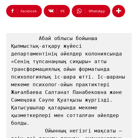
Facebook
VK
WhatsApp
         Абай облысы бойынша 
Қылмыстық-атқару жүйесі 
департаментінің әйелдер колониясында 
«Сенің түпсанаңның сиқыры» атты 
трансформациялық ойын форматында 
психологиялық іс-шара өтті. Іс-шараны 
мекеме психолог-ойын практиктері 
Жағалбаева Салтанат Панабековна және 
Сәмеңова Сәуле Қуатқызы жүргізді. 
Қатысушылар қатарында мекеме 
қызметкерлері мен сотталған әйелдер 
болды.

           Ойынның негізгі мақсаты — 