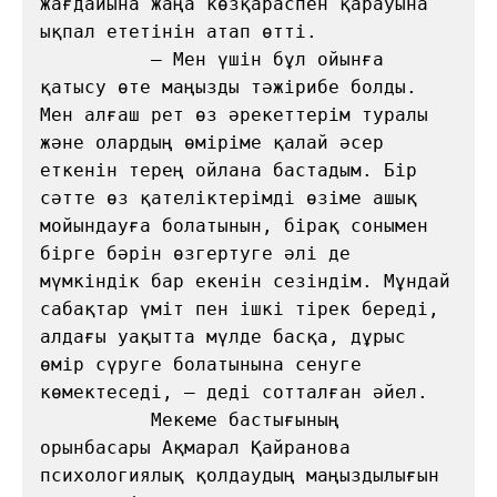
жағдайына жаңа көзқараспен қарауына 
ықпал ететінін атап өтті.

          — Мен үшін бұл ойынға 
қатысу өте маңызды тәжірибе болды. 
Мен алғаш рет өз әрекеттерім туралы 
және олардың өміріме қалай әсер 
еткенін терең ойлана бастадым. Бір 
сәтте өз қателіктерімді өзіме ашық 
мойындауға болатынын, бірақ сонымен 
бірге бәрін өзгертуге әлі де 
мүмкіндік бар екенін сезіндім. Мұндай 
сабақтар үміт пен ішкі тірек береді, 
алдағы уақытта мүлде басқа, дұрыс 
өмір сүруге болатынына сенуге 
көмектеседі, — деді сотталған әйел.

          Мекеме бастығының 
орынбасары Ақмарал Қайранова 
психологиялық қолдаудың маңыздылығын 