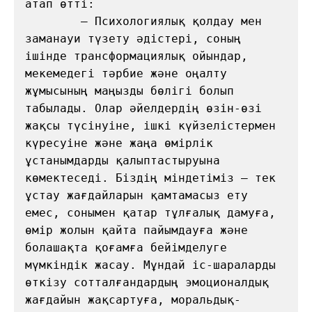
атап өтті:

        — Психологиялық қолдау мен 
заманауи түзету әдістері, соның 
ішінде трансформациялық ойындар, 
мекемедегі тәрбие және оңалту 
жұмысының маңызды бөлігі болып 
табылады. Олар әйелдердің өзін-өзі 
жақсы түсінуіне, ішкі күйзелістермен 
күресуіне және жаңа өмірлік 
ұстанымдарды қалыптастыруына 
көмектеседі. Біздің міндетіміз — тек 
ұстау жағдайларын қамтамасыз ету 
емес, сонымен қатар тұлғалық дамуға, 
өмір жолын қайта пайымдауға және 
болашақта қоғамға бейімделуге 
мүмкіндік жасау. Мұндай іс-шараларды 
өткізу сотталғандардың эмоционалдық 
жағдайын жақсартуға, моральдық-