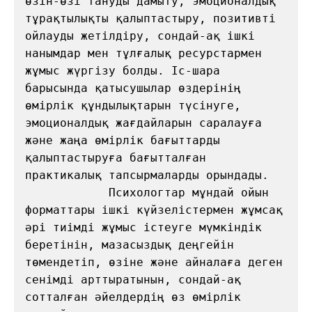
өзін-өзі тануды дамыту, эмоционалдық 
тұрақтылықты қалыптастыру, позитивті 
ойлауды жетілдіру, сондай-ақ ішкі 
нанымдар мен тұлғалық ресурстармен 
жұмыс жүргізу болды. Іс-шара 
барысында қатысушылар өздерінің 
өмірлік құндылықтарын түсінуге, 
эмоционалдық жағдайларын саралауға 
және жаңа өмірлік бағыттарды 
қалыптастыруға бағытталған 
практикалық тапсырмаларды орындады.

            Психологтар мұндай ойын 
форматтары ішкі күйзелістермен жұмсақ 
әрі тиімді жұмыс істеуге мүмкіндік 
беретінін, мазасыздық деңгейін 
төмендетіп, өзіне және айналаға деген 
сенімді арттыратынын, сондай-ақ 
сотталған әйелдердің өз өмірлік 