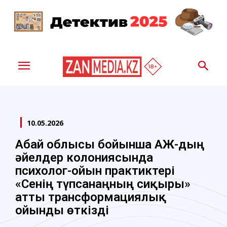
10.05.2026
Абай облысы бойынша ҚАЖ-дың
әйелдер колониясында
психолог-ойын практиктері
«Сенің түпсанаңның сиқыры»
атты трансформациялық
ойынды өткізді