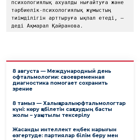
психологиялық ахуалды нығайтуға және 
тәрбиелік-психологиялық жұмыстың 
тиімділігін арттыруға ықпал етеді, — 
деді Ақмарал Қайранова.
8 августа — Международный день
офтальмологии: своевременная
диагностика помогает сохранить
зрение
8 тамыз — Халықаралық офтальмологтар
күні: көру қабілетін сақтаудың басты
жолы – уақытылы тексерілу
Жасанды интеллект еңбек нарығын
өзгертуде: партиялар білім беру мен