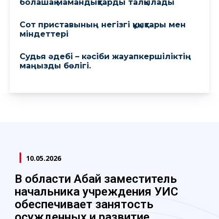
болашақ мамандықтарды талқылады
Сот приставының негізгі құқықтары мен
міндеттері
Судья әдебі – кәсіби жауапкершіліктің
маңызды бөлігі.