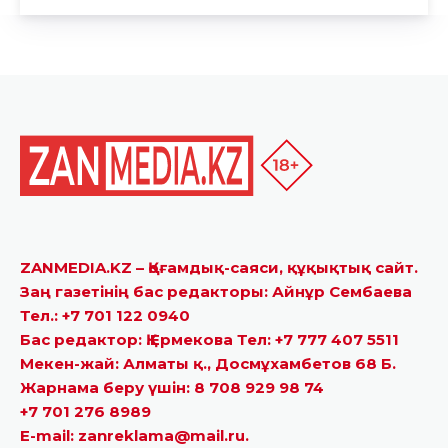
ZANMEDIA.KZ – Қоғамдық-саяси, құқықтық сайт.
Заң газетінің бас редакторы: Айнұр Сембаева
Тел.: +7 701 122 0940
Бас редактор: Қ.Ермекова Тел: +7 777 407 5511
Мекен-жай: Алматы қ., Досмұхамбетов 68 Б.
Жарнама беру үшін: 8 708 929 98 74
+7 701 276 8989
E-mail: zanreklama@mail.ru.