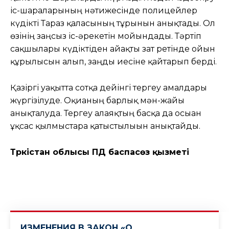
іс-шараларының нәтижесінде полицейлер
күдікті Тараз қаласының тұрғынын анықтады. Ол
өзінің заңсыз іс-әрекетін мойындады. Тәртіп
сақшылары күдіктіден айғақты зат ретінде ойын
құрылғысын алып, заңды иесіне қайтарып берді.
Қазіргі уақытта сотқа дейінгі тергеу амалдары
жүргізілуде. Оқиғаның барлық мән-жайы
анықталуда. Тергеу алаяқтың басқа да осыған
ұқсас қылмыстарға қатыстылығын анықтайды.
Түркістан облысы ПД баспасөз қызметі
ИЗМЕНЕНИЯ В ЗАКОН «О