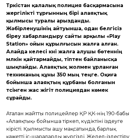
Түркістан қалалық полиция басқармасына
жергілікті тұрғынның бірі алаяқтық
қылмысы туралы арызданды.
Жәбірленушінің айтуынша, одан белгісіз
біреу хабарландыру сайты арқылы «Play
Station» ойын құрылғысын жалға алған.
Алайда келесі күні жалға алушы бөтеннің
мүлкін қайтармайды, тіптен байланысқа
шықпайды. Алаяқтық жолмен ұрланған
техниканың құны 350 мың теңге. Оқиға
бойынша алаяқтың құрбаны болғанын
түсінген жас жігіт полициядан көмек
сұрайды.
Аталған жайтты полицейлер ҚР ҚК-нің 190-бабы
«Алаяқтық» бойынша тіркеп, күдіктіні іздеуге
кірісті. Қылмысты ашу мақсатында, барлық
қажетті іс-шараларды жүргізді. Жедел-іздестіру