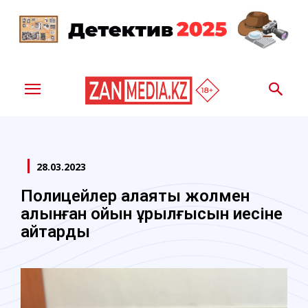
28.03.2023
Полицейлер алаяқтық жолмен
алынған ойын құрылғысын иесіне
қайтарды