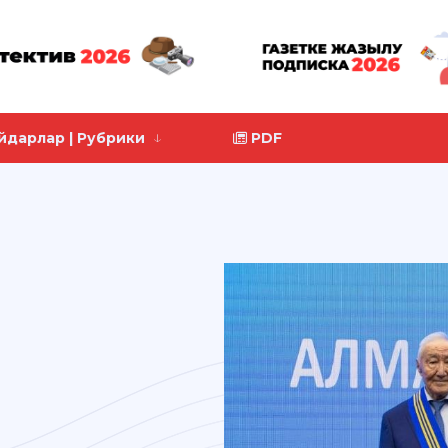
йдарлар | Рубрики
PDF