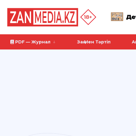
PDF — Журнал
Заң Мен Тәртіп
А