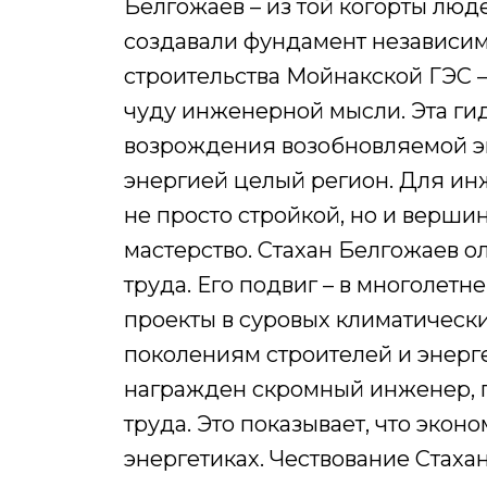
Белгожаев – из той когорты люде
создавали фундамент независимо
строительства Мойнакской ГЭС 
чуду инженерной мысли. Эта ги
возрождения возобновляемой эн
энергией целый регион. Для ин
не просто стройкой, но и верши
мастерство. Стахан Белгожаев о
труда. Его подвиг – в многолет
проекты в суровых климатическ
поколениям строителей и энерге
награжден скромный инженер, г
труда. Это показывает, что экон
энергетиках. Чествование Стаха