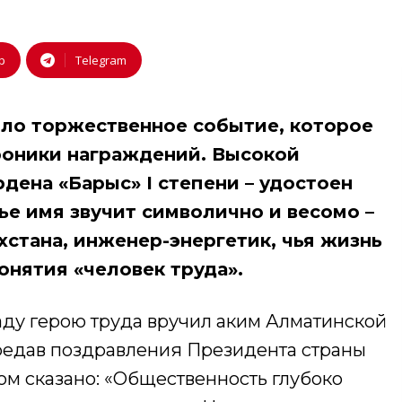
p
Telegram
ло торжественное событие, которое
роники награждений. Высокой
дена «Барыс» I степени – удостоен
ье имя звучит символично и весомо –
стана, инженер-энергетик, чья жизнь
онятия «человек труда».
ду герою труда вручил аким Алматинской
ередав поздравления Президента страны
ом сказано: «Общественность глубоко