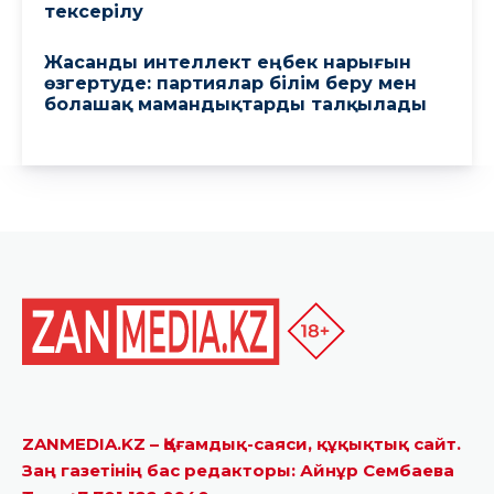
ZANMEDIA.KZ – Қоғамдық-саяси, құқықтық сайт.
Заң газетінің бас редакторы: Айнұр Сембаева