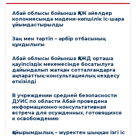
Абай облысы бойынша ҚАЖ әйелдер
колониясында мәдени-көпшілік іс-шара
ұйымдастырылды
Заң мен тәртіп – әрбір отбасының
құндылығы
Абай облысы бойынша ҚАЖД орташа
қауіпсіздік мекемесінде босатылуға
дайындалып жатқан сотталғандарға
ақпараттық-консультациялық кездесу
өткізілді
В учреждении средней безопасности
ДУИС по области Абай проведена
информационно-консультативная
встреча для осужденных, готовящихся
к освобождению
Қайырымдылық – жүректен шыққан ізгі іс