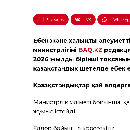
Facebook
VK
WhatsAp
Еңбек және халықты әлеуметт
министрлігінің
BAQ.KZ
редакци
2026 жылдың бірінші тоқсаны
қазақстандық шетелде еңбек е
Қазақстандықтар қай елдерге
Министрлік мәліметі бойынша, қ
жұмыс істейді.
Елдер бойынша көрсеткіш: