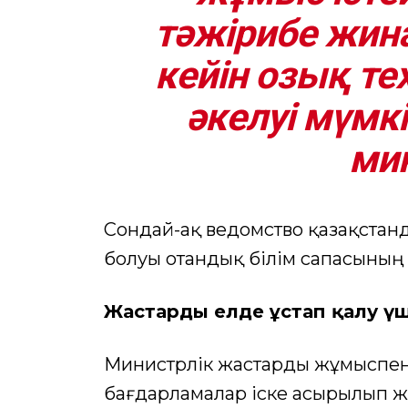
тәжірибе жина
кейін озық те
әкелуі мүмкі
мин
Сондай-ақ ведомство қазақста
болуы отандық білім сапасының к
Жастарды елде ұстап қалу үш
Министрлік жастарды жұмыспен 
бағдарламалар іске асырылып ж