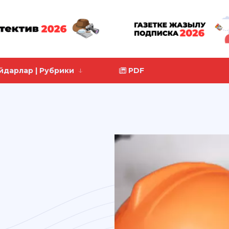
йдарлар | Рубрики
PDF