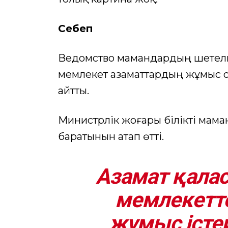
Себеп
Ведомство мамандардың шетелге 
мемлекет азаматтардың жұмыс 
айтты.
Министрлік жоғары білікті мам
баратынын атап өтті.
Азамат қаласа
мемлекетте
жұмыс істе