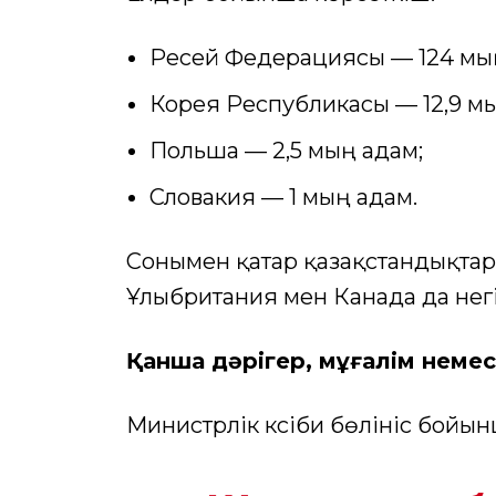
Ресей Федерациясы — 124 мы
Корея Республикасы — 12,9 мы
Польша — 2,5 мың адам;
Словакия — 1 мың адам.
Сонымен қатар қазақстандықта
Ұлыбритания мен Канада да негі
Қанша дәрігер, мұғалім немесе
Министрлік кәсіби бөлініс бойын