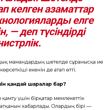
п келген азаматтар
хнологияларды елге
н, — деп түсіндірді
истрлік.
ндық мамандардың шетелде сұранысқа ие
өрсеткіші екенін де атап өтті.
ін қандай шаралар бар?
қамту үшін бірқатар мемлекеттік
атқанын хабарлады. Олардың бірі —