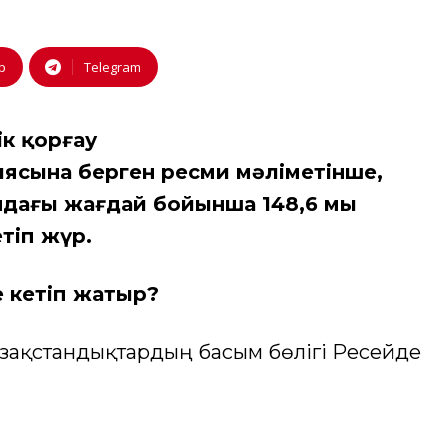
p
Telegram
ік қорғау
ясына берген ресми мәліметінше,
ндағы жағдай бойынша 148,6 мың
тіп жүр.
 кетіп жатыр?
азақстандықтардың басым бөлігі Ресейде