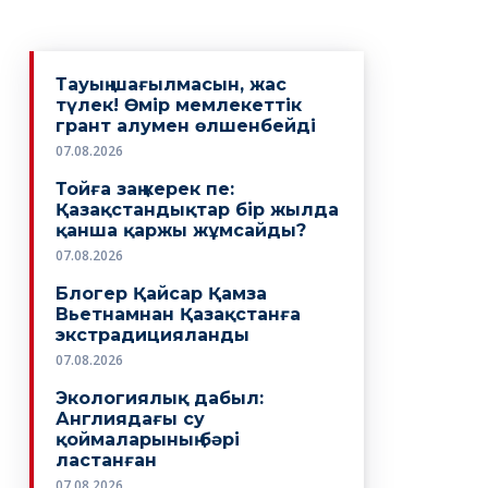
Тауың шағылмасын, жас
түлек! Өмiр мемлекеттiк
грант алумен өлшенбейдi
07.08.2026
Тойға заң керек пе:
Қазақстандықтар бір жылда
қанша қаржы жұмсайды?
07.08.2026
Блогер Қайсар Қамза
Вьетнамнан Қазақстанға
экстрадицияланды
07.08.2026
Экологиялық дабыл:
Англиядағы су
қоймаларының бәрі
ластанған
07.08.2026