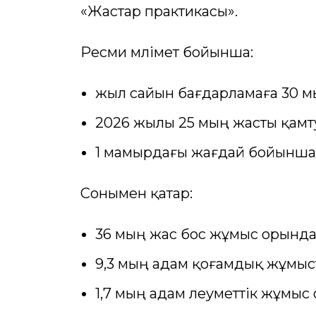
«Жастар практикасы».
Ресми мәлімет бойынша:
жыл сайын бағдарламаға 30 м
2026 жылы 25 мың жасты қамт
1 мамырдағы жағдай бойынша 
Сонымен қатар:
36 мың жас бос жұмыс орында
9,3 мың адам қоғамдық жұмыст
1,7 мың адам әлеуметтік жұмыс