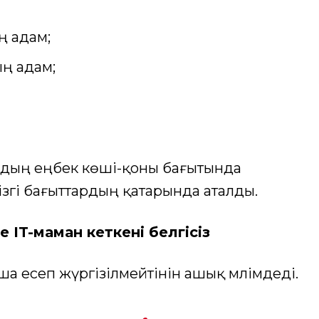
ң адам;
ң адам;
рдың еңбек көші-қоны бағытында
згі бағыттардың қатарында аталды.
 IT-маман кеткені белгісіз
ша есеп жүргізілмейтінін ашық мәлімдеді.