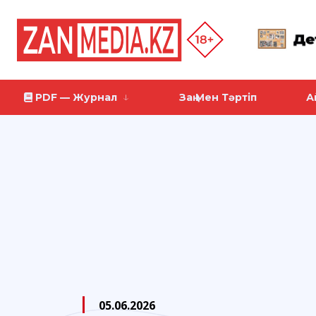
PDF — Журнал
Заң Мен Тәртіп
А
05.06.2026