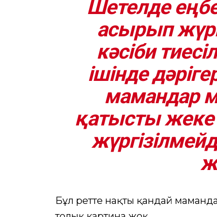
Шетелде еңбе
асырып жүр
кәсіби тиесі
ішінде дәрігер
мамандар м
қатысты жеке 
жүргізілмейд
ж
Бұл ретте нақты қандай маманд
толық картина жоқ.