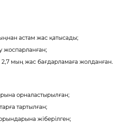
ыңнан астам жас қатысады;
у жоспарланған;
2,7 мың жас бағдарламаға жолданған.
рына орналастырылған;
арға тартылған;
 орындарына жіберілген;