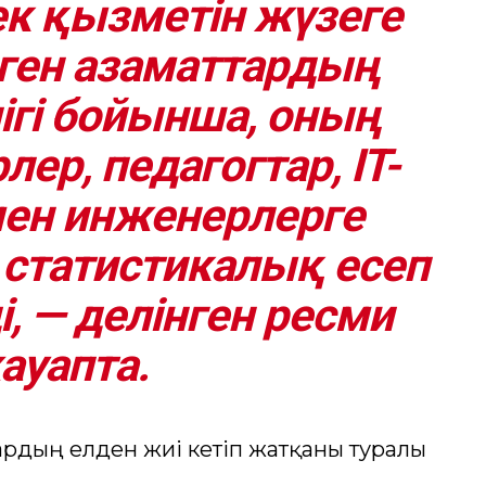
к қызметін жүзеге
ген азаматтардың
лігі бойынша, оның
лер, педагогтар, IT-
ен инженерлерге
статистикалық есеп
і, — делінген ресми
ауапта.
ардың елден жиі кетіп жатқаны туралы