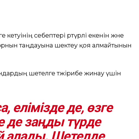
кетуінің себептері әртүрлі екенін және
орнын таңдауына шектеу қоя алмайтынын
андардың шетелге тәжірибе жинау үшін
, елімізде де, өзге
 де заңды түрде
й алады. Шетелде