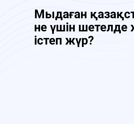
Мыңдаған қазақ
не үшін шетелде
істеп жүр?