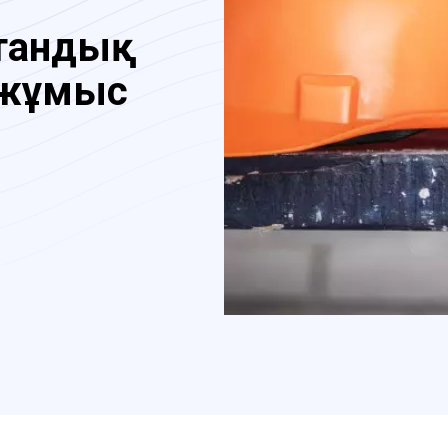
стандық
 жұмыс