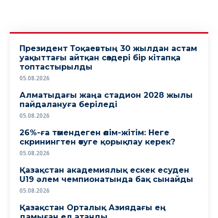
Президент Тоқаевтың 30 жылдан астам
уақыттағы айтқан сөздері бір кітапқа
топтастырылды
05.08.2026
Алматыдағы жаңа стадион 2028 жылы
пайдалануға беріледі
05.08.2026
26%-ға төмендеген өлім-жітім: Неге
скринингтен өтуге қорықпау керек?
05.08.2026
Қазақстан академиялық ескек есуден
U19 әлем чемпионатында бақ сынайды
05.08.2026
Қазақстан Орталық Азиядағы ең
дамыған ел атанды