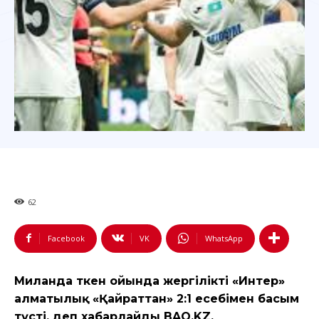
62
Facebook
VK
WhatsApp
Миланда өткен ойында жергілікті «Интер»
алматылық «Қайраттан» 2:1 есебімен басым
түсті, деп хабарлайды BAQ.KZ.