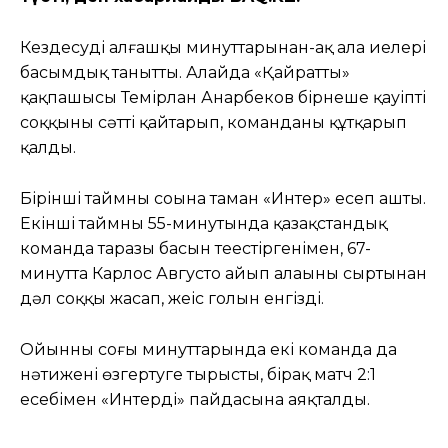
Кездесудің алғашқы минуттарынан-ақ алаң иелері
басымдық танытты. Алайда «Қайраттың»
қақпашысы Темірлан Анарбеков бірнеше қауіпті
соққыны сәтті қайтарып, команданы құтқарып
қалды.
Бірінші таймның соңына таман «Интер» есеп ашты.
Екінші таймның 55-минутында қазақстандық
команда таразы басын теңестіргенімен, 67-
минутта Карлос Августо айып алаңының сыртынан
дәл соққы жасап, жеңіс голын енгізді.
Ойынның соңғы минуттарында екі команда да
нәтижені өзгертуге тырысты, бірақ матч 2:1
есебімен «Интердің» пайдасына аяқталды.