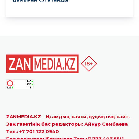
ZANMEDIA.KZ – Қоғамдық-саяси, құқықтық сайт.
Заң газетінің бас редакторы: Айнұр Сембаева
Тел.: +7 701 122 0940
Бас редактор: Қ.Ермекова Тел: +7 777 407 5511