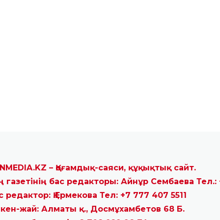
NMEDIA.KZ – Қоғамдық-саяси, құқықтық сайт.
ң газетінің бас редакторы: Айнұр Сембаева Тел.: 
с редактор: Қ.Ермекова Тел: +7 777 407 5511
кен-жай: Алматы қ., Досмұхамбетов 68 Б.