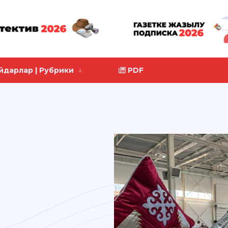
йдарлар | Рубрики
PDF