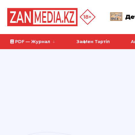
PDF — Журнал
Заң Мен Тәртіп
А