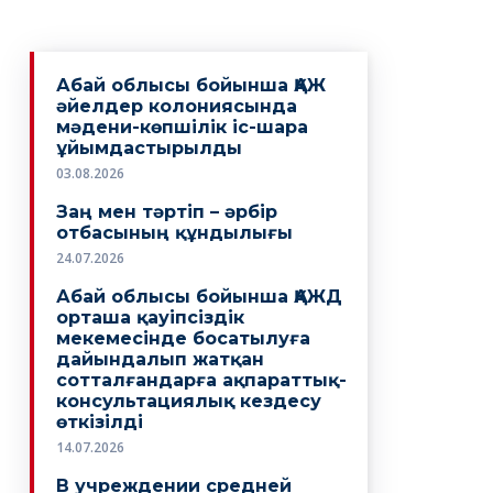
Абай облысы бойынша ҚАЖ
әйелдер колониясында
мәдени-көпшілік іс-шара
ұйымдастырылды
03.08.2026
Заң мен тәртіп – әрбір
отбасының құндылығы
24.07.2026
Абай облысы бойынша ҚАЖД
орташа қауіпсіздік
мекемесінде босатылуға
дайындалып жатқан
сотталғандарға ақпараттық-
консультациялық кездесу
өткізілді
14.07.2026
В учреждении средней