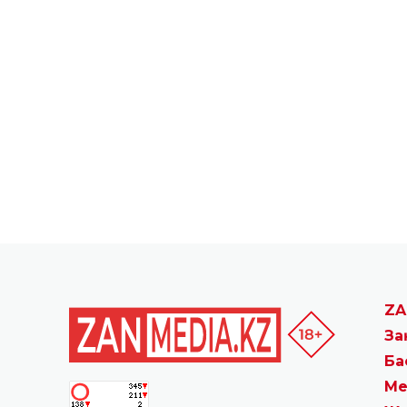
ZA
За
Ба
Ме