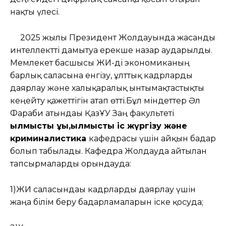
нақты үлесі.
2025 жылғы Президент Жолдауында жасанды
интеллектті дамытуға ерекше назар аударылды.
Мемлекет басшысы ЖИ-ді экономиканың
барлық саласына енгізу, ұлттық кадрларды
даярлау және халықаралық ынтымақтастықты
кеңейту қажеттігін атап өтті.Бұл міндеттер Әл
Фараби атындағы ҚазҰУ Заң факультеті
қылмыстық құқық,қылмыстық іс жүргізу және
криминалистика
кафедрасы үшін айқын бағдар
болып табылады. Кафедра Жолдауда айтылған
тапсырмаларды орындауда:
1)ЖИ саласындағы кадрларды даярлау үшін
жаңа білім беру бағдарламаларын іске қосуда;