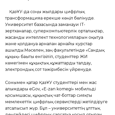
ҚазҰУ-да соңғы жылдары цифрлық
трансформацияға ерекше көңіл бөлінуде.
Университет базасында заманауи IT-
зертханалар, суперкомпьютерлік орталықтар,
жасанды интеллект технологияларын оқытуға
және қолдануға арналған арнайы курстар
ашылды.Мәселен, заң факультетінде «Сандық
құқық» бағыты енгізіліп, студенттер ЖИ
көмегімен құқықтық құжаттарды талдау,
электрондық сот тәжірибесін үйренуде.
Сонымен қатар ҚазҰУ студенттері мен жас
ғалымдары eGov, «E-zan komegi» мобильді
қосымшасы, құқықтық чат-боттар сияқты
мемлекеттік цифрлық сервистерді жетілдіруге
атсалысып жүр. Бұл – университеттің ұлттық
деңгейдегі цифрлық саясатқа қосып отырған