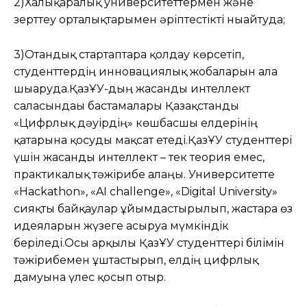
2)Халықаралық университеттермен және
зерттеу орталықтарымен әріптестікті нығайтуда;
3)Отандық стартаптарға қолдау көрсетіп,
студенттердің инновациялық жобаларын алға
шығаруда.ҚазҰУ-дың жасанды интеллект
саласындағы бастамалары Қазақстанды
«Цифрлық дәуірдің» көшбасшы елдерінің
қатарына қосуды мақсат етеді.ҚазҰУ студенттері
үшін жасанды интеллект – тек теория емес,
практикалық тәжірибе алаңы. Университетте
«Hackathon», «AI challenge», «Digital University»
сияқты байқаулар ұйымдастырылып, жастарға өз
идеяларын жүзеге асыруға мүмкіндік
беріледі.Осы арқылы ҚазҰУ студенттері білімін
тәжірибемен ұштастырып, елдің цифрлық
дамуына үлес қосып отыр.