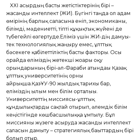
XXI ғасырдың басты жетістіктерінің бірі –
жасанды интеллект (ЖИ). Бүгінгі таңда ол адам
өмірінің барлық саласына еніп, экономиканы,
білімді, мәдениетті, тіпті құқықтық жүйені де
түбегейлі өзгертуде.Еліміз үшін ЖИ-дің дамуы-
тек технологиялық жаңғыру емес, ұлттық
бәсекеге қабілеттіліктің басты факторы. Осы
орайда еліміздің жетекші жоғары оқу
орындарының бірі-әл-Фараби атындағы Қазақ
ұлттық университетінің орны
айрықша.ҚазҰУ-90 жылдық тарихы бар,
еліміздің ғылым мен білім орталығы.
Университеттің миссиясы-ұлттық
құндылықтарды сақтай отырып, әлемдік білім
кеңістігінде көшбасшылыққа ұмтылу. Бұл
миссияны жүзеге асыруда жасанды интеллект
саласын дамыту – стратегиялық бағыттардың бірі
болып отыр.