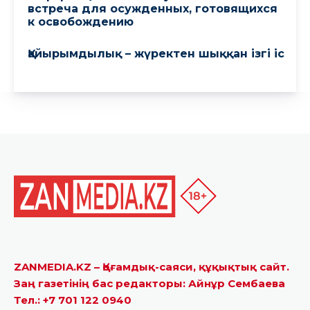
ZANMEDIA.KZ – Қоғамдық-саяси, құқықтық сайт.
Заң газетінің бас редакторы: Айнұр Сембаева
Тел.: +7 701 122 0940