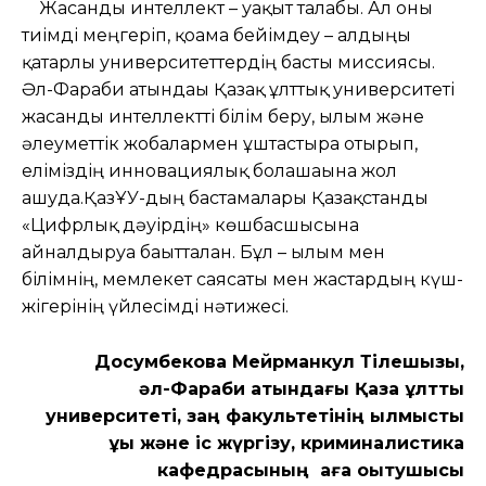
Жасанды интеллект – уақыт талабы. Ал оны
тиімді меңгеріп, қоғамға бейімдеу – алдыңғы
қатарлы университеттердің басты миссиясы.
Әл-Фараби атындағы Қазақ ұлттық университеті
жасанды интеллектті білім беру, ғылым және
әлеуметтік жобалармен ұштастыра отырып,
еліміздің инновациялық болашағына жол
ашуда.ҚазҰУ-дың бастамалары Қазақстанды
«Цифрлық дәуірдің» көшбасшысына
айналдыруға бағытталған. Бұл – ғылым мен
білімнің, мемлекет саясаты мен жастардың күш-
жігерінің үйлесімді нәтижесі.
Досумбекова Мейрманкул Тілешқызы,
əл-Фараби атындағы Қазақ ұлттық
университеті, заң факультетінің қылмыстық
құқық және іс жүргізу, криминалистика
кафедрасының аға оқытушысы