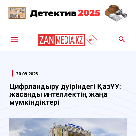
30.09.2025
Цифрландыру дәуіріндегі ҚазҰУ:
жасанды интеллектің жаңа
мүмкіндіктері