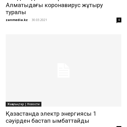
Алматыдағы коронавирус жұқтыру
туралы
zanmedia.kz
-
30.03.2021
0
Жаңалықтар | Новости
Қазақстанда электр энергиясы 1
сәуірден бастап қымбаттайды