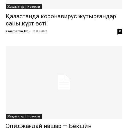
Жаңалықтар | Новости
Қазақстанда коронавирус жұқтырғандар
саны күрт өсті
zanmedia.kz
-
31.03.2021
0
Жаңалықтар | Новости
Эпиджағдай нашар — Бекшин