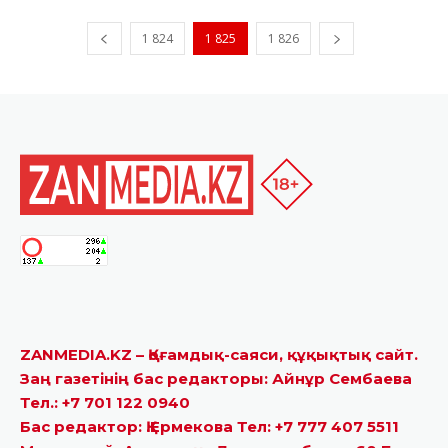
1 824
1 825
1 826
ZANMEDIA.KZ – Қоғамдық-саяси, құқықтық сайт.
Заң газетінің бас редакторы: Айнұр Сембаева
Тел.: +7 701 122 0940
Бас редактор: Қ.Ермекова Тел: +7 777 407 5511