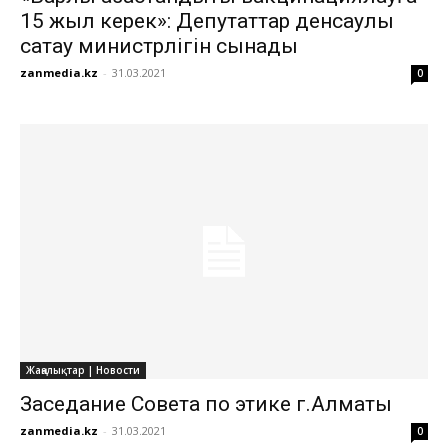
15 жыл керек»: Депутаттар денсаулық
сақтау министрлігін сынады
zanmedia.kz
-
31.03.2021
0
Жаңалықтар | Новости
Заседание Совета по этике г.Алматы
zanmedia.kz
-
31.03.2021
0