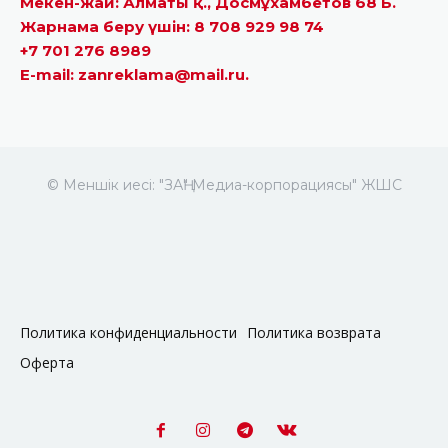
Мекен-жай: Алматы қ., Досмұхамбетов 68 Б.
Жарнама беру үшін: 8 708 929 98 74
+7 701 276 8989
E-mail: zanreklama@mail.ru.
© Меншік иесі: "ЗАҢ" Медиа-корпорациясы" ЖШС
Политика конфиденциальности
Политика возврата
Оферта