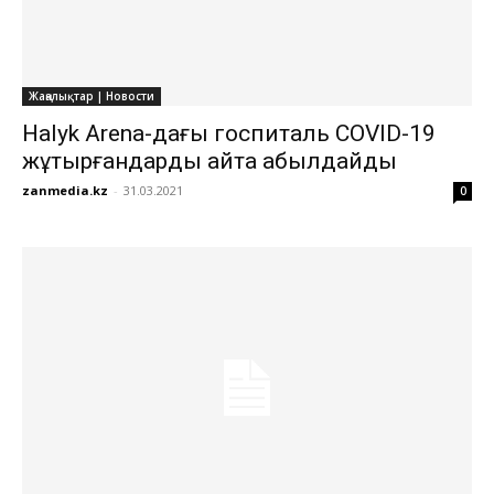
Жаңалықтар | Новости
Halyk Arena-дағы госпиталь COVID-19
жұқтырғандарды қайта қабылдайды
zanmedia.kz
-
31.03.2021
0