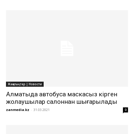
Жаңалықтар | Новости
Алматыда автобусқа маскасыз кірген
жолаушылар салоннан шығарылады
zanmedia.kz
-
31.03.2021
0