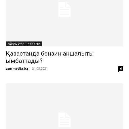
Жаңалықтар | Новости
Қазақстанда бензин қаншалықты
қымбаттады?
zanmedia.kz
-
31.03.2021
0