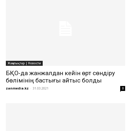
Жаңалықтар | Новости
БҚО-да жанжалдан кейін өрт сөндіру
бөлімінің бастығы қайтыс болды
zanmedia.kz
-
31.03.2021
0