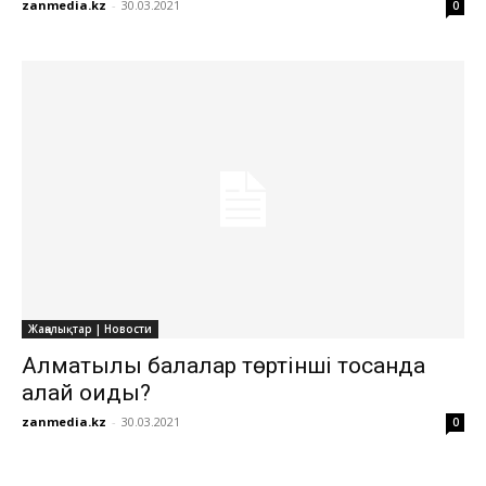
zanmedia.kz
-
30.03.2021
0
Жаңалықтар | Новости
Алматылық балалар төртінші тоқсанда
қалай оқиды?
zanmedia.kz
-
30.03.2021
0