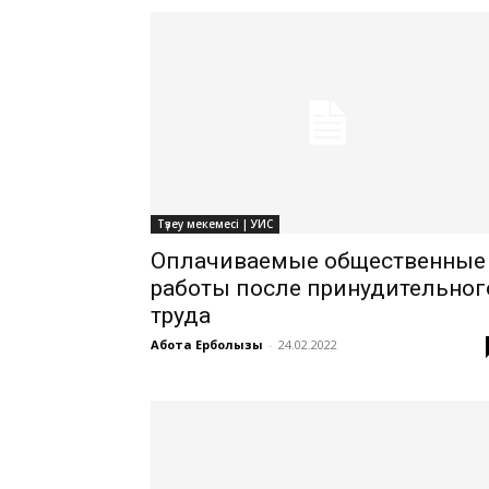
Түзеу мекемесі | УИС
Оплачиваемые общественные
работы после принудительног
труда
Ақбота Ерболқызы
-
24.02.2022