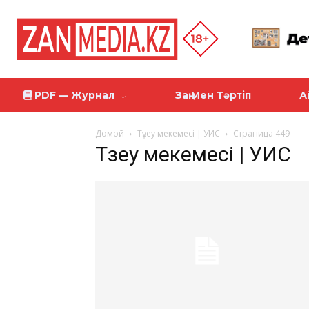
PDF — Журнал
Заң Мен Тәртіп
А
Домой
Түзеу мекемесі | УИС
Страница 449
Түзеу мекемесі | УИС