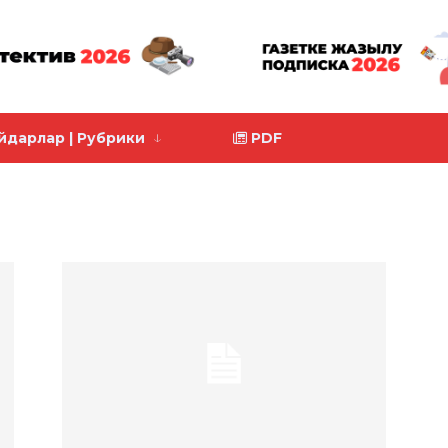
йдарлар | Рубрики
PDF