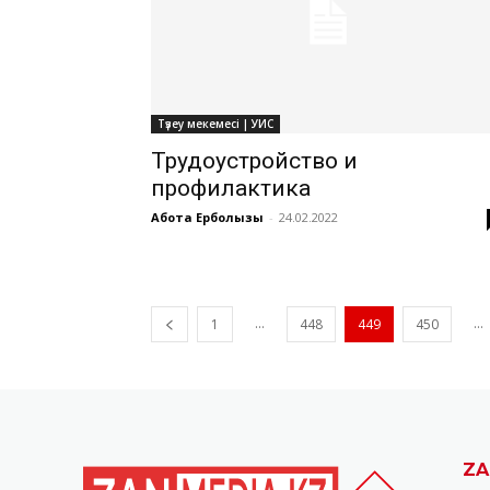
Түзеу мекемесі | УИС
Трудоустройство и
профилактика
Ақбота Ерболқызы
-
24.02.2022
...
...
1
448
449
450
ZA