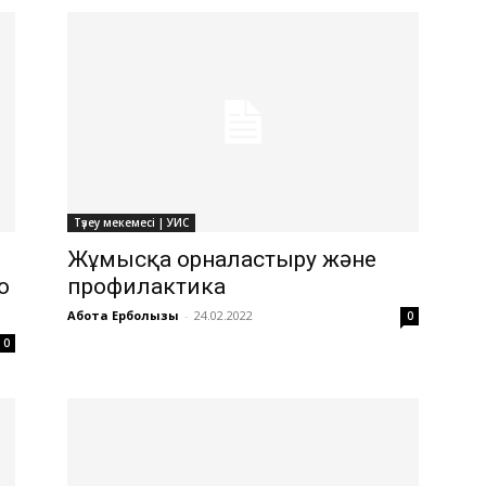
Түзеу мекемесі | УИС
Жұмысқа орналастыру және
о
профилактика
Ақбота Ерболқызы
-
24.02.2022
0
0