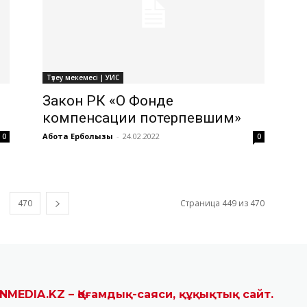
Түзеу мекемесі | УИС
Закон РК «О Фонде
компенсации потерпевшим»
Ақбота Ерболқызы
-
24.02.2022
0
0
470
Страница 449 из 470
NMEDIA.KZ – Қоғамдық-саяси, құқықтық сайт.