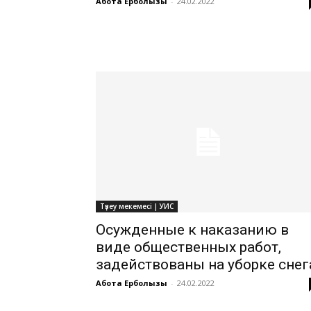
Ақбота Ерболқызы
-
24.02.2022
Түзеу мекемесі | УИС
Осужденные к наказанию в
виде общественных работ,
задействованы на уборке снег
Ақбота Ерболқызы
-
24.02.2022