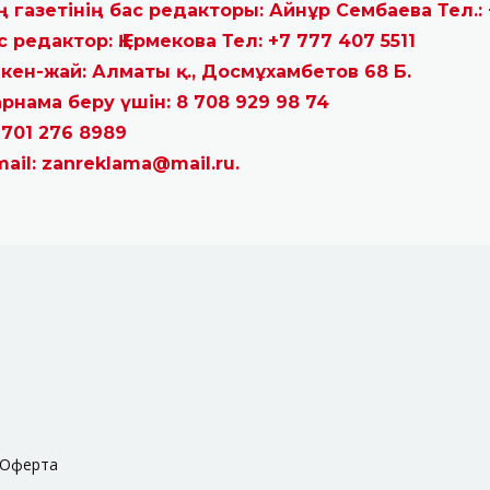
ң газетінің бас редакторы: Айнұр Сембаева Тел.: 
с редактор: Қ.Ермекова Тел: +7 777 407 5511
кен-жай: Алматы қ., Досмұхамбетов 68 Б.
рнама беру үшін: 8 708 929 98 74
 701 276 8989
mail: zanreklama@mail.ru.
Оферта