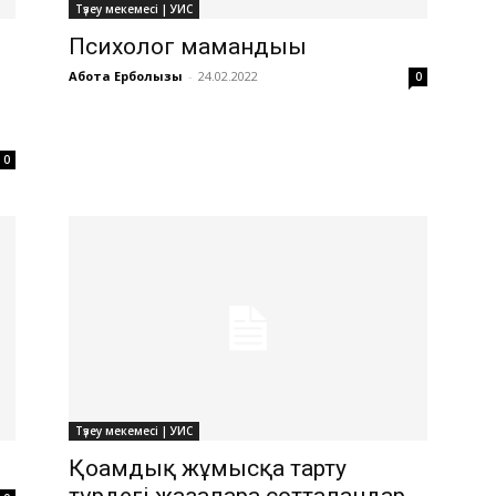
Түзеу мекемесі | УИС
Психолог мамандығы
Ақбота Ерболқызы
-
24.02.2022
0
0
Түзеу мекемесі | УИС
Қоғамдық жұмысқа тарту
түрдегі жазаларға сотталғандар