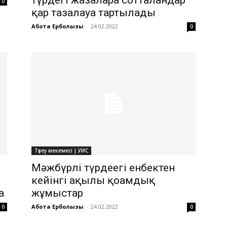
0
қар тазалауға тартылады
Ақбота Ерболқызы
-
24.02.2022
0
Түзеу мекемесі | УИС
Мәжбүрлі түрдеегі енбектен
кейінгі ақылы қоғамдық
а
жұмыстар
Ақбота Ерболқызы
-
24.02.2022
0
0