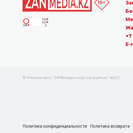
За
Ба
Ме
Жа
+7
E-
© Меншік иесі: "ЗАҢ" Медиа-корпорациясы" ЖШС
Политика конфиденциальности
Политика возврата