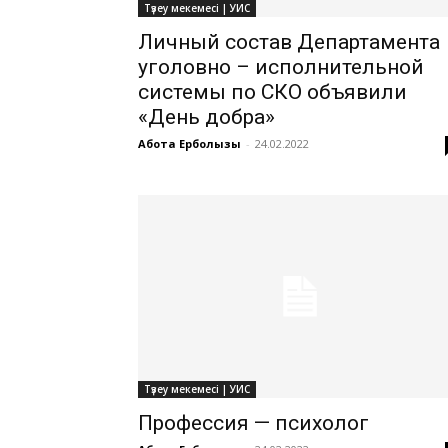
Түзеу мекемесі | УИС
Личный состав Департамента
уголовно – исполнительной
системы по СКО объявили
«День добра»
Ақбота Ерболқызы
-
24.02.2022
Түзеу мекемесі | УИС
Профессия — психолог