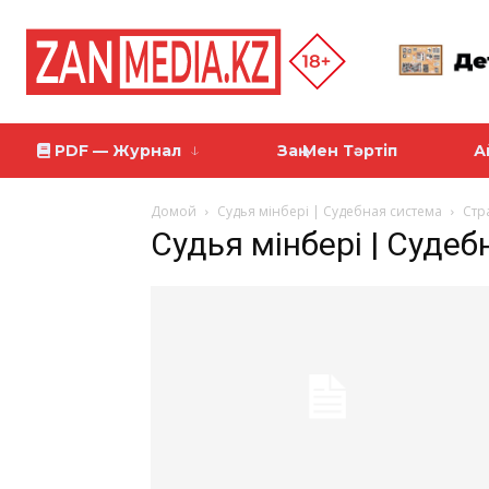
PDF — Журнал
Заң Мен Тәртіп
А
Домой
Судья мінбері | Судебная система
Стр
Судья мінбері | Суде