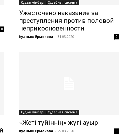
Судья мінбері | Судебная система
Ужесточено наказание за
преступления против половой
неприкосновенности
0
Куаныш Ермекова
-
31.03.2020
0
Судья мінбері | Судебная система
«Жеті түйіннің» жүгі ауыр
й
Куаныш Ермекова
-
29.03.2020
0