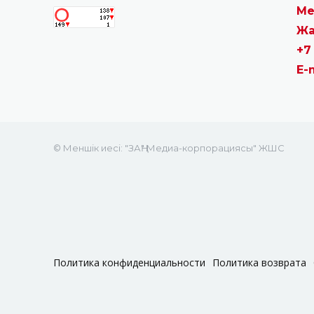
Ме
Жа
+7
E-
© Меншік иесі: "ЗАҢ" Медиа-корпорациясы" ЖШС
Политика конфиденциальности
Политика возврата