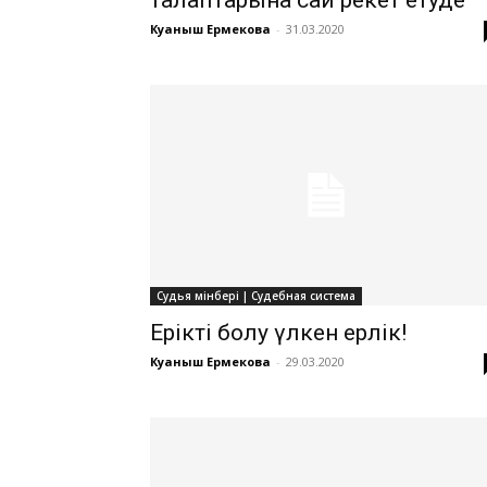
Куаныш Ермекова
-
31.03.2020
Судья мінбері | Судебная система
Ерікті болу үлкен ерлік!
Куаныш Ермекова
-
29.03.2020