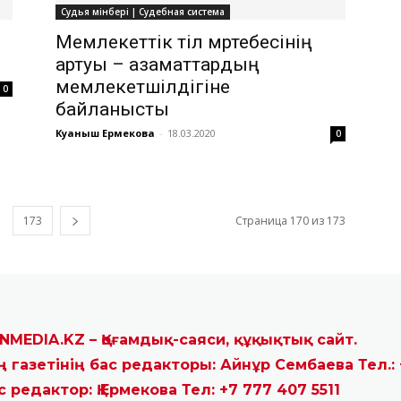
Судья мінбері | Судебная система
Мемлекеттік тіл мәртебесінің
артуы – азаматтардың
мемлекетшілдігіне
0
байланысты
Куаныш Ермекова
-
18.03.2020
0
173
Страница 170 из 173
NMEDIA.KZ – Қоғамдық-саяси, құқықтық сайт.
ң газетінің бас редакторы: Айнұр Сембаева Тел.: 
с редактор: Қ.Ермекова Тел: +7 777 407 5511