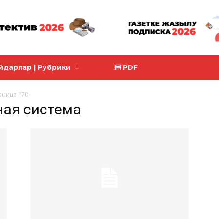
йдарлар | Рубрики
PDF
аница 170
бная система