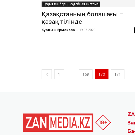
Судья мінбері | Судебная система
Қазақстанның болашағы –
қазақ тілінде
Куаныш Ермекова
-
19.03.2020
...
...
1
169
170
171
ZA
За
Ба