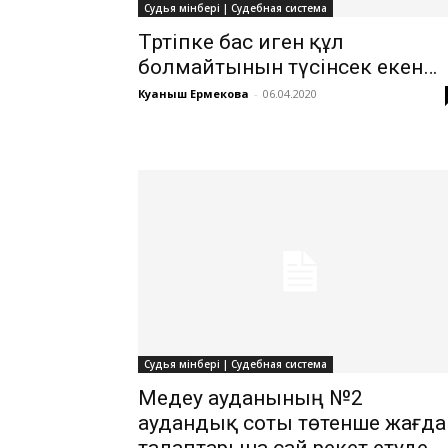
Судья мінбері | Судебная система
Тәртіпке бас иген құл
болмайтынын түсінсек екен…
Куаныш Ермекова
-
06.04.2020
Судья мінбері | Судебная система
Медеу ауданының №2
аудандық соты төтенше жағда
талаптарына сай әрекет етуде