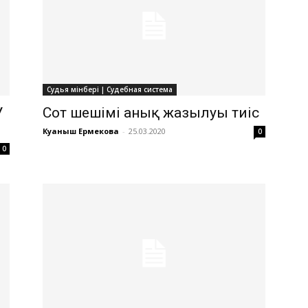
Судья мінбері | Судебная система
У
Сот шешімі анық жазылуы тиіс
Куаныш Ермекова
-
25.03.2020
0
0