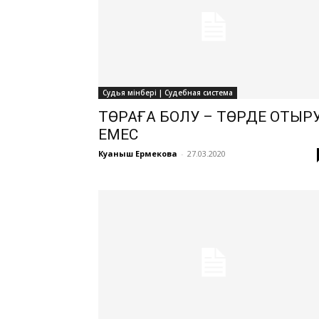
Судья мінбері | Судебная система
ТӨРАҒА БОЛУ – ТӨРДЕ ОТЫР
ЕМЕС
Куаныш Ермекова
-
27.03.2020