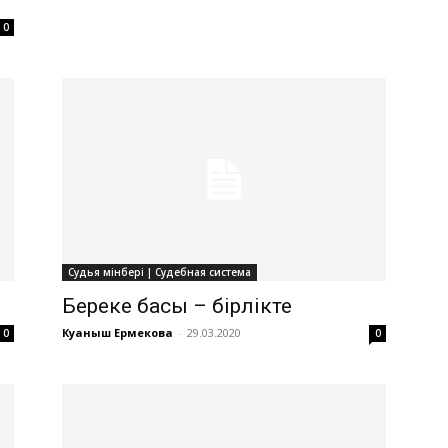
0
Судья мінбері | Судебная система
Береке басы – бірлікте
Куаныш Ермекова
-
29.03.2020
0
0