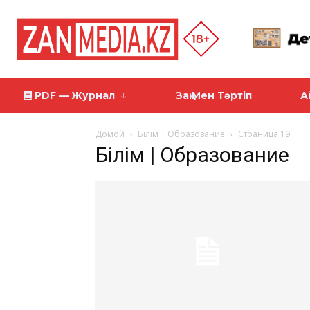
PDF — Журнал
Заң Мен Тәртіп
А
Домой
Білім | Образование
Страница 19
Білім | Образование