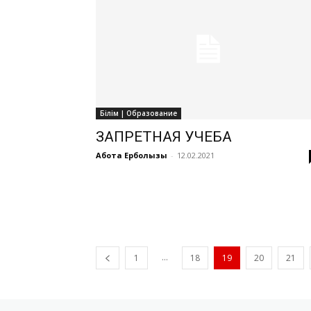
Білім | Образование
ЗАПРЕТНАЯ УЧЕБА
Ақбота Ерболқызы
-
12.02.2021
...
1
18
19
20
21