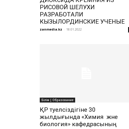
РИСОВОЙ ШЕЛУХИ
РАЗРАБОТАЛИ
КЫЗЫЛОРДИНСКИЕ УЧЕНЫЕ
zanmedia.kz
-
18.01.2022
Білім | Образование
ҚР тәуелсіздігіне 30
жылдығында «Химия және
биология» кафедрасының