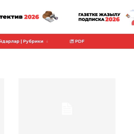
йдарлар | Рубрики
PDF