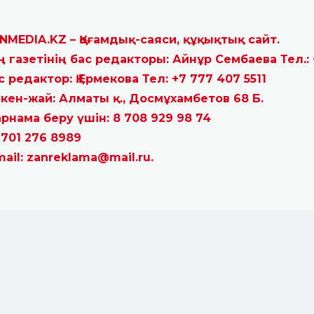
NMEDIA.KZ – Қоғамдық-саяси, құқықтық сайт.
ң газетінің бас редакторы: Айнұр Сембаева Тел.: 
с редактор: Қ.Ермекова Тел: +7 777 407 5511
кен-жай: Алматы қ., Досмұхамбетов 68 Б.
рнама беру үшін: 8 708 929 98 74
 701 276 8989
mail: zanreklama@mail.ru.