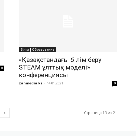
Білім | Образование
«Қазақстандағы білім беру:
STEAM ұлттық моделі»
0
конференциясы
zanmedia.kz
-
14.01.2021
0
Страница 19 из 21