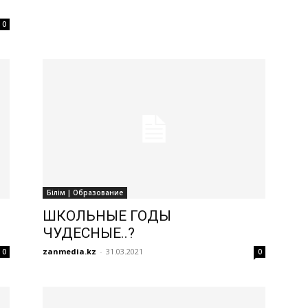
0
Білім | Образование
ШКОЛЬНЫЕ ГОДЫ
ЧУДЕСНЫЕ..?
zanmedia.kz
-
31.03.2021
0
0