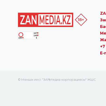
ZA
За
Ба
Ме
Жа
+7
E-
© Меншік иесі: "ЗАҢ" Медиа-корпорациясы" ЖШС