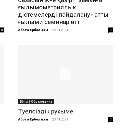
ғылымометриялық
әдістемелерді пайдалану» атты
ғылыми семинар өтті
Ақбота Ерболқызы
-
25.11.2021
0
0
Білім | Образование
Тәуелсіздік рухымен
Ақбота Ерболқызы
-
23.11.2021
0