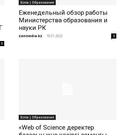
Білім | Образование
Еженедельный обзор работы
Министерства образования и
Г
науки РК
zanmedia.kz
-
18.01.2022
0
0
Білім | Образование
«Web of Science деректер
базасын және қазіргі заманғы