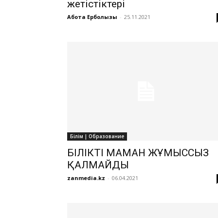
жетістіктері
Ақбота Ерболқызы
-
25.11.2021
Білім | Образование
БІЛІКТІ МАМАН ЖҰМЫССЫЗ
ҚАЛМАЙДЫ
zanmedia.kz
-
06.04.2021