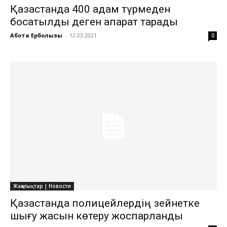
Қазақстанда 400 адам түрмеден
босатылды деген ақпарат тарады
Ақбота Ерболқызы
-
12.03.2021
0
Жаңалықтар | Новости
Қазақстанда полицейлердің зейнетке
шығу жасын көтеру жоспарланды