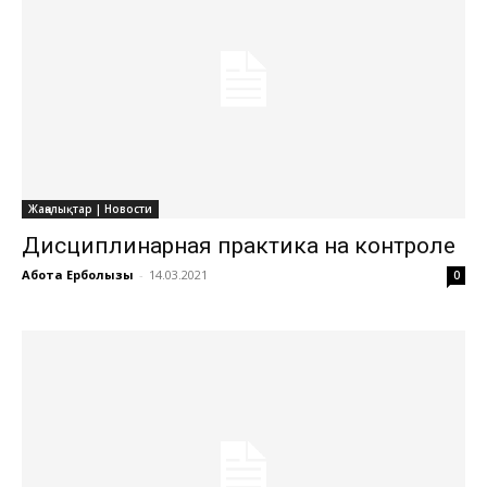
Жаңалықтар | Новости
Дисциплинарная практика на контроле
Ақбота Ерболқызы
-
14.03.2021
0