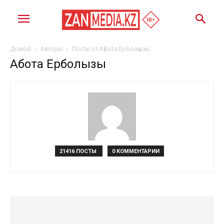
Домой
Авторы
Посты от Ақбота Ерболқызы
Ақбота Ерболқызы
21416 ПОСТЫ
0 КОММЕНТАРИИ