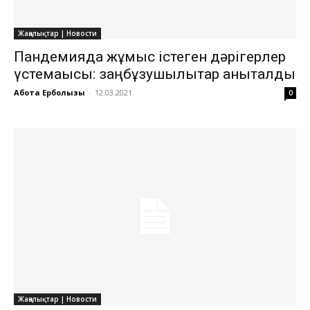
Жаңалықтар | Новости
Пандемияда жұмыс істеген дәрігерлер
үстемақысы: заңбұзушылықтар анықталды
Ақбота Ерболқызы
-
12.03.2021
0
Жаңалықтар | Новости