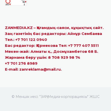
ZANMEDIA.KZ – Қоғамдық-саяси, құқықтық сайт.
Заң газетінің бас редакторы: Айнұр Сембаева
Тел.: +7 701 122 0940
Бас редактор: Қ.Ермекова Тел: +7 777 407 5511
Мекен-жай: Алматы қ., Досмұхамбетов 68 Б.
Жарнама беру үшін: 8 708 929 98 74
+7 701 276 8989
E-mail: zanreklama@mail.ru.
© Меншік иесі: "ЗАҢ" Медиа-корпорациясы" ЖШС