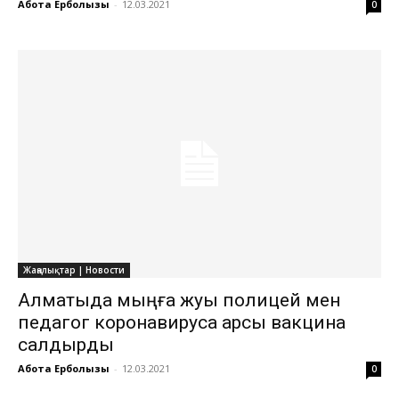
Ақбота Ерболқызы
-
12.03.2021
0
Жаңалықтар | Новости
Алматыда мыңға жуық полицей мен
педагог коронавирусқа қарсы вакцина
салдырды
Ақбота Ерболқызы
-
12.03.2021
0