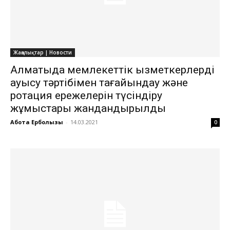
Жаңалықтар | Новости
Алматыда мемлекеттік қызметкерлерді
ауысу тәртібімен тағайындау және
ротация ережелерін түсіндіру
жұмыстары жандандырылды
Ақбота Ерболқызы
-
14.03.2021
0