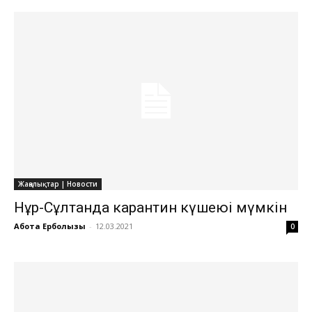
Жаңалықтар | Новости
Нұр-Сұлтанда карантин күшеюі мүмкін
Ақбота Ерболқызы
-
12.03.2021
0