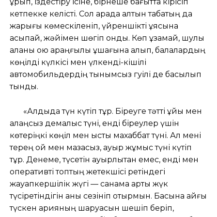
құрып, іздестіру ісіне, бірнеше бағытта кірісіп
кетпекке келісті. Сол арада алтын табақтың да
жарығы көмескіленіп, үйреншікті ұясына
асықпай, жәйімен шөгіп қонды. Көп ұзамай, шулы
қаланы қою қараңғылық құшағына алып, балалардың
көңілді күлкісі мен үлкенді-кішілі
автомобильдердің тынымсыз гуілі де басылып
тынды.
«Алдыда түн күтіп тұр. Біреуге тәтті ұйқы мен
алаңсыз демалыс түні, енді біреулер үшін
көтеріңкі көңіл мен ыстық махаббат түні. Ал мені
терең ой мен мазасыз, ауыр жұмыс түні күтіп
тұр. Денеме, түсетін ауырлықтан емес, енді мен
оперативті топтың жетекшісі ретіндегі
жауапкершілік жүгі — санама артық жүк
түсіретіндігін анық сезініп отырмын. Басына қайғы
түскен қарияның шаруасын шешіп беріп,