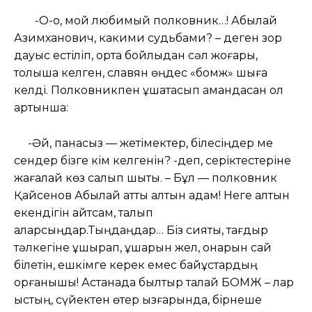
-О-о, мой любимый полковник…! Абылай
Азимханович, какими судьбами? – деген зор
дауыс естіліп, орта бойлыдан сәл жоғары,
толықша келген, славян өңдес «бомж» шыға
келді. Полковникпен құшақтасып амандасқан ол
артынша:
-Әй, панасыз — жетімектер, білесіңдер ме
сендер бізге кім келгенін? -деп, серіктестеріне
жағалай көз салып шықты. – Бұл — полковник
Қайсенов Абылай атты алтын адам! Неге алтын
екендігін айтсам, талып
қаларсыңдар.Тыңдаңдар… Біз сияқты, тағдыр
тәлкегіне ұшырап, ұшарын жел, қонарын сай
білетін, ешкімге керек емес байқұстардың
қорғанышы! Астанада былтыр талай БОМЖ – лар
қыстың, сүйектен өтер ызғарында, бірнеше