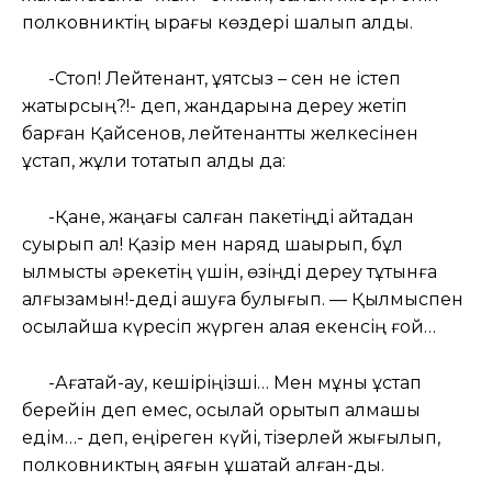
полковниктің қырағы көздері шалып қалды.
-Стоп! Лейтенант, ұятсыз – сен не істеп
жатырсың?!- деп, жандарына дереу жетіп
барған Қайсенов, лейтенантты желкесінен
ұстап, жұлқи тоқтатып алды да:
-Қане, жаңағы салған пакетіңді қайтадан
суырып ал! Қазір мен наряд шақырып, бұл
қылмыстық әрекетің үшін, өзіңді дереу тұтқынға
алғызамын!-деді ашуға булығып. — Қылмыспен
осылайша күресіп жүрген алаяқ екенсің ғой…
-Ағатай-ау, кешіріңізші… Мен мұны ұстап
берейін деп емес, осылай қорқытып алмақшы
едім…- деп, еңіреген күйі, тізерлей жығылып,
полковниктың аяғын құшақтай алған-ды.