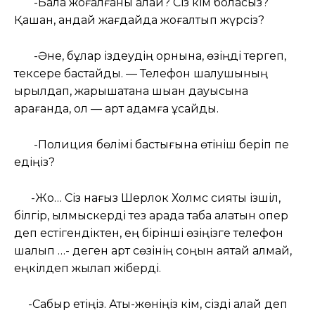
-Бала жоғалғаны қалай? Сіз кім боласыз?
Қашан, қандай жағдайда жоғалтып жүрсіз?
-Әне, бұлар іздеудің орнына, өзіңді тергеп,
тексере бастайды. — Телефон шалушының
қырылдап, жарықшақтана шыққан дауысына
қарағанда, ол — қарт адамға ұқсайды.
-Полиция бөлімі бастығына өтініш беріп пе
едіңіз?
-Жоқ… Сіз нағыз Шерлок Холмс сияқты ізшіл,
білгір, қылмыскерді тез арада таба алатын опер
деп естігендіктен, ең бірінші өзіңізге телефон
шалып …- деген қарт сөзінің соңын аяқтай алмай,
еңкілдеп жылап жіберді.
-Сабыр етіңіз. Аты-жөніңіз кім, сізді қалай деп