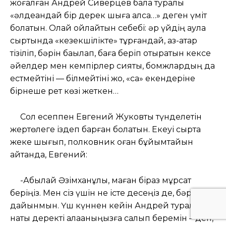
жоғалған Андрей Сиверцев бала туралы
«әлдеқандай бір дерек шыға қалса…» деген үміт
болатын. Олай ойлайтын себебі: әр үйдің аула
сыртында «кезекшілікте» тұрғандай, қаз-қатар
тізіліп, бәрін бақылап, баға беріп отыратын кексе
әйелдер мен кемпірлер сияқты, бомжлардың да
естмейтіні — білмейтіні жоқ, «сақ» екендеріне
бірнеше рет көзі жеткен…
Сол есеппен Евгений Жуковты түнделетін
жертөлеге іздеп барған болатын. Екеуі сыртқа
жеке шығып, полковник оған бұйымтайын
айтқанда, Евгений:
-Абылай Әзімханұлы, маған біраз мұрсат
беріңіз. Мен сіз үшін не істе десеңіз де, бәріне
дайынмын. Үш күннен кейін Андрей туралы
нақты деректі алақаныңызға салып беремін – деп,