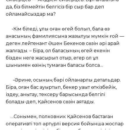
да, біз білмейтін белгісіз бір сыр бар деп
ойламайсыздар ма?
-Кім біледі, ұлы оған өгей болып, бала өз
анасының фамилиясына жазылуы мүмкін ғой —
деген лейтенант Әшен Бекенов сөзін әрі қарай
жалғады. – Бірақ, ол баласының өгей екенін
бізден неге жасырып отыр, егер ол ұл
шынымен өзінің тумаған баласы болса…
-Әрине, осының бәрі ойланарлық детальдар.
Бірақ, оған бас ауыртып, бекер уақыт өткізбейік,
іздеу, анықтау, тексеру барысында белгілі
болады-деп, Қайсенов сөзін аяқтады.
…Сонымен, полковник Қайсенов бастаған
оперативті топ әртүрлі версия бойынша жоспар