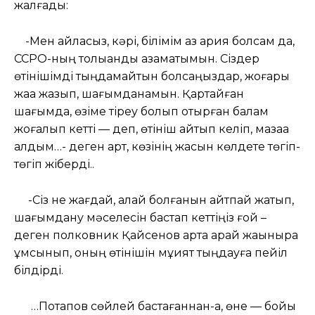
жалғады:
-Мен айласыз, кәрі, білімім аз қария болсам да,
ССРО-ның толыққанды азаматымын. Сіздер
өтінішімді тыңдамайтын болсаңыздар, жоғары
жаққа жазып, шағымданамын. Қартайған
шағымда, өзіме тіреу болып отырған балам
жоғалып кетті — деп, өтініш айтып келіп, мазаққа
қалдым…- деген қарт, көзінің жасын көлдете төгіп-
төгіп жіберді..
-Сіз не жағдай, қалай болғанын айтпай жатып,
шағымдану мәселесін бастап кеттіңіз ғой –
деген полковник Қайсенов қартқа қарай жақынырақ
ұмсынып, оның өтінішін мұқият тыңдауға пейіл
білдірді.
…Потапов сөйлей бастағаннан-ақ, өне — бойы