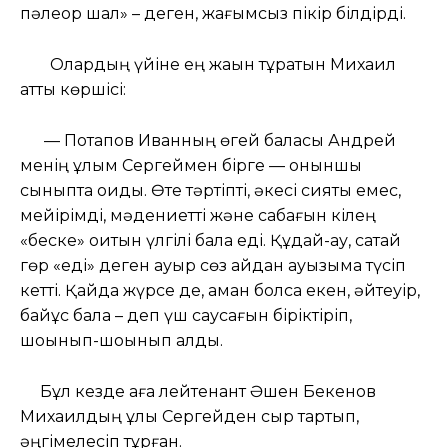
пәлеқор шал» – деген, жағымсыз пікір білдірді.
Олардың үйіне ең жақын тұратын Михаил
атты көршісі:
— Потапов Иванның өгей баласы Андрей
менің ұлым Сергеймен бірге — оныншы
сыныпта оқиды. Өте тәртіпті, әкесі сияқты емес,
мейірімді, мәдениетті және сабағын кілең
«беске» оқитын үлгілі бала еді. Құдай-ау, сақтай
гөр «еді» деген ауыр сөз қайдан ауызыма түсіп
кетті. Қайда жүрсе де, аман болса екен, әйтеуір,
байқұс бала – деп үш саусағын біріктіріп,
шоқынып-шоқынып алды.
Бұл кезде аға лейтенант Әшен Бекенов
Михаилдың ұлы Сергейден сыр тартып,
әңгімелесіп тұрған.