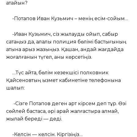
атайын?
-Потапов Иван Кузьмич – менің есім-сойым…
-Иван Кузьмич, сіз жылауды қойып, сабыр
сақтаңыз да, қалалық полиция бөлімі бастығының
атына арыз жазыңыз. Қашан, қандай жағдайда
жоғалғанын түгел, анық көрсетіңіз.
…Түс қайта, бөлім кезекшісі полковник
Қайсеновтың қызмет кабинетіне телефонына
шалып:
-Сізге Потапов деген қарт кірсем деп тұр. Өзі
сөйлей бастаса, әрі қарай жалғастыра алмай,
жылай береді — деді.
-Келсін — келсін. Кіргізіңіз…