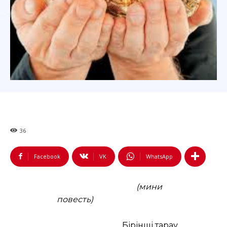
36
Facebook
VK
WhatsApp
(мини
повесть)
Бірінші тарау