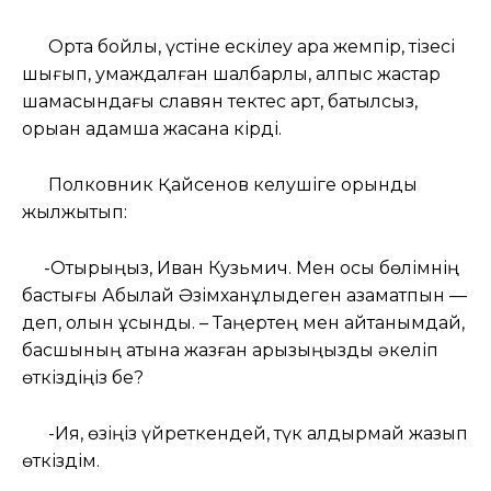
Орта бойлы, үстіне ескілеу қара жемпір, тізесі
шығып, умаждалған шалбарлы, алпыс жастар
шамасындағы славян тектес қарт, батылсыз,
қорыққан адамша жасқана кірді.
Полковник Қайсенов келушіге орындық
жылжытып:
-Отырыңыз, Иван Кузьмич. Мен осы бөлімнің
бастығы Абылай Әзімханұлыдеген азаматпын —
деп, қолын ұсынды. – Таңертең мен айтқанымдай,
басшының атына жазған арызыңызды әкеліп
өткіздіңіз бе?
-Ия, өзіңіз үйреткендей, түк қалдырмай жазып
өткіздім.