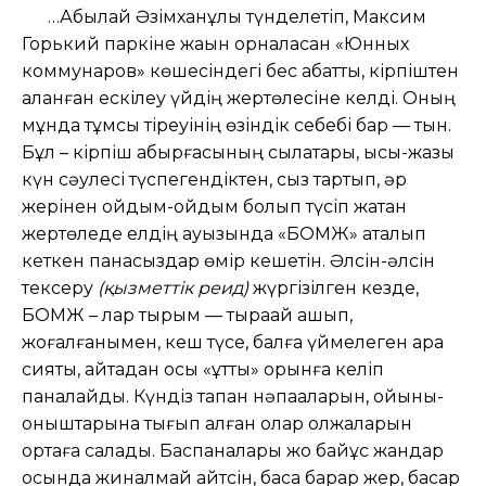
…Абылай Әзімханұлы түнделетіп, Максим
Горький паркіне жақын орналасқан «Юнных
коммунаров» көшесіндегі бес қабатты, кірпіштен
қаланған ескілеу үйдің жертөлесіне келді. Оның
мұнда тұмсық тіреуінің өзіндік себебі бар — тын.
Бұл – кірпіш қабырғасының сылақтары, қысы-жазы
күн сәулесі түспегендіктен, сыз тартып, әр
жерінен ойдым-ойдым болып түсіп жатқан
жертөледе елдің ауызында «БОМЖ» аталып
кеткен панасыздар өмір кешетін. Әлсін-әлсін
тексеру
(қызметтік реид)
жүргізілген кезде,
БОМЖ – лар тырым — тырақай қашып,
жоғалғанымен, кеш түсе, балға үймелеген ара
сияқты, қайтадан осы «құтты» орынға келіп
паналайды. Күндіз тапқан нәпақаларын, қойыны-
қоныштарына тығып алған олар олжаларын
ортаға салады. Баспаналары жоқ байқұс жандар
осында жиналмай қайтсін, басқа барар жер, басар