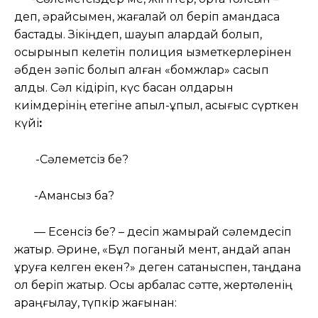
деп, әрқайсымен, жағалай қол беріп амандаса
бастады. Зікіңдеп, шауып алардай болып,
осқырынып келетін полиция қызметкерлерінен
әбден зәпіс болып қалған «бомжлар» сасып
қалды. Сәл кідіріп, күс басқан қолдарын
киімдерінің етегіне апыл-құпыл, асығыс сүрткен
күйі
:
-Сәлеметсіз бе?
-Амансыз ба?
— Есенсіз бе? – десіп жамырай сәлемдесіп
жатыр. Әрине, «Бұл поганый мент, қандай қақпан
құруға келген екен?» деген сақтаныспен, таңдана
қол беріп жатыр. Осы қарбалас сәтте, жертөленің
қараңғылау, түпкір жағынан: