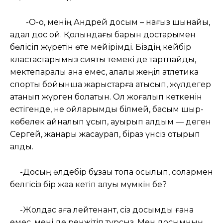
-О-о, менің Андрей досым – нағыз шынайы,
адал дос қой. Қолындағы барын достарымен
бөлісіп жүретін өте мейірімді. Біздің кейбір
кластастарымыз сияқты темекі де тартпайды,
мектепаралық қана емес, қалалық жеңіл атлетика
спорты бойынша жарыстарға қатысып, жүлдегер
атанып жүрген болатын. Ол жоғалып кеткенін
естігенде, не ойларымды білмей, басым шыр-
көбелек айналып құсып, ауырып қалдым — деген
Сергей, жанары жасаурап, біраз үнсіз отырып
қалды.
-Досың әлдебір бұзақы топқа қосылып, солармен
белгісіз бір жаққа кетіп қалуы мүмкін бе?
-Жолдас аға лейтенант, сіз досымды ғана
емес, мені де ренжітіп тұрсыз. Мен досымның