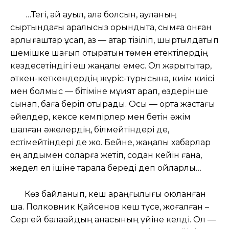
…Тегі, қай ауыл, қала болсын, ауланың
сыртындағы арқалықсыз орындықта, сымға қонған
қарлығаштар құсап, қаз — қатар тізіліп, шыртылдатып
шемішке шағып отыратын төмен етектілердің
кездесетіндігі еш жаңалық емес. Ол жарықтықтар,
өткен-кеткендердің жүріс-тұрысына, киім киісі
мен болмыс — бітіміне мұқият қарап, өздерінше
сынап, баға беріп отырады. Осы — орта жастағы
әйелдер, кексе кемпірлер мен бетін әжім
шалған әжелердің, білмейтіндері де,
естімейтіндері де жоқ. Бейне, жаңалық хабарлар
ең алдымен соларға жетіп, содан кейін ғана,
жедел ел ішіне тарала береді деп ойларлық…
Көз байланып, кеш қараңғылығы қоюланған
шақ. Полковник Қайсенов кеш түсе, жоғалған –
Сергей балақайдың анасының үйіне келді. Ол —