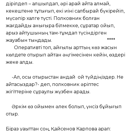
дірілдеп – қалшылдап, әрі қарай айта алмай,
кекештене тұтығып, екі иіні салбырай бүкірейіп,
мүсәпір халге түсті. Полковник болған
жағдайды анығырақ білмекке, сұрақтар қойып,
арыз айтушының там-тұмдап түсіндірген
жауабын тыңдады. ****
Оперативті топ, қайғылы қарттың көз жасын
көлдете отырып айтқан әңгімесінен кейін, өздері
жеке қалды.
-Ал, осы отырыстан қандай ой түйдіңіздер. Не
айтасыздар?- деп, полковник әріптес
жігіттеріне сұраулы жүзбен қарады.
Әркім өз ойымен әлек болып, үнсіз бұйығып
отыр.
Біраз уақыттан соң, Қайсенов Карповқа қарап: