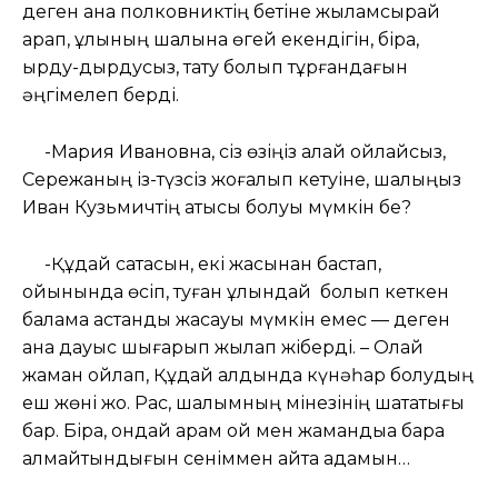
деген ана полковниктің бетіне жыламсырай
қарап, ұлының шалына өгей екендігін, бірақ,
ырду-дырдусыз, тату болып тұрғандағын
әңгімелеп берді.
-Мария Ивановна, сіз өзіңіз қалай ойлайсыз,
Сережаның із-түзсіз жоғалып кетуіне, шалыңыз
Иван Кузьмичтің қатысы болуы мүмкін бе?
-Құдай сақтасын, екі жасынан бастап,
қойынында өсіп, туған ұлындай болып кеткен
балама қастандық жасауы мүмкін емес — деген
ана дауыс шығарып жылап жіберді. – Олай
жаман ойлап, Құдай алдында күнәһар болудың
еш жөні жоқ. Рас, шалымның мінезінің шатақтығы
бар. Бірақ, ондай арам ой мен жамандыққа бара
алмайтындығын сеніммен айта адамын…