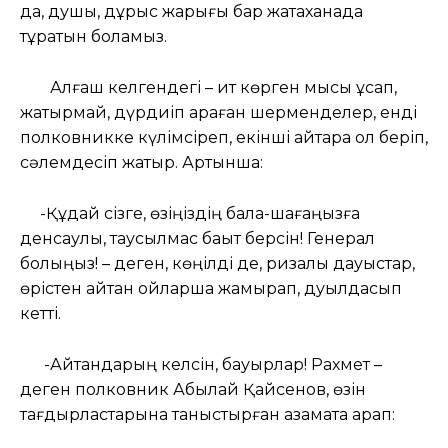
да, душы, дұрыс жарығы бар жатақханада
тұратын боламыз.
Алғаш келгендегі – ит көрген мысық құсап,
жақтырмай, дүрдиіп қараған шерменделер, енді
полковникке күлімсіреп, екінші қайтара қол беріп,
сәлемдесіп жатыр. Артынша:
-Құдай сізге, өзіңіздің бала-шағаңызға
денсаулық, таусылмас бақыт берсін! Генерал
болыңыз! – деген, көңілді де, ризалық дауыстар,
өрістен қайтқан қойларша жамырап, дуылдасып
кетті.
-Айтқандарың келсін, бауырлар! Рахмет –
деген полковник Абылай Қайсенов, өзін
тағдырластарына таныстырған азаматқа қарап: