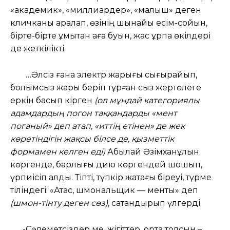
«академик», «миллиардер», «малыш» деген
кличканы арқалап, өзінің шынайы есім-сойын,
бірте-бірте ұмытқан аға буын, жас ұрпақ өкілдері
де жеткілікті.
…Әлсіз ғана электр жарығы сығырайып,
болымсыз жарық беріп тұрған сыз жертөлеге
еркін басып кірген
(ол мұндай категориялы
адамдардың погон таққандарды «мент
поганый» деп атап, «иттің етінен» де жек
көретіндігін жақсы білсе де, қызметтік
формамен келген еді)
Абылай Әзімханұлын
көргенде, барлығы дию көргендей шошып,
үрпиісіп қалды. Тіпті, түпкір жақтағы біреуі, түрме
тіліндегі: «Атас, шмональщик — менты» деп
(шмон-тінту деген сөз)
, сақтандырып үлгерді.
-Сәлеметсіздер ме, жігіттер, орта толсын –