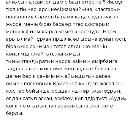
алғысын алсам, ол да бір бақыт емес пе?! Ия, бұл
тірліктің несі ерсі, несі жаман? Әне, кластасым
полковник Сариев барахолкада сауда жасап
жүрсе, менің біраз басқа әріптес достарым
меншік фирмаларға қызмет көрсетуде. Нарық —
қарық қылмай тұрған тіршілік әр қырына аунап түсті,
бірақ өмір сонымен тоқтап қалған жоқ. Менің
көңілімді тоғайтып, жанымды
тыныштандыратын нәрсе: өзімнің өмірбақиға
таңдап алған миссиям мен алдағы болашаққа
деген берік сенімімнің айқындығы» деген
оймен полковник Қайсенов күндізгі жасалған
жоспар бойынша, осыдан үш-төрт жыл бұрын,
қолдан сатып алған, ескілеу, көгілдір түсті «Ауди»
көлігіне отырып, түн қараңғысына сіңіп кете
барды.