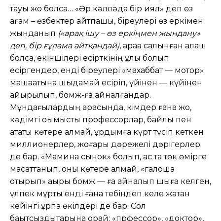
тауы жоқ болса… «Әр кәлләда бір қиял» деп өз
ағам – өзбектер айтпақшы, біреулері өз еркімен
жынданып
(«арақ ішу – өз еркіңмен жындану»
деп, бір ғұлама айтқандай)
, араққа салынған алқаш
болса, екіншілері есірткінің құлы болып
есіргендер, енді біреулері «махаббат — мотор»
машақатына шыдамай есіріп, үйінен — күйінен
айырылып, бомж-ға айналғандар.
Мұндағылардың арасында, кімдер ғана жоқ,
кәдімгі оқымысты профессорлар, байлық пен
атақты көтере алмай, құрдымға күрт түсіп кеткен
миллионерлер, жоғары дәрежелі дәрігерлер
де бар. «Мамина сынок» болып, ас та төк өмірге
масаттанып, оны көтере алмай, «галошқа
отырып» ақыры бомж — ға айналып шыға келген,
үлпек мұрты енді ғана тебіндеп келе жатқан
кейінгі ұрпақ өкілдері де бар. Сол
бақытсыздықтарына орай: «прфессор», «доктор»,