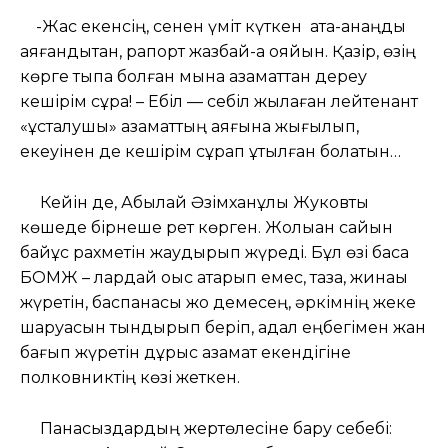
-Жас екенсің, сенен үміт күткен ата-анаңды
аяғандықтан, рапорт жазбай-ақ қояйын. Қазір, өзің
көрге тықпақ болған мына азаматтан дереу
кешірім сұра! – Ебіл — себіл жылаған лейтенант
«ұсталушы» азаматтың аяғына жығылып,
екеуінен де кешірім сұрап құтылған болатын…
Кейін де, Абылай Әзімханұлы Жуковты
көшеде бірнеше рет көрген. Жолыққан сайын
байқұс рахметін жаудырып жүреді. Бұл өзі басқа
БОМЖ – лардай қоқыс ақтарып емес, таза, жинақы
жүретін, баспанасы жоқ демесең, әркімнің жеке
шаруасын тындырып беріп, адал еңбегімен жан
бағып жүретін дұрыс азамат екендігіне
полковниктің көзі жеткен.
Панасыздардың жертөлесіне бару себебі: