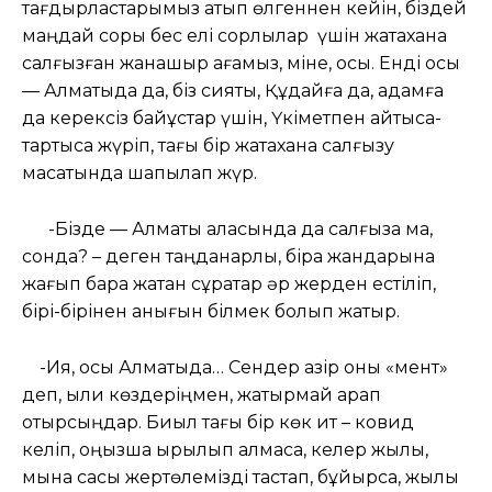
тағдырластарымыз қатып өлгеннен кейін, біздей
маңдай соры бес елі сорлылар үшін жатақхана
салғызған жанашыр ағамыз, міне, осы. Енді осы
— Алматыда да, біз сияқты, Құдайға да, адамға
да керексіз байқұстар үшін, Үкіметпен айтыса-
тартыса жүріп, тағы бір жатақхана салғызу
мақсатында шапқылап жүр.
-Бізде — Алматы қаласында да салғыза ма,
сонда? – деген таңданарлық, бірақ жандарына
жағып бара жатқан сұрақтар әр жерден естіліп,
бірі-бірінен анығын білмек болып жатыр.
-Ия, осы Алматыда… Сендер қазір оны «мент»
деп, қыли көздеріңмен, жақтырмай қарап
отырсыңдар. Биыл тағы бір көк ит – ковид
келіп, қоңызша қырылып қалмасақ, келер жылы,
мына сасық жертөлемізді тастап, бұйырса, жылы