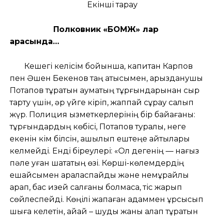
Екінші тарау
Полковник «БОМЖ» лар
арасында…
Кешегі келісім бойынша, капитан Карпов
пен Әшен Бекенов таң атысымен, арызданушы
Потапов тұратын аумақтың тұрғындарынан сыр
тарту үшін, әр үйге кіріп, жаппай сұрау салып
жүр. Полиция қызметкерлерінің бір байқағаны:
тұрғындардың көбісі, Потапов туралы, неге
екенін кім білсін, ашылып ештеңе айтқылары
келмейді. Енді біреулері: «Ол дегенің — нағыз
пәле қуған шатақтың өзі. Көрші-көлемдердің
ешқайсымен араласпайды және немқұрайлы
қарап, бас изей салғаны болмаса, тіс жарып
сөйлеспейді. Көңілі жақпаған адаммен ұрсысып
шыға келетін, айқай – шуды жаны қалап тұратын