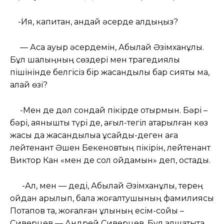
-Ия, капитан, қандай әсерде қалдыңыз?
— Аса ауыр әсердемін, Абылай Әзімханұлы.
Бұл шалыңның сөздері мен трагедиялық
пішінінде белгісіз бір жасандылық бар сияқты ма,
қалай өзі?
-Мен де дәл сондай пікірде отырмын. Бәрі –
бәрі, аянышты түрі де, ағыл-тегіл ақтарылған көз
жасы да жасандылыққа ұқсайды-деген аға
лейтенант Әшен Бекеновтың пікірін, лейтенант
Виктор Кан «мен де сол ойдамын» деп, қостады.
-Ал, мен — деді, Абылай Әзімханұлы, терең
ойдан арылып, бала жоғалтушының фамилиясы
Потапов та, жоғалған ұлының есім-сойы –
Сиверцев — Андрей Сиверцев. Бұл алшақтықта