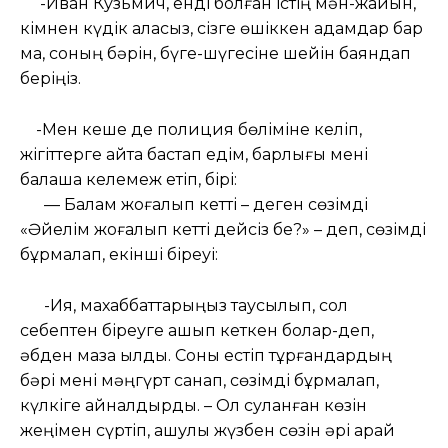
-Иван Кузьмич, енді болған істің мән-жайын,
кімнен күдік аласыз, сізге өшіккен адамдар бар
ма, соның бәрін, бүге-шүгесіне шейін баяндап
беріңіз.
-Мен кеше де полиция бөліміне келіп,
жігіттерге айта бастап едім, барлығы мені
балаша келемеж етіп, бірі:
— Балам жоғалып кетті – деген сөзімді
«Әйелім жоғалып кетті дейсіз бе?» – деп, сөзімді
бұрмалап, екінші біреуі:
-Ия, махаббаттарыңыз таусылып, сол
себептен біреуге қашып кеткен болар-деп,
әбден мазақ қылды. Соны естіп тұрғандардың
бәрі мені мәңгүрт санап, сөзімді бұрмалап,
күлкіге айналдырды. – Ол суланған көзін
жеңімен сүртіп, ашулы жүзбен сөзін әрі қарай