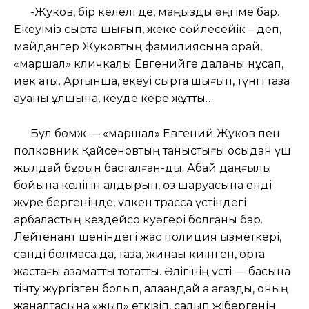
-Жуков, бір келелі де, маңызды әңгіме бар.
Екеуіміз сыртқа шығып, жеке сөйлесейік – деп,
майдангер Жуковтың фамилиясына орай,
«маршал» кличкалы Евгенийге даланы нұсқап,
иек қақты. Артынша, екеуі сыртқа шығып, түнгі таза
ауаны құлшына, кеуде кере жұтты…
Бұл бомж — «маршал» Евгений Жуков пен
полковник Қайсеновтың таныстығы осыдан үш
жылдай бұрын басталған-ды. Абай даңғылы
бойына көлігін қалдырып, өз шаруасына енді
жүре бергенінде, үлкен трасса үстіндегі
қарбаластың кездейсоқ куәгері болғаны бар.
Лейтенант шеніндегі жас полиция қызметкері,
сәнді болмаса да, таза, жинақы киінген, орта
жастағы азаматты тоқтатты. Әлігінің үсті — басына
тінту жүргізген болып, алақандай ақ қағазды, оның
жанқалтасына «жып» еткізіп, салып жібергенін