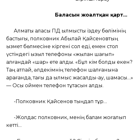
Баласын жоғалтқан қарт…
Алматы қаласы ПД қылмысты іздеу бөлімінің
бастығы, полковник Абылай Қайсеновтың
қызмет бөлмесіне кіргені сол еді, емен стол
үстіндегі қызыл телефоны «жылан шағып»
алғандай «шар» ете қалды. «Бұл кім болды екен?
Таң атпай, әлдекімнің телефон шалғанына
қарағанда, тағы да қылмыс жасалды-ау, шамасы…»
— Осы оймен телефон тұтқасын алды.
-Полковник Қайсенов тыңдап тұр…
-Жолдас полковник, менің балам жоғалып
кетті…