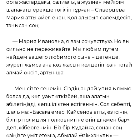
орта жастардағы, салиқалы, ақ жүзінен мейірім
шапағаты ерекше төгіліп тұрған – Сиверцева
Мария атты әйел екен. Қол алысып сәлемдесіп,
танысқан соң:
— Мария Ивановна, я вам сочувствую. Но вы
сильно не переживайте. Мы любым путем
найдем вашего любимого сына – дегенде,
жүрегі жұмсақ ана көз жасын көлдетіп, өзін тоқтай
алмай өксіп, артынша:
-Мен сізге сенемін. Сіздің қандай құпия қылмыс
болса да, көп уақыт өткізбей, аша алатын
қабілетіңізді, көпшіліктен естігенмін. Сол себепті,
шалыма: «Басқаға емес, Қайсенов атты, өз ісінің
білгір полиция полковнигіне өтінішіңмен бар»
деп, жібергенмін. Біз бір Құдайға, сонан соң
өзіңізге үміт етеміз, Абылай Әзімханұлы» —