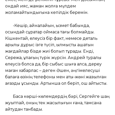
ондай қияс, жаман жолға мүлдем
жоламайтындығына кепілдік беремін.
-Кешір, айналайын, қызмет бабында,
осындай сұрақтар қоймасқа тағы болмайды.
Кішкентай, елеусіз бір факт, немесе деталь
арқылы дұрыс ізге түсіп, қылмысты ашатын
жағдайлар бізде жиі болып тұрады. Енді,
Сережа, құлағың түрік жүрсін. Андрей туралы
елеусіз болса да, бір сыбыс шыға қалса, дереу
маған хабарлас – деген Әшен, әңгімелесуші
балаға өзінің телефоны мен аты-жөні жазылған
қағазды ұсынды. Артынша қол беріп, қош айтысты.
Басқа көрші-көлемдердің бәрі, Сергейге шаң
жуытпай, оның тек жақсылығын ғана, тамсана
айтудан танбады.