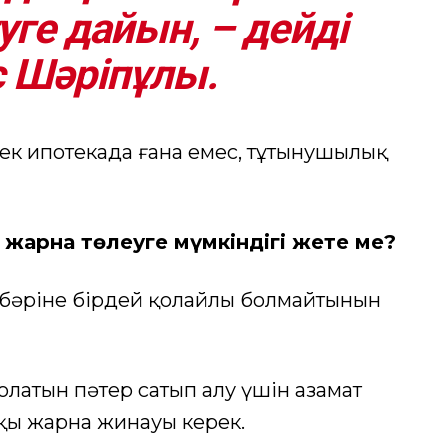
ге дайын, – дейді
 Шәріпұлы.
тек ипотекада ғана емес, тұтынушылық
 жарна төлеуге мүмкіндігі жете ме?
 бәріне бірдей қолайлы болмайтынын
олатын пәтер сатып алу үшін азамат
пқы жарна жинауы керек.