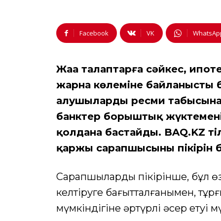
Facebook
VK
WhatsAp
Жаңа талаптарға сәйкес, ипо
жарна көлеміне байланысты б
алушылардың ресми табысына
банктер борыштық жүктемені
қолдана бастайды. BAQ.KZ тіл
қаржы сарапшысының пікірін б
Сарапшылардың пікірінше, бұл ө
келтіруге бағытталғанымен, тұр
мүмкіндігіне әртүрлі әсер етуі м