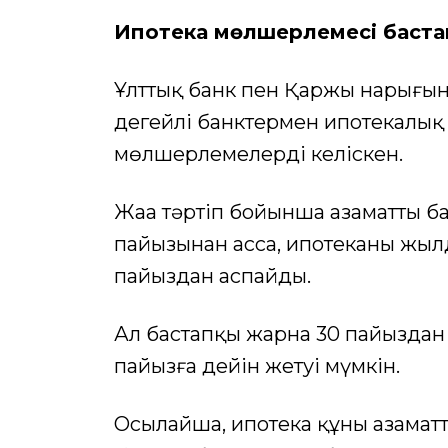
Ипотека мөлшерлемесі баст
Ұлттық банк пен Қаржы нарығын 
деңгейлі банктермен ипотекалық
мөлшерлемелерді келіскен.
Жаңа тәртіп бойынша азаматтың б
пайызынан асса, ипотеканың жы
пайыздан аспайды.
Ал бастапқы жарна 30 пайыздан
пайызға дейін жетуі мүмкін.
Осылайша, ипотека құны азамат