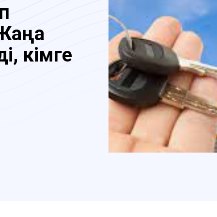
п
 Жаңа
і, кімге