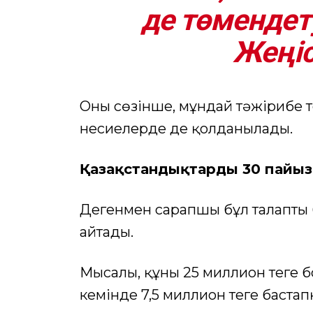
де төмендету
Жеңіс
Оның сөзінше, мұндай тәжірибе 
несиелерде де қолданылады.
Қазақстандықтардың 30 пайыз
Дегенмен сарапшы бұл талаптың
айтады.
Мысалы, құны 25 миллион теңге б
кемінде 7,5 миллион теңге баста