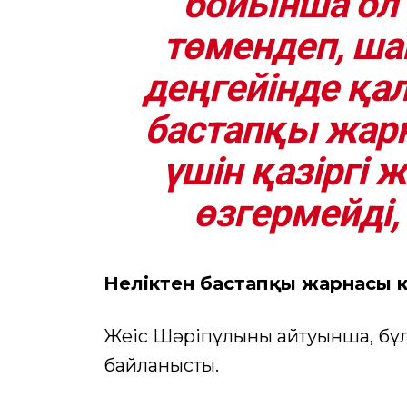
бойынша ол
төмендеп, ша
деңгейінде қа
бастапқы жар
үшін қазіргі 
өзгермейді,
Неліктен бастапқы жарнасы кө
Жеңіс Шәріпұлының айтуынша, бұл
байланысты.