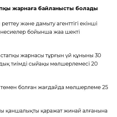
апқы жарнаға байланысты болады
реттеу және дамыту агенттігі екінші
 несиелер бойынша жаңа шекті
астапқы жарнасы тұрғын үй құнының 30
лдық тиімді сыйақы мөлшерлемесі 20
 төмен болған жағдайда мөлшерлеме 25
тың қаншалықты қаражат жинай алғанына