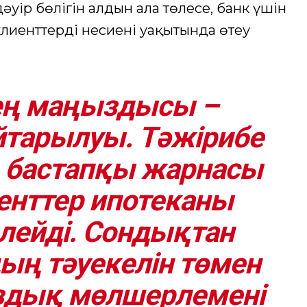
дәуір бөлігін алдын ала төлесе, банк үшін
лиенттердің несиені уақытында өтеу
 ең маңыздысы –
тарылуы. Тәжірибе
, бастапқы жарнасы
енттер ипотеканы
өлейді. Сондықтан
ың тәуекелін төмен
ыздық мөлшерлемені