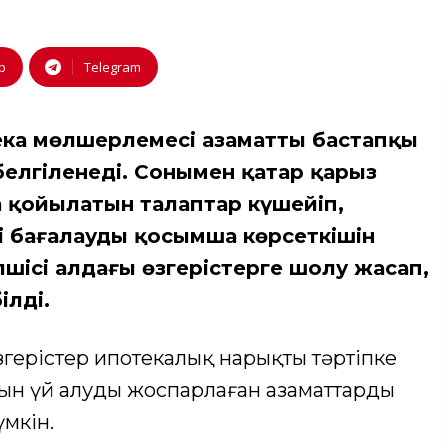
p
Telegram
тека мөлшерлемесі азаматтың бастапқы
елгіленеді. Сонымен қатар қарыз
 қойылатын талаптар күшейіп,
 бағалаудың қосымша көрсеткішін
шісі алдағы өзгерістерге шолу жасап,
ілді.
згерістер ипотекалық нарықты тәртіпке
ғын үй алуды жоспарлаған азаматтардың
үмкін.