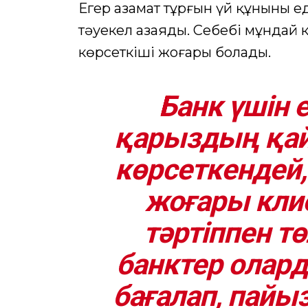
Егер азамат тұрғын үй құнының е
тәуекел азаяды. Себебі мұндай к
көрсеткіші жоғары болады.
Банк үшін
қарыздың қай
көрсеткендей
жоғары кли
тәртіппен т
банктер олард
бағалап, пай