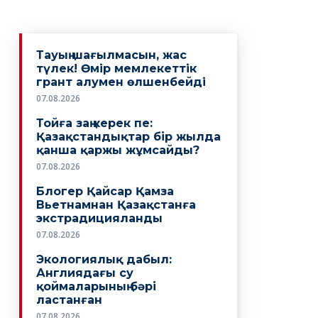
Тауың шағылмасын, жас
түлек! Өмiр мемлекеттiк
грант алумен өлшенбейдi
07.08.2026
Тойға заң керек пе:
Қазақстандықтар бір жылда
қанша қаржы жұмсайды?
07.08.2026
Блогер Қайсар Қамза
Вьетнамнан Қазақстанға
экстрадицияланды
07.08.2026
Экологиялық дабыл:
Англиядағы су
қоймаларының бәрі
ластанған
07.08.2026