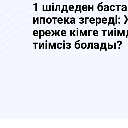
1 шілдеден баста
ипотека өзгереді:
ереже кімге тиімд
тиімсіз болады?