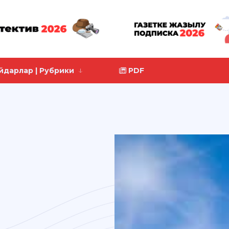
йдарлар | Рубрики
PDF