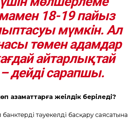
 үшін мөлшерлеме
мамен 18-19 пайыз
лыптасуы мүмкін. Ал
насы төмен адамдар
жағдай айтарлықтай
 – дейді сарапшы.
п азаматтарға жеңілдік беріледі?
 банктердің тәуекелді басқару саясатына