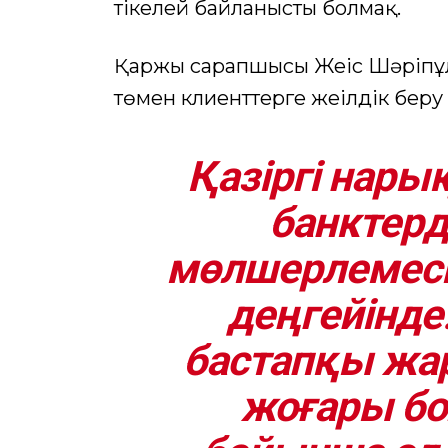
тікелей байланысты болмақ.
Қаржы сарапшысы Жеңіс Шәріпұлы
төмен клиенттерге жеңілдік беру
Қазіргі нар
банктерд
мөлшерлемесі 
деңгейінде
бастапқы жа
жоғары бол