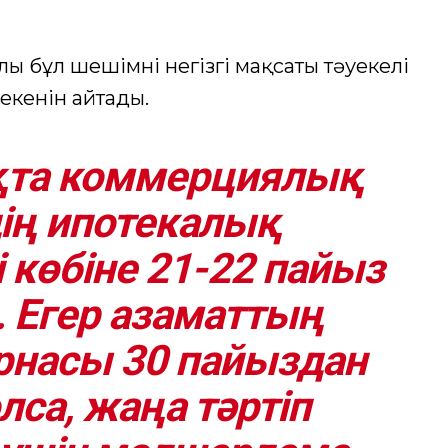
 бұл шешімнің негізгі мақсаты тәуекелі
 екенін айтады.
ықта коммерциялық
ің ипотекалық
көбіне 21-22 пайыз
. Егер азаматтың
рнасы 30 пайыздан
са, жаңа тәртіп