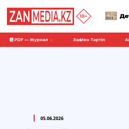
PDF — Журнал
Заң Мен Тәртіп
А
05.06.2026