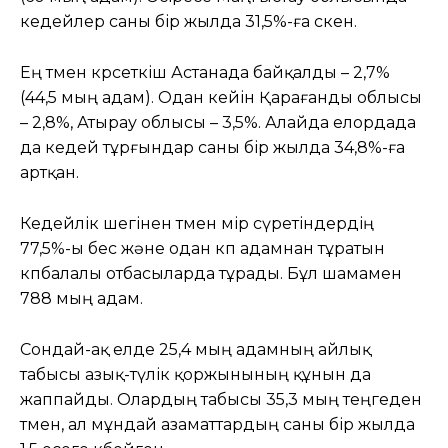
кедейлер саны бір жылда 31,5%-ға өскен.
Ең төмен көрсеткіш Астанада байқалды – 2,7%
(44,5 мың адам). Одан кейін Қарағанды облысы
– 2,8%, Атырау облысы – 3,5%. Алайда елордада
да кедей тұрғындар саны бір жылда 34,8%-ға
артқан.
Кедейлік шегінен төмен өмір сүретіндердің
77,5%-ы бес және одан көп адамнан тұратын
көпбалалы отбасыларда тұрады. Бұл шамамен
788 мың адам.
Сондай-ақ елде 25,4 мың адамның айлық
табысы азық-түлік қоржынының құнын да
жаппайды. Олардың табысы 35,3 мың теңгеден
төмен, ал мұндай азаматтардың саны бір жылда