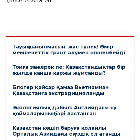
1,5 есеге көбейген.
Тауың шағылмасын, жас түлек! Өмiр
мемлекеттiк грант алумен өлшенбейдi
Тойға заң керек пе: Қазақстандықтар бір
жылда қанша қаржы жұмсайды?
Блогер Қайсар Қамза Вьетнамнан
Қазақстанға экстрадицияланды
Экологиялық дабыл: Англиядағы су
қоймаларының бәрі ластанған
Қазақстан көшіп баруға қолайлы
Орталық Азиядағы ең үздік ел атанды