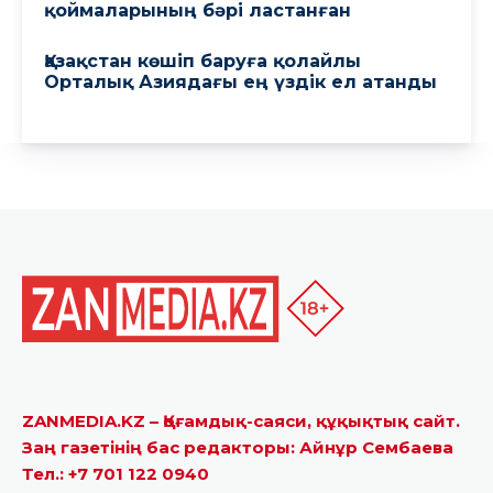
ZANMEDIA.KZ – Қоғамдық-саяси, құқықтық сайт.
Заң газетінің бас редакторы: Айнұр Сембаева
Тел.: +7 701 122 0940