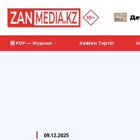
PDF — Журнал
Заң Мен Тәртіп
А
09.12.2025