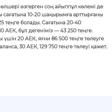
мөлшері өзгерген соң айыппұл көлемі де
 сағатына 10-20 шақырымға арттырғаны
25 теңге болады. Сағатына 20-40
 АЕК, бұл дегеніміз — 43 250 теңге.
үшін 20 АЕК, яғни 86 500 теңге төлеуге
аланса, 30 АЕК, 129 750 теңге төлеуі қажет.