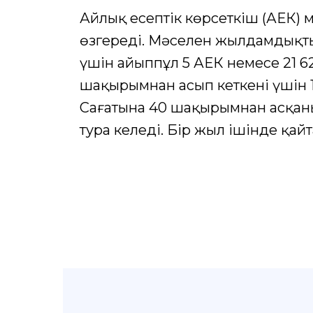
Айлық есептік көрсеткіш (АЕК) 
өзгереді. Мәселен жылдамдықты
үшін айыппұл 5 АЕК немесе 21 6
шақырымнан асып кеткені үшін 10
Сағатына 40 шақырымнан асқаны 
тура келеді. Бір жыл ішінде қайт