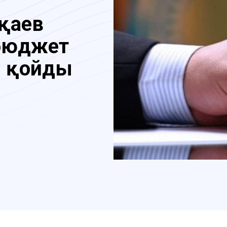
қаев
бюджет
л қойды