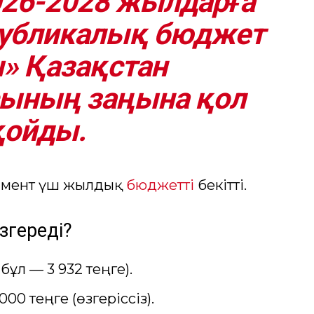
26-2028 жылдарға
публикалық бюджет
» Қазақстан
сының заңына қол
қойды.
ламент үш жылдық
бюджетті
бекітті.
өзгереді?
бұл — 3 932 теңге).
00 теңге (өзгеріссіз).