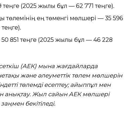
 теңге (2025 жылы бұл — 62 771 теңге).
ы төлемінің ең төменгі мөлшері — 35 596
теңге).
 50 851 теңге (2025 жылы бұл — 46 228
рсеткіш (АЕК) мына жағдайларда
етақы және әлеуметтік төлем мөлшерін
індетті төлемді есептеу; айыппұл мен
н анықтау. Жыл сайын АЕК мөлшері
аңмен бекітіледі.