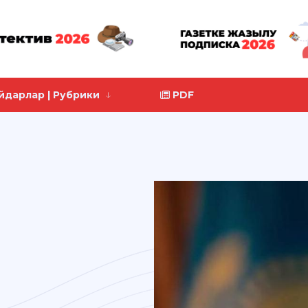
йдарлар | Рубрики
PDF