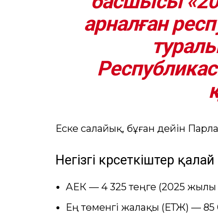
басшысы «20
арналған рес
туралы
Республика
Еске салайық, бұған дейін Пар
Негізгі көрсеткіштер қалай 
АЕК — 4 325 теңге (2025 жылы 
Ең төменгі жалақы (ЕТЖ) — 85 0