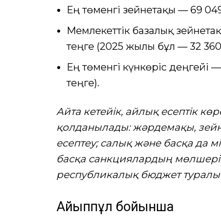
Ең төменгі зейнетақы — 69 049
Мемлекеттік базалық зейнетақ
теңге (2025 жылы бұл — 32 360 
Ең төменгі күнкөріс деңгейі —
теңге).
Айта кетейік, айлық есептік кө
қолданылады: жәрдемақы, зейн
есептеу; салық және басқа да м
басқа санкциялардың мөлшері
республикалық бюджет туралы з
Айыппұл бойынша