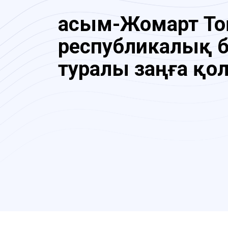
Қасым-Жомарт То
республикалық 
туралы заңға қо