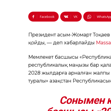
Facebook
VK
WhatsAp
Президент Қасым-Жомарт Тоқаев
қойды, — деп хабарлайды
Massa
Мемлекет басшысы «Республика
республикалық маңызы бар қала
2028 жылдарға арналған жалпы 
туралы» Қазақстан Республикасы
Сонымен қ