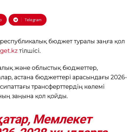
p
Telegram
 республикалық бюджет туралы заңға қол
get.kz
тілшісі.
лық және облыстық бюджеттер,
лар, астана бюджеттері арасындағы 2026-
сипаттағы трансферттердің көлемі
ның заңына қол қойды.
атар, Мемлекет