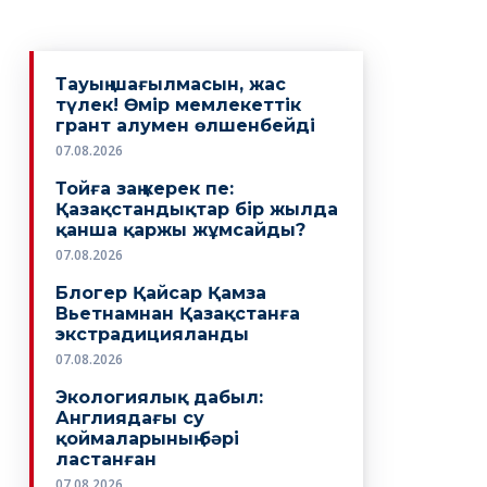
Тауың шағылмасын, жас
түлек! Өмiр мемлекеттiк
грант алумен өлшенбейдi
07.08.2026
Тойға заң керек пе:
Қазақстандықтар бір жылда
қанша қаржы жұмсайды?
07.08.2026
Блогер Қайсар Қамза
Вьетнамнан Қазақстанға
экстрадицияланды
07.08.2026
Экологиялық дабыл:
Англиядағы су
қоймаларының бәрі
ластанған
07.08.2026