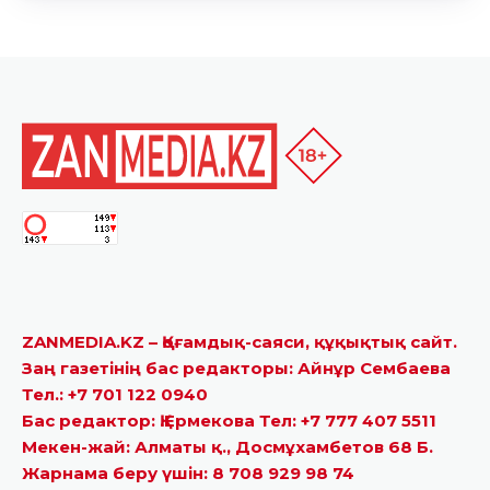
ZANMEDIA.KZ – Қоғамдық-саяси, құқықтық сайт.
Заң газетінің бас редакторы: Айнұр Сембаева
Тел.: +7 701 122 0940
Бас редактор: Қ.Ермекова Тел: +7 777 407 5511
Мекен-жай: Алматы қ., Досмұхамбетов 68 Б.
Жарнама беру үшін: 8 708 929 98 74