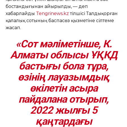
бостандығынан айырылды, — деп
хабарлайды
Tengrinews.kz
тілшісі Талдықорған
қалалық сотының баспасөз қызметіне сілтеме
жасап.
«Сот мәліметінше, К.
Алматы облысы ҰҚКД
бастығы бола тұра,
өзінің лауазымдық
өкілетін асыра
пайдалана отырып,
2022 жылғы 5
қаңтардағы