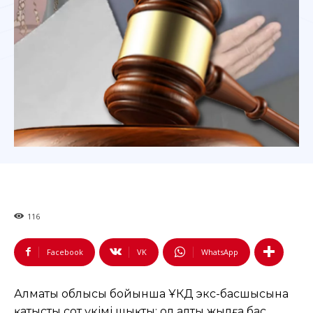
116
Facebook
VK
WhatsApp
Алматы облысы бойынша ҰҚКД экс-басшысына
қатысты сот үкімі шықты: ол алты жылға бас