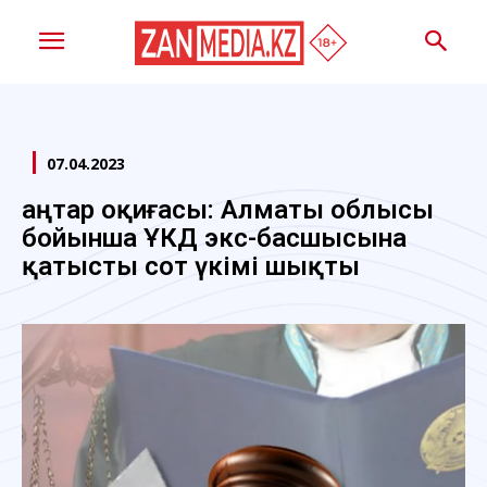
07.04.2023
Қаңтар оқиғасы: Алматы облысы
бойынша ҰҚКД экс-басшысына
қатысты сот үкімі шықты