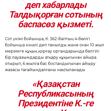
деп хабарлады
Талдықорған сотының
баспасөз қызметі.
Сот үкімі бойынша, К. 362-баптың 4-бөлігі
бойынша кінәлі деп танылды және оған 10 жыл
мерзімге құқық қорғау органдарында белгілі
бір лауазымдарды атқару құқығынан айыра
отырып, 6 жылға бас бостандығынан айыру
жазасы тағайындалғаны нақтыланады.
«Қазақстан
Республикасының
Президентіне К.-ге