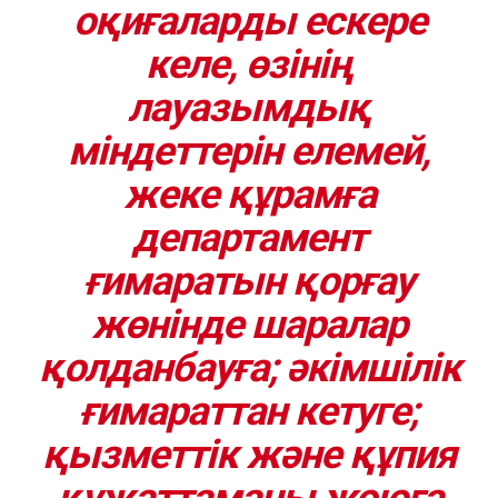
оқиғаларды ескере
келе, өзінің
лауазымдық
міндеттерін елемей,
жеке құрамға
департамент
ғимаратын қорғау
жөнінде шаралар
қолданбауға; әкімшілік
ғимараттан кетуге;
қызметтік және құпия
құжаттаманы жоюға