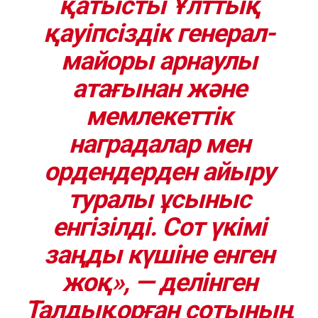
қатысты Ұлттық
қауіпсіздік генерал-
майоры арнаулы
атағынан және
мемлекеттік
наградалар мен
ордендерден айыру
туралы ұсыныс
енгізілді. Сот үкімі
заңды күшіне енген
жоқ», — делінген
Талдықорған сотының