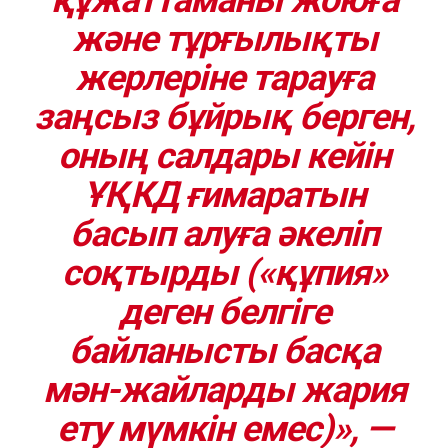
және тұрғылықты
жерлеріне тарауға
заңсыз бұйрық берген,
оның салдары кейін
ҰҚКД ғимаратын
басып алуға әкеліп
соқтырды («құпия»
деген белгіге
байланысты басқа
мән-жайларды жария
ету мүмкін емес)», —