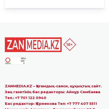
ZANMEDIA.KZ – Қоғамдық-саяси, құқықтық сайт.
Заң газетінің бас редакторы: Айнұр Сембаева
Тел.: +7 701 122 0940
Бас редактор: Қ.Ермекова Тел: +7 777 407 5511