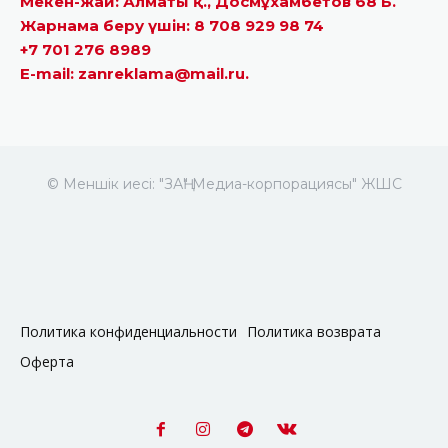
Мекен-жай: Алматы қ., Досмұхамбетов 68 Б.
Жарнама беру үшін: 8 708 929 98 74
+7 701 276 8989
E-mail: zanreklama@mail.ru.
© Меншік иесі: "ЗАҢ" Медиа-корпорациясы" ЖШС
Политика конфиденциальности
Политика возврата
Оферта