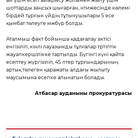
ай үшін есеп айырысу жолымен жылу үшін
шоттарды заңсыз шығарған, нәтижесінде көлемі
бірдей тұрғын үйдің тұтынушылары 5 есе
қымбат төлеуге мәжбүр болды.
Аталмыш факт бойынша қадағалау актісі
енгізіліп, кінәлі лауазымды тұлғалар тәртіптік
жауапкершілікке тартылды. Бүгінгі күні қайта
есептеу жүргізіліп, 45 пәтер тұрғындарының
артық төлеген қаражаты алдағы жылыту
маусымына есепке алынатын болады.
Атбасар ауданының прокуратурасы