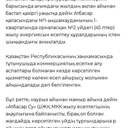
барысында ағымдағы жылдың ақпан айынан
бастап қазіргі уақытқа дейін Атбасар
қаласындағы №1-ықшамауданының 1-
кварталында орналасқан №2 үйдегі (45 пәтер)
жылу энергиясын есептеу құралдарының істен
шыққандығы анықталды.
Қазақстан Республикасының заңнамасында
тұтынушыда коммерциялық есепке алу
аспаптары болмаған кезде көрсетілген
қызметтер көлемі есеп айырысу жолымен
айқындалады деп белгіленген.
Бұл ретте, наурыз айынан мамыр айына дейін
«Атбасар Су» ШЖҚ МКК жылу есептегішінің
ақаулығына байланысты, бірақ ол болған
жағдайда, көрсетілген үйдің тұрғындарына әр