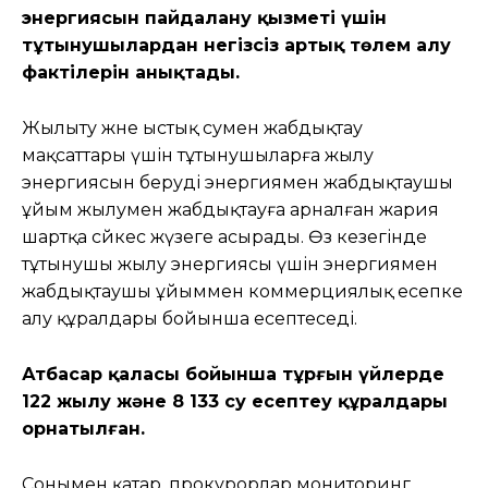
энергиясын пайдалану қызметі үшін
тұтынушылардан негізсіз артық төлем алу
фактілерін анықтады.
Жылыту және ыстық сумен жабдықтау
мақсаттары үшін тұтынушыларға жылу
энергиясын беруді энергиямен жабдықтаушы
ұйым жылумен жабдықтауға арналған жария
шартқа сәйкес жүзеге асырады. Өз кезегінде
тұтынушы жылу энергиясы үшін энергиямен
жабдықтаушы ұйыммен коммерциялық есепке
алу құралдары бойынша есептеседі.
Атбасар қаласы бойынша тұрғын үйлерде
122 жылу және 8 133 су есептеу құралдары
орнатылған.
Сонымен қатар, прокурорлар мониторинг