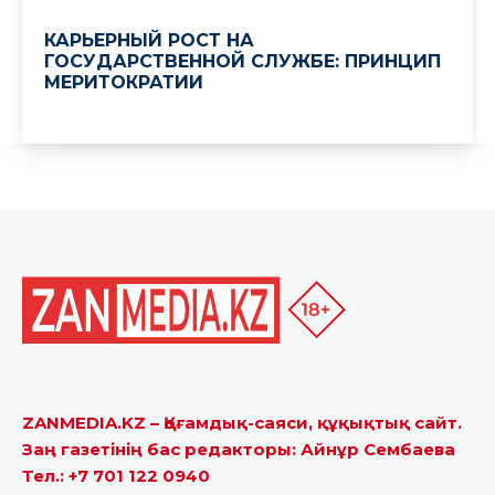
ZANMEDIA.KZ – Қоғамдық-саяси, құқықтық сайт.
Заң газетінің бас редакторы: Айнұр Сембаева
Тел.: +7 701 122 0940