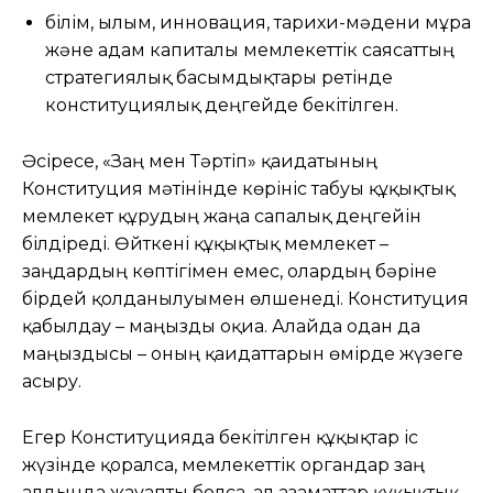
білім, ғылым, инновация, тарихи-мәдени мұра
және адам капиталы мемлекеттік саясаттың
стратегиялық басымдықтары ретінде
конституциялық деңгейде бекітілген.
Әсіресе, «Заң мен Тәртіп» қағидатының
Конституция мәтінінде көрініс табуы құқықтық
мемлекет құрудың жаңа сапалық деңгейін
білдіреді. Өйткені құқықтық мемлекет –
заңдардың көптігімен емес, олардың бәріне
бірдей қолданылуымен өлшенеді. Конституция
қабылдау – маңызды оқиға. Алайда одан да
маңыздысы – оның қағидаттарын өмірде жүзеге
асыру.
Егер Конституцияда бекітілген құқықтар іс
жүзінде қорғалса, мемлекеттік органдар заң
алдында жауапты болса, ал азаматтар құқықтық