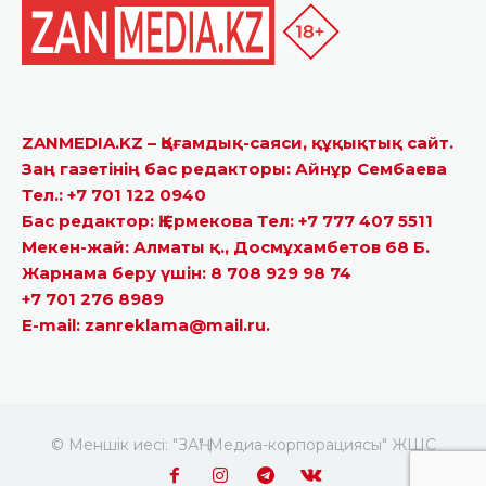
ZANMEDIA.KZ – Қоғамдық-саяси, құқықтық сайт.
Заң газетінің бас редакторы: Айнұр Сембаева
Тел.: +7 701 122 0940
Бас редактор: Қ.Ермекова Тел: +7 777 407 5511
Мекен-жай: Алматы қ., Досмұхамбетов 68 Б.
Жарнама беру үшін: 8 708 929 98 74
+7 701 276 8989
E-mail: zanreklama@mail.ru.
© Меншік иесі: "ЗАҢ" Медиа-корпорациясы" ЖШС