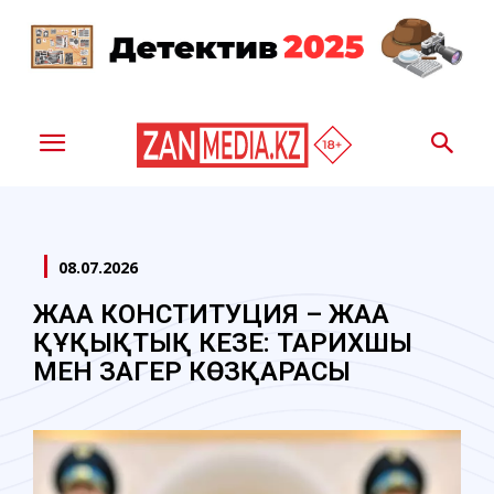
08.07.2026
ЖАҢА КОНСТИТУЦИЯ – ЖАҢА
ҚҰҚЫҚТЫҚ КЕЗЕҢ: ТАРИХШЫ
МЕН ЗАҢГЕР КӨЗҚАРАСЫ