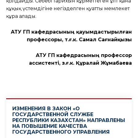
қолдайды. Себебі тарихын құрметтеген ұлт қана
құқық үстемдігіне негізделген қуатты мемлекет
құра алады.
АТУ ӘГП кафедрасының қауымдастырылған
профессоры, т.ғ.к. Самал Сағнайқызы
АТУ ӘГП кафедрасының профессор
ассистенті, з.ғ.к. Құралай Жұмабаева
ИЗМЕНЕНИЯ В ЗАКОН «О
ГОСУДАРСТВЕННОЙ СЛУЖБЕ
РЕСПУБЛИКИ КАЗАХСТАН» НАПРАВЛЕНЫ
НА ПОВЫШЕНИЕ КАЧЕСТВА
ГОСУДАРСТВЕННОГО УПРАВЛЕНИЯ