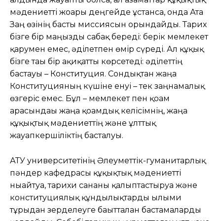
мәдениетті жоғары деңгейде ұстанса, онда Ата
Заң өзінің басты миссиясын орындайды. Тарих
бізге бір маңызды сабақ береді: берік мемлекет
қарумен емес, әділетпен өмір сүреді. Ал құқық
бізге тағы бір ақиқатты көрсетеді: әділеттің
бастауы – Конституция. Сондықтан жаңа
Конституцияның күшіне енуі – тек заңнамалық
өзгеріс емес. Бұл – мемлекет пен қоғам
арасындағы жаңа қоғамдық келісімнің, жаңа
құқықтық мәдениеттің және ұлттық
жауапкершіліктің басталуы.
АТУ университетінің Әлеуметтік-гуманитарлық
пәндер кафедрасы құқықтық мәдениетті
нығайтуға, тарихи сананы қалыптастыруға және
конституциялық құндылықтарды ғылыми
тұрғыдан зерделеуге бағытталған бастамаларды