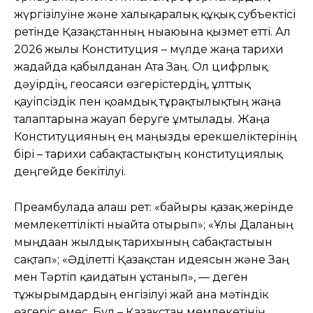
жүргізілуіне және халықаралық құқық субъектісі
ретінде Қазақстанның нығаюына қызмет етті. Ал
2026 жылғы Конституция – мүлде жаңа тарихи
жағдайда қабылданған Ата Заң. Ол цифрлық
дәуірдің, геосаяси өзгерістердің, ұлттық
қауіпсіздік пен қоғамдық тұрақтылықтың жаңа
талаптарына жауап беруге ұмтылады. Жаңа
Конституцияның ең маңызды ерекшеліктерінің
бірі – тарихи сабақтастықтың конституциялық
деңгейде бекітілуі.
Преамбулада алғаш рет: «байырғы қазақ жерінде
мемлекеттілікті нығайта отырып»; «Ұлы Даланың
мыңдаған жылдық тарихының сабақтастығын
сақтап»; «Әділетті Қазақстан идеясын және Заң
мен Тәртіп қағидатын ұстанып», — деген
тұжырымдардың енгізілуі жай ғана мәтіндік
өзгеріс емес. Бұл – Қазақстан мемлекетінің