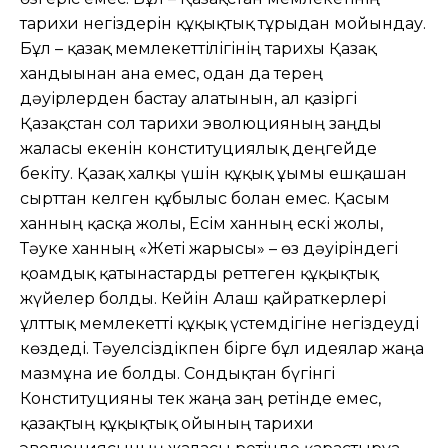
тарихи негіздерін құқықтық тұрғыдан мойындау.
Бұл – қазақ мемлекеттілігінің тарихы Қазақ
хандығынан ғана емес, одан да терең
дәуірлерден бастау алатынын, ал қазіргі
Қазақстан сол тарихи эволюцияның заңды
жалғасы екенін конституциялық деңгейде
бекіту. Қазақ халқы үшін құқық ұғымы ешқашан
сырттан келген құбылыс болған емес. Қасым
ханның қасқа жолы, Есім ханның ескі жолы,
Тәуке ханның «Жеті жарғысы» – өз дәуіріндегі
қоғамдық қатынастарды реттеген құқықтық
жүйелер болды. Кейін Алаш қайраткерлері
ұлттық мемлекетті құқық үстемдігіне негіздеуді
көздеді. Тәуелсіздікпен бірге бұл идеялар жаңа
мазмұнға ие болды. Сондықтан бүгінгі
Конституцияны тек жаңа заң ретінде емес,
қазақтың құқықтық ойының тарихи