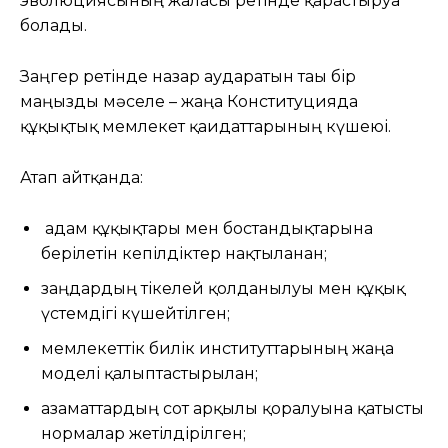
эволюциясының жалғасы ретінде қарастыруға
болады.
Заңгер ретінде назар аударатын тағы бір
маңызды мәселе – жаңа Конституцияда
құқықтық мемлекет қағидаттарының күшеюі.
Атап айтқанда:
адам құқықтары мен бостандықтарына
берілетін кепілдіктер нақтыланған;
заңдардың тікелей қолданылуы мен құқық
үстемдігі күшейтілген;
мемлекеттік билік институттарының жаңа
моделі қалыптастырылған;
азаматтардың сот арқылы қорғалуына қатысты
нормалар жетілдірілген;