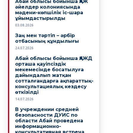
Абай облысы бойынша ҚАЖ
әйелдер колониясында
мәдени-көпшілік іс-шара
ұйымдастырылды
03.08.2026
Заң мен тәртіп – әрбір
отбасының құндылығы
24.07.2026
Абай облысы бойынша ҚАЖД
орташа қауіпсіздік
мекемесінде босатылуға
дайындалып жатқан
сотталғандарға ақпараттық-
консультациялық кездесу
өткізілді
14.07.2026
В учреждении средней
безопасности ДУИС по
области Абай проведена
информационно-
консультативная встреча