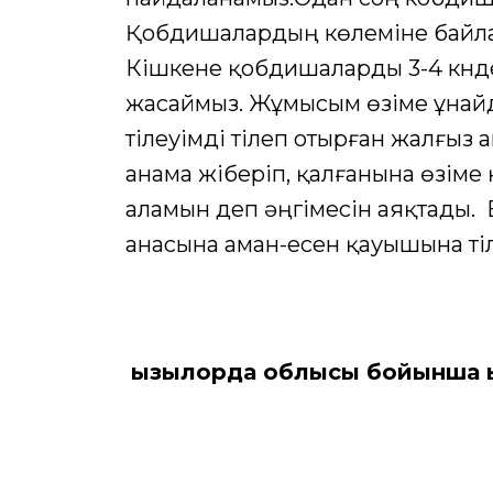
Қобдишалардың көлеміне байлан
Кішкене қобдишаларды 3-4 күнде
жасаймыз. Жұмысым өзіме ұнай
тілеуімді тілеп отырған жалғыз 
анама жіберіп, қалғанына өзіме 
аламын деп әңгімесін аяқтады. 
анасына аман-есен қауышына тіл
Қызылорда облысы бойынша Қ