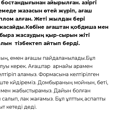
 бостандығынан айырылған. Қазіргі
емеде жазасын өтей жүріп, ағаш
лом алған. Жеті жылдан бері
жасайды.Көбіне ағаштан қобдиша мен
быра жасаудың қыр-сырын жіті
олын тізбектеп айтып берді.
айың, емен ағашы пайдаланылады.Бұл
болуы керек. Ағаштар арнайы арамен
лтіріп аламыз. Формасына келтірілген
ште күйдіреміз. Домбыраның мойнын, беті,
імен жабыстырамыз. Дайын болған
 салып, лак жағамыз. Бұл ұлттық аспапты
т кетеді деді.