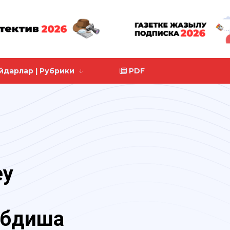
йдарлар | Рубрики
PDF
еу
обдиша