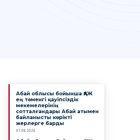
Абай облысы бойынша ҚАЖ
ең төменгі қауіпсіздік
мекемелерінің
сотталғандары Абай атымен
байланысты көрікті
жерлерге барды
07.08.2026