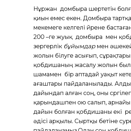
Нұржан домбыра шертетін болғ
қиын емес екен. Домбыра тартқан
мекемеге келгелі үйрене бастағ
200 –ге жуық домбыра мен қо
зергерлік
бұйымдар
мен әшекей
жолын білуге асығып, сұрақтарым
қобдишаның жасалу жолын былай
шамамен бір аптадай уақыт кете
ағаштары пайдаланылады. Алд
дайындап алған соң, оны сүргіле
қарындашпен ою салып, арнай
дайын болған қобдишаны екі рет
әдісі арқылы. Сыртқы бетіне сур
пайдаланамыз.Одан соң кобдиша