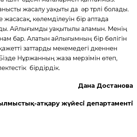
ысты жасалу уақыты да әр түрлі болады.
 жасасақ, көлемділеуін бір аптада
ды. Айлығымды уақытылы аламын. Менің
анам бар. Алатын айлығымның бір бөлігін
қажетті заттарды мекемедегі дүкеннен
Бізде Нұржанның жаза мерзімін өтеп,
ектестік бірдірдік.
Дана Достанова
ылмыстық-атқару жүйесі департаменті