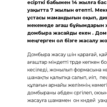
есірткі бабымен 14 жылға бас
уақытта 7 жылын өтепті. Мек
ұстасы мамандығын оқып, дип
мекемеде ағаш бұйымдарын 
домбыра жасайды екен . Дом
меңгерген ол бізге жасалу ж
Домбыра жасау үшін қарағай, қ
ағаштар міндетті түрде кепкен 
кесіледі, жонылып формасына ке
шанақты қалыпқа салып, иіп, пе
құлағын арнайы желімнің көмег
домбыраны әбден сүргілеп, оюын
жасауға шамамен он күндей уақы