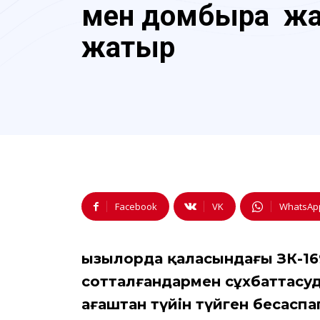
мен домбыра жа
жатыр
Facebook
VK
WhatsAp
Қызылорда қаласындағы ЗК-16
сотталғандармен сұхбаттасуды
ағаштан түйін түйген бесаспа