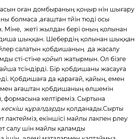
асын оған домбыраның қоңыр үнін шығару
ы болмаса ,ағаштан түйін түюді осы
ан. Міне, жеті жылдан бері оның қолынан
бдиша шыққан. Шебердің қолынан шыққан
лер салатын қобдишаның да жасалу
ды үсті-үстіне қойып жатырмын. Ол бізге
ша түсіндірді. Бір қобдишаны жасауға
ді. Қобдишаға да қарағай, қайың, емен
ымен ағаштан қобдишаның өлшемін
п, формасына келтіреміз. Сыртына
ы
кескіш құралдарды
қолданады.Сырты
 лактейміз, екіншісі майлы лакпен үрлеу
ет салу үшін майлы қаламды
 ішін әдемі маталармен қаптаймыз.