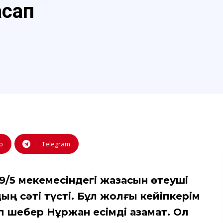
сап
p
Telegram
9/5 мекемесіндегі жазасын өтеуші
ң сәті түсті. Бұл жолғы кейіпкерім
п шебер Нұржан есімді азамат. Ол