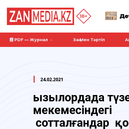
PDF — Журнал
Заң Мен Тәртіп
А
24.02.2021
Қызылордада түз
мекемесіндегі
сотталғандар қ