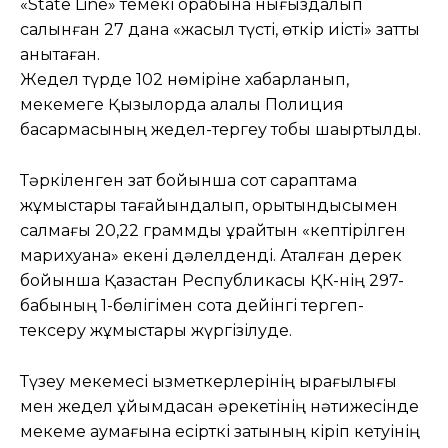
«State Line» темекі қорабына нығыздалып
салынған 27 дана «жасыл түсті, өткір иісті» затты
анықтаған.
Жедел түрде 102 нөміріне хабарланып,
мекемеге Қызылорда қалалық Полиция
басқармасының жедел-тергеу тобы шақыртылды.
Тәркіленген зат бойынша сот сараптама
жұмыстары тағайындалып, қорытындысымен
салмағы 20,22 граммды құрайтын «кептірілген
марихуана» екені дәлелденді. Аталған дерек
бойынша Қазақстан Республикасы ҚК-нің 297-
бабының 1-бөлігімен сотқа дейінгі тергеп-
тексеру жұмыстары жүргізілуде.
Түзеу мекемесі қызметкерлерінің қырағылығы
мен жедел ұйымдасқан әрекетінің нәтижесінде
мекеме аумағына есірткі затының кіріп кетуінің