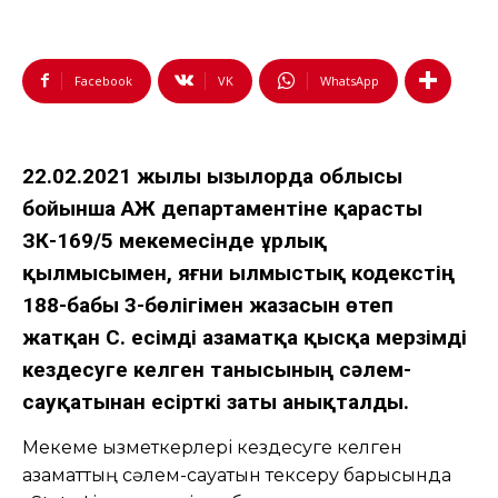
Facebook
VK
WhatsApp
22.02.2021 жылы Қызылорда облысы
бойынша ҚАЖ департаментіне қарасты
ЗК-169/5 мекемесінде ұрлық
қылмысымен, яғни Қылмыстық кодекстің
188-бабы 3-бөлігімен жазасын өтеп
жатқан С. есімді азаматқа қысқа мерзімді
кездесуге келген танысының сәлем-
сауқатынан есірткі заты анықталды.
Мекеме қызметкерлері кездесуге келген
азаматтың сәлем-сауқатын тексеру барысында