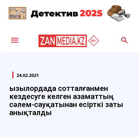
24.02.2021
Қызылордада сотталғанмен
кездесуге келген азаматтың
сәлем-сауқатынан есірткі заты
анықталды