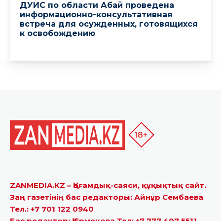
ZANMEDIA.KZ – Қоғамдық-саяси, құқықтық сайт.
Заң газетінің бас редакторы: Айнұр Сембаева
Тел.: +7 701 122 0940
Бас редактор: Қ.Ермекова Тел: +7 777 407 5511