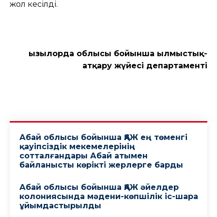
жол кесілді.
Қызылорда облысы бойынша Қылмыстық-
атқару жүйесі департаменті
Абай облысы бойынша ҚАЖ ең төменгі
қауіпсіздік мекемелерінің
сотталғандары Абай атымен
байланысты көрікті жерлерге барды
Абай облысы бойынша ҚАЖ әйелдер
колониясында мәдени-көпшілік іс-шара
ұйымдастырылды