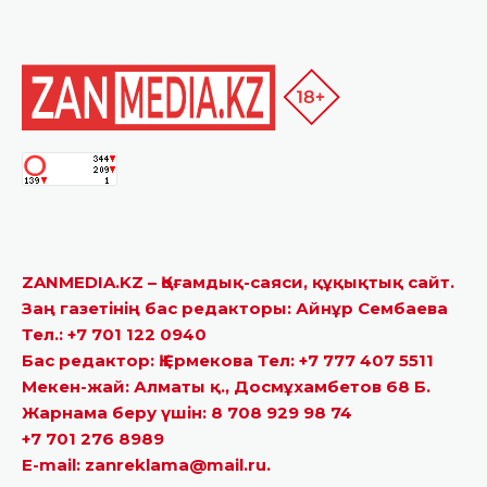
ZANMEDIA.KZ – Қоғамдық-саяси, құқықтық сайт.
Заң газетінің бас редакторы: Айнұр Сембаева
Тел.: +7 701 122 0940
Бас редактор: Қ.Ермекова Тел: +7 777 407 5511
Мекен-жай: Алматы қ., Досмұхамбетов 68 Б.
Жарнама беру үшін: 8 708 929 98 74
+7 701 276 8989
E-mail: zanreklama@mail.ru.