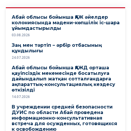
Абай облысы бойынша ҚАЖ әйелдер
колониясында мәдени-көпшілік іс-шара
ұйымдастырылды
03.08.2026
Заң мен тәртіп – әрбір отбасының
құндылығы
24.07.2026
Абай облысы бойынша ҚАЖД орташа
қауіпсіздік мекемесінде босатылуға
дайындалып жатқан сотталғандарға
ақпараттық-консультациялық кездесу
өткізілді
14.07.2026
В учреждении средней безопасности
ДУИС по области Абай проведена
информационно-консультативная
встреча для осужденных, готовящихся
к освобождению