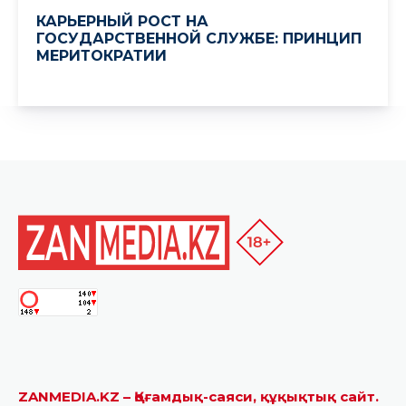
ZANMEDIA.KZ – Қоғамдық-саяси, құқықтық сайт.