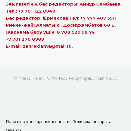
Заң газетінің бас редакторы: Айнұр Сембаева
Тел.: +7 701 122 0940
Бас редактор: Қ.Ермекова Тел: +7 777 407 5511
Мекен-жай: Алматы қ., Досмұхамбетов 68 Б.
Жарнама беру үшін: 8 708 929 98 74
+7 701 276 8989
E-mail: zanreklama@mail.ru.
© Меншік иесі: "ЗАҢ" Медиа-корпорациясы" ЖШС
Политика конфиденциальности
Политика возврата
Оферта