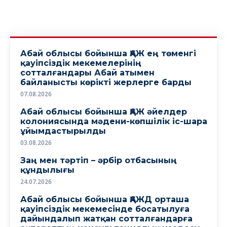
Абай облысы бойынша ҚАЖ ең төменгі
қауіпсіздік мекемелерінің
сотталғандары Абай атымен
байланысты көрікті жерлерге барды
07.08.2026
Абай облысы бойынша ҚАЖ әйелдер
колониясында мәдени-көпшілік іс-шара
ұйымдастырылды
03.08.2026
Заң мен тәртіп – әрбір отбасының
құндылығы
24.07.2026
Абай облысы бойынша ҚАЖД орташа
қауіпсіздік мекемесінде босатылуға
дайындалып жатқан сотталғандарға