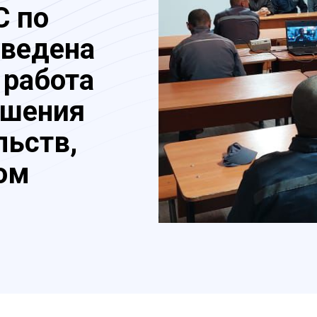
С по
оведена
 работа
ашения
льств,
ом