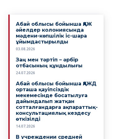
Абай облысы бойынша ҚАЖ
әйелдер колониясында
мәдени-көпшілік іс-шара
ұйымдастырылды
03.08.2026
Заң мен тәртіп – әрбір
отбасының құндылығы
24.07.2026
Абай облысы бойынша ҚАЖД
орташа қауіпсіздік
мекемесінде босатылуға
дайындалып жатқан
сотталғандарға ақпараттық-
консультациялық кездесу
өткізілді
14.07.2026
В учреждении средней