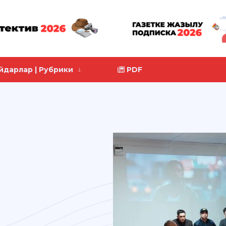
йдарлар | Рубрики
PDF