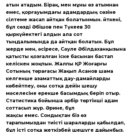
атын атадым. Бірақ, мен мұны өз атымнан
емес, қорғауымдағы адамдардың сөзіне
сілтеме жасап айтқан болатынмын. Өйткені,
бұл сөзді Әбішов пен Түкеев 30
қыркүйектегі алдын ала сот
тыңдалымында да айтқан болатын. Бұл
жерде мен, әсіресе, Сәуле Әбілдаханқызына
қатысты қозғалған іске басынан бастап
келіскен жоқпын. Жалпы ҚР Жоғарғы
Сотының төрағасы Жақып Асанов шама
келгенше азаматтық дау-дамайларды
көбейтпеу, оны сотқа дейін шешу
мәселесіне ерекше басымдық беріп отыр.
Статистика бойынша әрбір төртінші адам
соттасып жүр. Әрине, бұл
жақсы емес. Сондықтан біз өз
тарапымыздан тиісті шараларды қабылдап,
бұл істі сотқа жеткізбей шешуге дайынбыз.