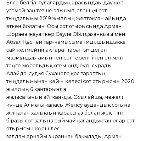
Елге белгілі тұлғалардың арасындағы дау көп
ұзамай заң тезіне алынып, алғашқы сот
тыңдалымы 2019 жылдың желтоқсан айында
өткен болатын. Осы сот отырысында Арман
Шораев жауапкер Сәуле Әбілдаханқызы мен
Абзал Құспан «ар-намысыма тиді, шындыққа
сай келмейтін ақпарат таратты» деген
мазмұндағы айыппен сот төрелігінен он млн
теңге моральдық өтем өндіруді сұрады.
Алайда, судья Суханова қос тараптың
тыңдалымынан кейін келесі сот отырысын 2020
жылдың 6 қаңтарында
жалғасатынын айтқан-ды. Осылайша, межелі
күнде Алматы қаласы Жетісу аудандық сотына
жиналған халықтың қарасы аз болған жоқ. Тіпті
біразы сот залына сыймай қалғандықтан олар сот
отырысын көршілес
залдағы арнайы экраннан бақылады. Арман