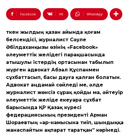
Facebook
VK
WhatsApp
Өткен жылдың қазан айында қоғам
белсендісі, журналист Сәуле
Әбілдаханқызы өзінің «Facebook»
әлеуметтік
желідегі парақшасында
атышулы істердің ортасынан табылып
жүрген адвокат Абзал Құспанмен
сұхбаттасып, басы дауға қалған болатын.
Адвокат аңдамай сөйледі ме, әлде
журналист жөнсіз сұрақ қойды ма,
әйтеуір
әлеуметтік желіде екеуара сұхбат
барысында ҚР Қазақ күресі
федерациясының президенті Арман
Шораевтың «ар-намысына тиіп, шындыққа
жанаспайтын ақпарат таратқан” көрінеді.