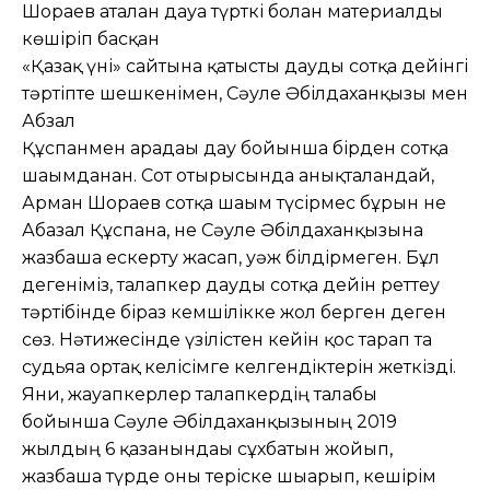
Шораев аталған дауға түрткі болған материалды
көшіріп басқан
«Қазақ үні» сайтына қатысты дауды сотқа дейінгі
тәртіпте шешкенімен, Сәуле Әбілдаханқызы мен
Абзал
Құспанмен арадағы дау бойынша бірден сотқа
шағымданған. Сот отырысында анықталғандай,
Арман Шораев сотқа шағым түсірмес бұрын не
Абазал Құспанға, не Сәуле Әбілдаханқызына
жазбаша ескерту жасап, уәж білдірмеген. Бұл
дегеніміз, талапкер дауды сотқа дейін реттеу
тәртібінде біраз кемшілікке жол берген деген
сөз. Нәтижесінде үзілістен кейін қос тарап та
судьяға ортақ келісімге келгендіктерін жеткізді.
Яғни, жауапкерлер талапкердің талабы
бойынша Сәуле Әбілдаханқызының 2019
жылдың 6 қазанындағы сұхбатын жойып,
жазбаша түрде оны теріске шығарып, кешірім