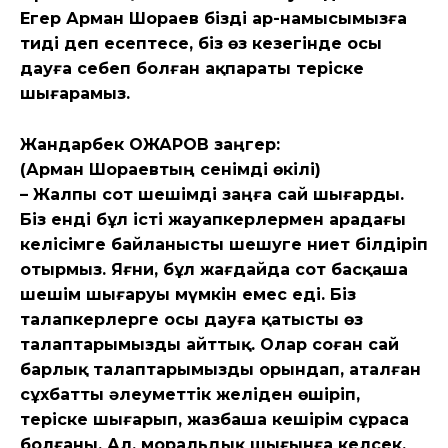
Егер Арман Шораев бізді ар-намысымызға
тиді деп есептесе, біз өз кезегінде осы
дауға себеп болған ақпараты теріске
шығарамыз.
Жандарбек ОЖАРОВ заңгер:
(Арман Шораевтың сенімді өкілі)
– Жалпы сот шешімді заңға сай шығарды.
Біз енді бұл істі жауапкерлермен арадағы
келісімге байланысты шешуге ниет білдіріп
отырмыз. Яғни, бұл жағдайда сот басқаша
шешім шығаруы мүмкін емес еді. Біз
талапкерлерге осы дауға қатысты өз
талаптарымызды айттық. Олар соған сай
барлық талаптарымызды орындап, аталған
сұхбатты әлеуметтік желіден өшіріп,
теріске шығарып, жазбаша кешірім сұраса
болғаны.
Ал, моральдық шығынға келсек,