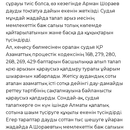
сұрауы тиіс болса, өз кезегінде Арман Шораев
дауды тоқтатуға дайын екенін жеткізді. Судья
мұндай жағдайда талап арыз иесінің
мемлекеттік баж салығы толық көлемде
қайтарылатынын және басқа да құқықтарын
түсіндірді.
Ал, кеңесу бөлмесінен оралған судья ҚР
Азаматтық процестік кодексінің 168, 279, 280,
268, 269, 429-баптарын басшылыққа алып талап
қою арызын қараусыз қалдыру туралы ұйғарым
шығарғанын хабарлады. Жетісу аудандық соты
аталған азаматтық істі сотқа дейінгі дау-дамайды
реттеу тәртібінің сақталмауына байланысты
қараусыз қалдырды. Сондай-ақ, судья
талапкерге он күн ішінде Алматы қалалық
сотына шағым түсіруге құқылы екенін түсіндірді.
Егер тараптар дауды соттан тыс шешуге ұйғарған
жағдайда А.Шораевтың мемлекеттік баж салығын