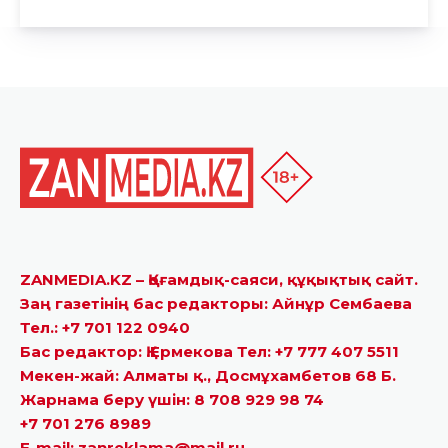
ZANMEDIA.KZ – Қоғамдық-саяси, құқықтық сайт.
Заң газетінің бас редакторы: Айнұр Сембаева
Тел.: +7 701 122 0940
Бас редактор: Қ.Ермекова Тел: +7 777 407 5511
Мекен-жай: Алматы қ., Досмұхамбетов 68 Б.
Жарнама беру үшін: 8 708 929 98 74
+7 701 276 8989
E-mail: zanreklama@mail.ru.