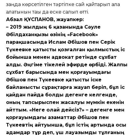
заңда көрсетілген тәртіпке сай қайтарып ала
алатынын тағы да еске салып өтті.
Абзал ҚҰСПАНОВ, жауапкер:
– 2019 жылдың 6 қазанында Сәуле
Әбілдаханқызы өзінің «Facebook»
парақшасында Ислам Әбішов пен Серік
Түкеевке қатысты қозғалған қылмыстық іс
бойынша менен адвокат ретінде сұхбат
алды. Әңгіме тікелей эфирде өрбіді. Жалпы
сұхбат барысында мен қорғауымдағы
Әбішов пен Түкеевке қатысты іске
байланысты сұрақтарға жауап беріп, бұл іс
қайдан пайда болды дегенге келгенде,
оның тапсырыспен жасалуы мүмкін екенін
айттым. «Неге олай дейсіз?» – дегенге мен
қорғауымдағы азаматтар Әбішов пен
Түкеевтің айтуынша,
бұл істің артында осы
адамдар тұр деп, үш лауазымды тұлғаның