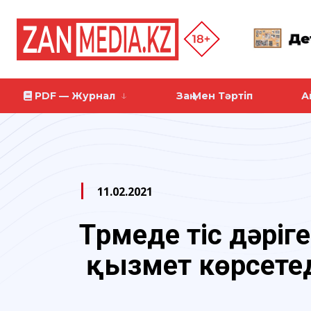
PDF — Журнал
Заң Мен Тәртіп
А
11.02.2021
Түрмеде тіс дәріге
қызмет көрсете