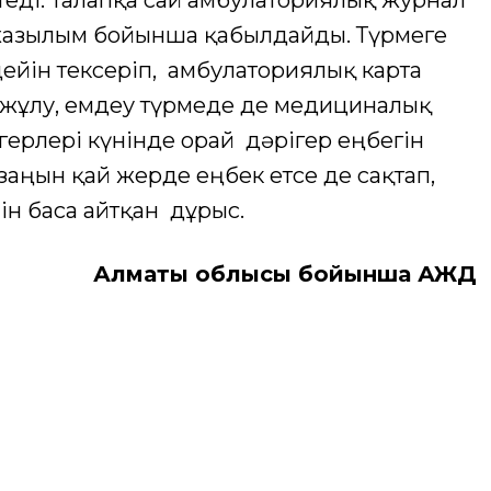
етеді. Талапқа сай амбулаториялық журнал
 жазылым бойынша қабылдайды. Түрмеге
дейін тексеріп, амбулаториялық карта
іс жұлу, емдеу түрмеде де медициналық
рігерлері күнінде орай дәрігер еңбегін
заңын қай жерде еңбек етсе де сақтап,
ін баса айтқан дұрыс.
Алматы облысы бойынша ҚАЖД