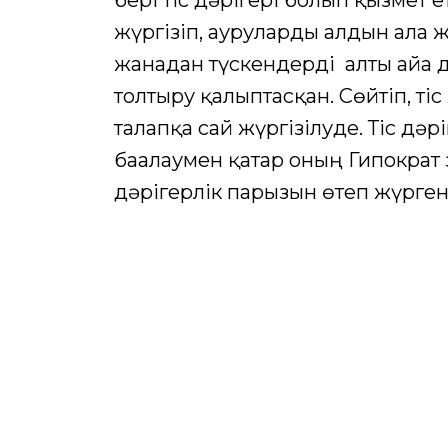
бері тіс дәрігері болып қызмет 
жүргізіп, ауруларды алдын ала
жанадан түскендерді алты айға 
толтыру қалыптасқан. Сөйтіп, т
талапқа сай жүргізілуде. Тіс дә
бағалаумен қатар оның Гипократ 
дәрігерлік парызын өтеп жүрген