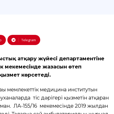
p
Telegram
стық атқару жүйесі департаментіне
ік мекемесінде жазасын өтеп
қызмет көрсетеді.
ғы мемлекеттік медицина институтын
аналарда тіс дәрігері қызметін атқарған
ман. ЛА-155/16 мекемесінде 2019 жылдан