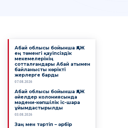
Абай облысы бойынша ҚАЖ
ең төменгі қауіпсіздік
мекемелерінің
сотталғандары Абай атымен
байланысты көрікті
жерлерге барды
07.08.2026
Абай облысы бойынша ҚАЖ
әйелдер колониясында
мәдени-көпшілік іс-шара
ұйымдастырылды
03.08.2026
Заң мен тәртіп – әрбір