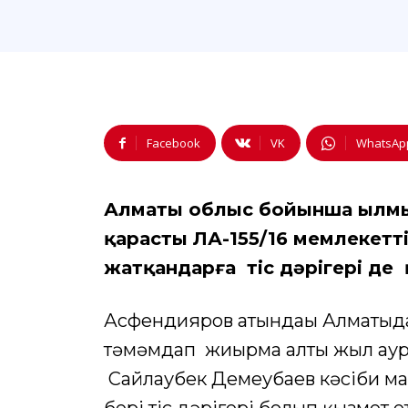
Facebook
VK
WhatsAp
Алматы облыс бойынша Қылмы
қарасты ЛА-155/16 мемлекетт
жатқандарға тіс дәрігері де 
Асфендияров атындағы Алматыда
тәмәмдап жиырма алты жыл аурух
Сайлаубек Демеубаев кәсіби ма