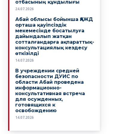
отбасының құндылығы
24.07.2026
Абай облысы бойынша ҚАЖД
орташа қауіпсіздік
мекемесінде босатылуға
дайындалып жатқан
сотталғандарға ақпараттық-
консультациялық кездесу
өткізілді
14.07.2026
В учреждении средней
безопасности ДУИС по
области Абай проведена
информационно-
консультативная встреча
для осужденных,
готовящихся к
освобождению
14.07.2026