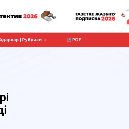
йдарлар | Рубрики
PDF
рі
ді