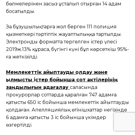
бөлмелерінен заңсыз ұсталып отырған 14 адам
босатылды.
Заң бұзушылықтарға жол берген 111 полиция
қызметкері тәртіптік жауаптылыққа тартылды.
Электронды форматта тергелген істер үлесі
2019ж.13% құраса, бүгінгі күні бұл көрсеткіш 95%-
ға жеткізілді.
Мемлекеттік айыптауды қолдау және
қылмыстық істер бойынша сот актілерінің
заңдылығын қадағалау
саласында
прокурорлар соттарда қаралған 747 адамға
қатысты 650 іс бойынша мемлекеттік айыптауды
қолдаған. Апелляциялық өтінішхаттар негізінде
6 адамға қатысты 3 іс бойынша үкімдер
өзгертілді.