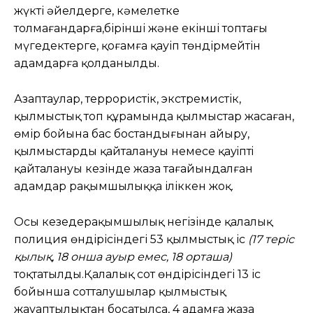
жүкті әйелдерге, кәмелетке
толмағандарға,бірінші және екінші топтағы
мүгедектерге, қоғамға қауіп төндірмейтін
адамдарға қолданылды.
Азаптаулар, террористік, экстремистік,
қылмыстық топ құрамында қылмыстар жасаған,
өмір бойына бас бостандығынан айыру,
қылмыстардың қайталануы немесе қауiптi
қайталануы кезінде жаза тағайындалған
адамдар рақымшылыққа іліккен жоқ.
Осы кезеңдерақымшылық негізінде қалалық
полиция өндірісіндегі 53 қылмыстық іс
(17 теріс
қылық, 18 онша ауыр емес, 18 орташа)
тоқтатылды.Қалалық сот өндірісіндегі 13 іс
бойынша сотталушылар қылмыстық
жауаптылықтан босатылса, 4 адамға жаза