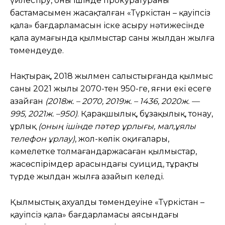
үйлестіру, оның ішінде прокуратураның
бастамасымен жасақталған «Түркістан – қауіпсіз
қала» бағдарламасын іске асыру нәтижесінде
қала аумағында қылмыстар саны жылдан жылға
төмендеуде.
Нақтырақ, 2018 жылмен салыстырғанда қылмыс
саны 2021 жылы 2070-тен 950-ге, яғни екі есеге
азайған
(2018ж. – 2070, 2019ж. – 1436, 2020ж. —
995, 2021ж. –950)
. Қарақшылық, бұзақылық, тонау,
ұрлық
(оның ішінде пәтер ұрлығы, мал,ұялы
телефон ұрлау)
, жол-көлік оқиғалары,
кәмелетке толмағандаржасаған қылмыстар,
жасөспірімдер арасындағы суицид, тұрақты
түрде жылдан жылға азайып келеді.
Қылмыстық ахуалдың төмендеуіне «Түркістан –
қауіпсіз қала» бағдарламасы аясындағы