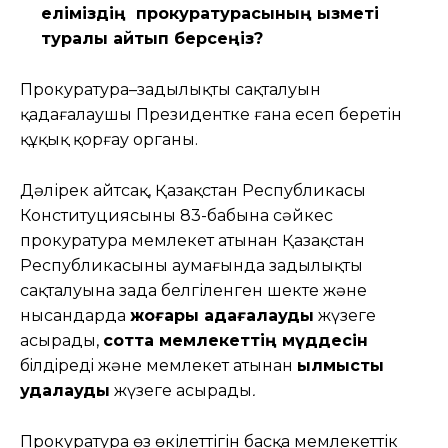
еліміздің прокуратурасының қызметі
туралы айтып берсеңіз?
Прокуратура–заңдылықтың сақталуын
қадағалаушы Президентке ғана есеп беретін
құқық қорғау органы.
Дәлірек айтсақ, Қазақстан Республикасы
Конституциясының 83-бабына сәйкес
прокуратура мемлекет атынан Қазақстан
Республикасының аумағында заңдылықтың
сақталуына заңда белгіленген шекте және
нысандарда
жоғары қадағалауды
жүзеге
асырады,
сотта мемлекеттің мүддесiн
бiлдiредi және мемлекет атынан
қылмыстық
қудалауды
жүзеге асырады
.
Прокуратура өз өкілеттігін басқа мемлекеттік