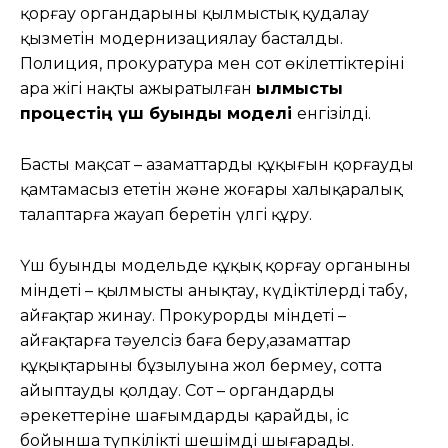
қорғау органдарының қылмыстық қудалау
қызметін модернизациялау басталды.
Полиция, прокуратура мен сот өкілеттіктерінің
ара жігі нақты ажыратылған
қылмыстық
процестің
үш буынды моделі
енгізілді.
Басты мақсат – азаматтардың құқығын қорғауды
қамтамасыз ететін және жоғары халықаралық
талаптарға жауап беретін үлгі құру.
Үш буынды модельде құқық қорғау органының
міндеті – қылмысты анықтау, күдіктілерді табу,
айғақтар жинау. Прокурордың міндеті –
айғақтарға тәуелсіз баға беру,азаматтар
құқықтарының бұзылуына жол бермеу, сотта
айыптауды қолдау. Сот – органдардың
әрекеттеріне шағымдарды қарайды, іс
бойынша түпкілікті шешімді шығарады.