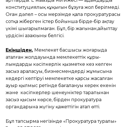
арттырды. Ең маңызды нәтижесі — адамдардың
конституциялық құқығын бұзуға жол берілмеді.
Оған дәлел – осы мерзімде қала прокуратурасы
сотқа жіберген істер бойынша бірде-бір ақтау
үкімі шығарылмаған. Бұл, бір жағынан,айыптау
үрдісінің азаюының белгісі.
Екіншіден
,
Мемлекет басшысы жоғарыда
аталған жолдауында мемлекеттік құры­
лымдардың кәсіпкерлік қызметке кез келген
заңсыз араласуы, бизнесмендердің жұмысына
кедергі келтіруі мемлекет­ке қарсы жасалған
ауыр қылмыс ретін­де ба­ғалануы керек екенін
және кәсіпкерлер шенеу­нік­тер тарапынан
заңсыз қысым көрсе, бір­ден прокуратура
органдарына жүгіну қажеттігін атап өтті.
Бұл тапсырма негізінде «Прокуратура туралы»