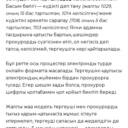
Басым бөлігі — күдікті деп тану
(жалпы 1029,
оның 15 бас тартылған, 1014 келісілген)
және
күдіктінің әрекетін саралау
(708, оның 5 бас
тартылған, 703 келісілген)
. Яғни адамның
тағдырына қатысты барлық шешімдер
прокурордың сүзгісінен өтіп, ол негізсіз деп
тапса, келісілмей, тергеушіге кері қайтарылады.
Бұл ретте осы процестер электронды түрде
онлайн форматта жасалады. Тергеушінің қаулысы
электрондық жүйемен бірден прокурорға
түседі. Егер шешім заңды болса, прокурор
цифрлы қолтаңбамен қол қойып бекітіп береді.
Жалпы жаңа модель тергеуші мен прокурорды
тығыз қарым-қатынаста жұмыс істеуге
итермелеп, тергеудің сапасын да жеделдігін де