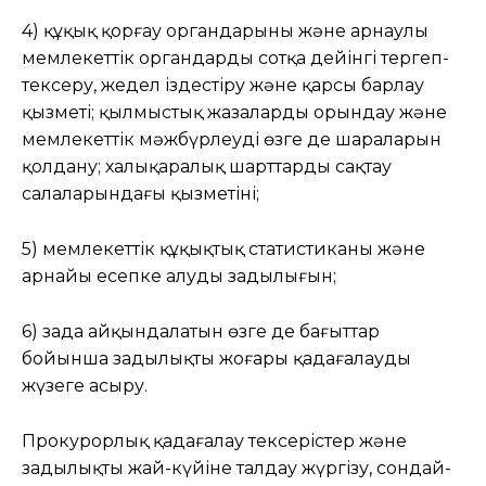
4) құқық қорғау органдарының және арнаулы
мемлекеттік органдардың сотқа дейінгі тергеп-
тексеру, жедел іздестіру және қарсы барлау
қызметі; қылмыстық жазаларды орындау және
мемлекеттік мәжбүрлеудің өзге де шараларын
қолдану; халықаралық шарттарды сақтау
салаларындағы қызметінің;
5) мемлекеттік құқықтық статистиканың және
арнайы есепке алудың заңдылығын;
6) заңда айқындалатын өзге де бағыттар
бойынша заңдылықты жоғары қадағалауды
жүзеге асыру.
Прокурорлық қадағалау тексерістер және
заңдылықтың жай-күйіне талдау жүргізу, сондай-