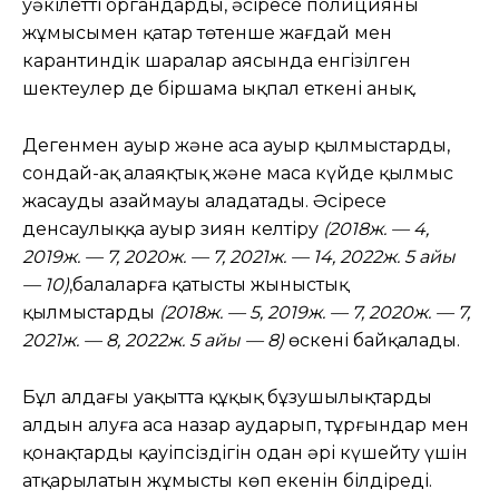
уәкілетті органдардың, әсіресе полицияның
жұмысымен қатар төтенше жағдай мен
карантиндік шаралар аясында енгізілген
шектеулер де біршама ықпал еткені анық.
Дегенмен ауыр және аса ауыр қылмыстардың,
сондай-ақ алаяқтық және масаң күйде қылмыс
жасаудың азаймауы алаңдатады. Әсіресе
денсаулыққа ауыр зиян келтіру
(2018ж. — 4,
2019ж. — 7, 2020ж. — 7, 2021ж. — 14, 2022ж. 5 айы
— 10)
,балаларға қатысты жыныстық
қылмыстардың
(2018ж. — 5, 2019ж. — 7, 2020ж. — 7,
2021ж. — 8, 2022ж. 5 айы — 8)
өскені байқалады.
Бұл алдағы уақытта құқық бұзушылықтардың
алдын алуға аса назар аударып, тұрғындар мен
қонақтардың қауіпсіздігін одан әрі күшейту үшін
атқарылатын жұмыстың көп екенін білдіреді.