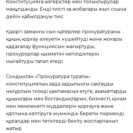
Конституцияға өзгерістер мен толықтырулар
мақұлданды. Енді тиісті заң жобалары жыл соңына
дейін қабылдануы тиіс.
Қазіргі заманғы сын-қатерлер прокуратураның
құқық қорғау әлеуетін күшейтуді және жоғары
қадағалау функциясын жаңғыртуды,
прокурорлар қызметінің кепілдіктерін
нығайтуды талап етеді.
Сондықтан «Прокуратура туралы»
конституциялық заңда заңдылықты сақтауды
неғұрлым тиімді қамтамасыз етуге, азаматтардың
құқықтары мен бостандықтарын, бизнестің, қоғам
мен мемлекеттің мүдделерін қорғауға және
қалпына келтіруге мүмкіндік беретін пәрменді
құралдар мен тетіктерді бекіту жоспарланып
жатыр.