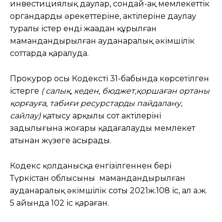
инвестициялық даулар, сондай-ақ мемлекеттік
органдардың әрекеттеріне, актілеріне даулау
туралы істер енді жаңадан құрылған
мамандандырылған ауданаралық әкімшілік
соттарда қаралуда.
Прокурор осы Кодекстің 31-бабында көрсетілген
істерге
( салық, кеден, бюджет,қоршаған ортаны
қорғауға, табиғи ресурстарды пайдалану,
сайлау)
қатысу арқылы сот актілерінің
заңдылығына жоғары қадағалауды мемлекет
атынан жүзеге асырады.
Кодекс қолданысқа енгізілгеннен бері
Түркістан облысының мамандандырылған
ауданаралық әкімшілік соты 2021ж.108 іс, ал а.ж.
5 айында 102 іс қараған.