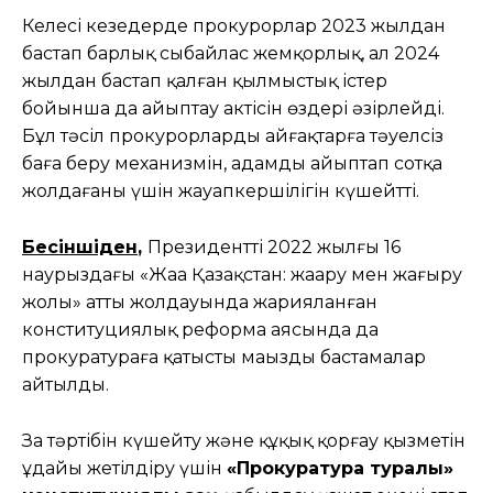
Келесі кезеңдерде прокурорлар 2023 жылдан
бастап барлық сыбайлас жемқорлық, ал 2024
жылдан бастап қалған қылмыстық істер
бойынша да айыптау актісін өздері әзірлейді.
Бұл тәсіл прокурорлардың айғақтарға тәуелсіз
баға беру механизмін, адамды айыптап сотқа
жолдағаны үшін жауапкершілігін күшейтті.
Бесіншіден
,
Президенттің 2022 жылғы 16
наурыздағы «Жаңа Қазақстан: жаңару мен жаңғыру
жолы» атты жолдауында жарияланған
конституциялық реформа аясында да
прокуратураға қатысты маңызды бастамалар
айтылды.
Заң тәртібін күшейту және құқық қорғау қызметін
ұдайы жетілдіру үшін
«Прокуратура туралы»