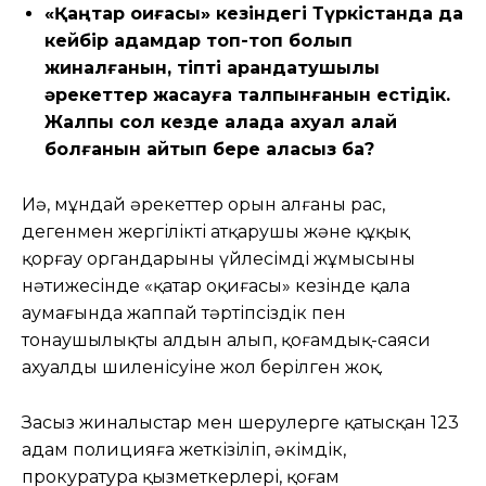
«Қаңтар оқиғасы» кезіндегі Түркістанда да
кейбір адамдар топ-топ болып
жиналғанын, тіпті арандатушылық
әрекеттер жасауға талпынғанын естідік.
Жалпы сол кезде қалада ахуал қалай
болғанын айтып бере аласыз ба?
Иә, мұндай әрекеттер орын алғаны рас,
дегенмен жергілікті атқарушы және құқық
қорғау органдарының үйлесімді жұмысының
нәтижесінде «қаңтар оқиғасы» кезінде қала
аумағында жаппай тәртіпсіздік пен
тонаушылықтың алдын алып, қоғамдық-саяси
ахуалдың шиленісуіне жол берілген жоқ.
Заңсыз жиналыстар мен шерулерге қатысқан 123
адам полицияға жеткізіліп, әкімдік,
прокуратура қызметкерлері, қоғам