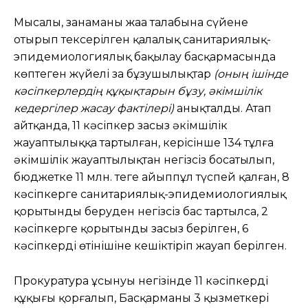
Мысалы, заңнаманың жаңа талабына сүйене
отырып тексерілген қалалық санитариялық-
эпидемиологиялық бақылау басқармасында
көптеген жүйелі заң бұзушылықтар
(оның ішінде
кәсіпкерлердің құқықтарын бұзу, әкімшілік
кедергілер жасау фактілері)
анықталды. Атап
айтқанда, 11 кәсіпкер заңсыз әкімшілік
жауаптылыққа тартылған, керісінше 134 тұлға
әкімшілік жауаптылықтан негізсіз босатылып,
бюджетке 11 млн. теңге айыппұл түспей қалған, 8
кәсіпкерге санитариялық-эпидемиологиялық
қорытынды беруден негізсіз бас тартылса, 2
кәсіпкерге қорытынды заңсыз берілген, 6
кәсіпкердің өтінішіне кешіктіріп жауап берілген.
Прокуратура ұсынуы негізінде 11 кәсіпкердің
құқығы қорғалып, Басқарманың 3 қызметкері