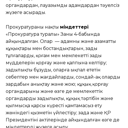
органдардан, лауазымды адамдардан тәуелсіз
жүзеге асырады.
Прокуратураның нақты
міндеттері
«Прокуратура туралы» Заңның 4-бабында
айқындалған. Олар — адамның және азаматтың
құқықтары мен бостандықтарын, заңды
тұлғалардың, қоғам мен мемлекеттің заңды
мүдделерін қорғау және қалпына келтіру;
заңдылықты бұзуды, оларға ықпал ететін
себептер мен жағдайларды, сондай-ақ олардың
зардабын анықтау және жою; құқық қорғау
органдарының және өзге де мемлекеттік
органдардың заңдылықты, құқық тәртібін және
қылмысқа қарсы күресті қамтамасыз ету
жөніндегі қызметін үйлестіру; заңда және ҚР
Президентінің актілерінде айқындалған өзге де
міндеттерді жүзеге асыру.