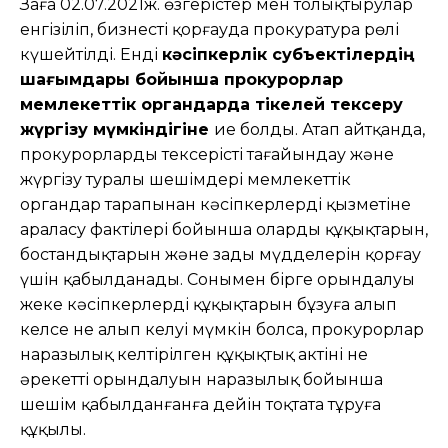
Заңға 02.07.2021ж. өзгерістер мен толықтырулар
енгізіліп, бизнесті қорғауда прокуратура рөлі
күшейтілді. Енді
кәсіпкерлік субъектілердің
шағымдары бойынша прокурорлар
мемлекеттік органдарда тікелей тексеру
жүргізу мүмкіндігіне
ие болды. Атап айтқанда,
прокурорлардың тексерісті тағайындау және
жүргізу туралы шешімдері мемлекеттік
органдар тарапынан кәсіпкерлердің қызметіне
араласу фактілері бойынша олардың құқықтарын,
бостандықтарын және заңды мүдделерін қорғау
үшін қабылданады. Сонымен бірге орындалуы
жеке кәсіпкерлердің құқықтарын бұзуға алып
келсе не алып келуі мүмкін болса, прокурорлар
наразылық келтірілген құқықтық актінің не
әрекеттің орындалуын наразылық бойынша
шешім қабылданғанға дейін тоқтата тұруға
құқылы.