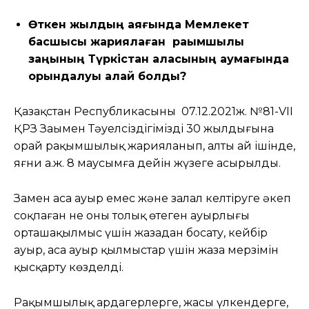
Өткен жылдың аяғында Мемлекет
басшысы жариялаған рақымшылық
заңының Түркістан қаласының аумағында
орындалуы қалай болды?
Қазақстан Республикасының 07.12.2021ж. №81-VII
ҚРЗ Заңымен Тәуелсіздігіміздің 30 жылдығына
орай рақымшылық жарияланып, алты ай ішінде,
яғни а.ж. 8 маусымға дейін жүзеге асырылды.
Заңмен аса ауыр емес және залал келтіруге әкеп
соқпаған не оны толық өтеген ауырлығы
орташақылмыс үшін жазадан босату, кейбір
ауыр, аса ауыр қылмыстар үшін жаза мерзімін
қысқарту көзделді.
Рақымшылық ардагерлерге, жасы үлкендерге,