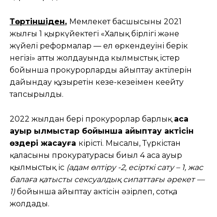
Төртіншіден
,
Мемлекет басшысының 2021
жылғы 1 қыркүйектегі «Халық бірлігі және
жүйелі реформалар — ел өркендеуінің берік
негізі» атты жолдауында кылмыстық істер
бойынша прокурорлардың айыптау актілерін
дайындау құзыретін кезең-кезеңімен кеңейту
тапсырылды.
2022 жылдан бері прокурорлар барлық
аса
ауыр қылмыстар бойынша айыптау актісін
өздері жасауға
кірісті. Мысалы, Түркістан
қаласының прокуратурасы биыл 4 аса ауыр
қылмыстық іс
(адам өлтіру -2, есірткі сату – 1, жас
балаға қатысты сексуалдық сипаттағы әрекет —
1)
бойынша айыптау актісін әзірлеп, сотқа
жолдады.