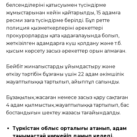
белсенділерінің қатысуымен түсіндірме
жұмыстарынан кейін қайтарылды, 15 адамға
ресми заңға түсіндірме берілді. Бұл ретте
полиция қызметкерлерінің әрекеттері
прокурорлардың қатаң қадағалауында болып,
жеткізілген адамдарға күш қолдану және т.б.
қысым көрсету заңсыз әрекеттер орын алмаған.
Бейбіт жиналыстарды ұйымдастыру және
өткізу тәртібін бұзғаны үшін 22 адам әкімшілік
жауаптылыққа тартылып, айыппұл салынды.
Бұзақылық жасаған немесе заңсыз қару сақтаған
4 адам қылмыстық жауаптылыққа тартылып, бас
бостандығын шектеу жазасы тағайындалды.
Түркістан облыс орталығы атанып, адам
танымастай көркейіп дамып келеді.