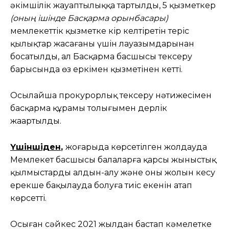
әкімшілік жауаптылыққа тартылды, 5 қызметкер
(оның ішінде Басқарма орынбасары)
мемлекеттік қызметке кір келтіретін теріс
қылықтар жасағаны үшін лауазымдарынан
босатылды, ал Басқарма басшысы тексеру
барысында өз еркімен қызметінен кетті.
Осылайша прокурорлық тексеру нәтижесімен
басқарма құрамы толығымен дерлік
жаңартылды.
Үшіншіден
,
жоғарыда көрсетілген жолдауда
Мемлекет басшысы балаларға қарсы жыныстық
қылмыстардың алдын-алу және оның жолын кесу
ерекше бақылауда болуға тиіс екенін атап
көрсетті.
Осыған сәйкес 2021 жылдан бастап кәмелетке