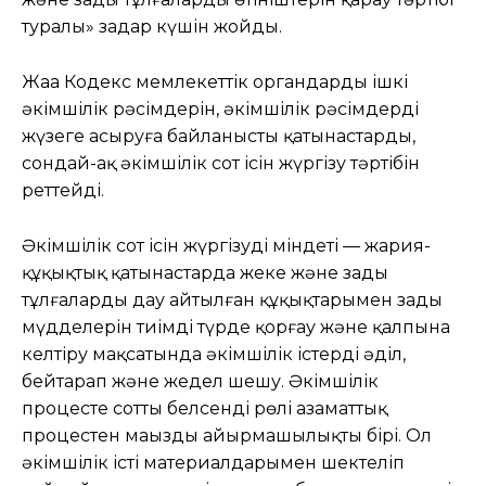
туралы» заңдар күшін жойды.
Жаңа Кодекс мемлекеттік органдардың ішкі
әкімшілік рәсімдерін, әкімшілік рәсімдерді
жүзеге асыруға байланысты қатынастарды,
сондай-ақ әкімшілік сот ісін жүргізу тәртібін
реттейді.
Әкімшілік сот ісін жүргізудің міндеті — жария-
құқықтық қатынастарда жеке және заңды
тұлғалардың дау айтылған құқықтарымен заңды
мүдделерін тиімді түрде қорғау және қалпына
келтіру мақсатында әкімшілік істерді әділ,
бейтарап және жедел шешу. Әкімшілік
процесте соттың белсенді рөлі азаматтық
процестен маңызды айырмашылықтың бірі. Ол
әкімшілік істің материалдарымен шектеліп