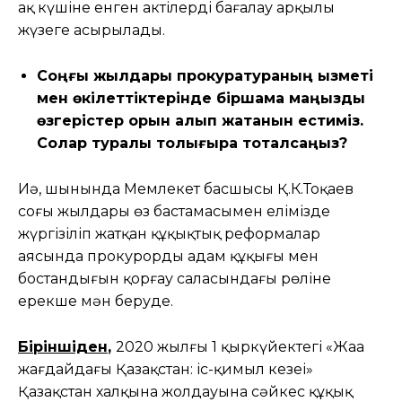
ақ күшіне енген актілерді бағалау арқылы
жүзеге асырылады.
Соңғы жылдары прокуратураның қызметі
мен өкілеттіктерінде біршама маңызды
өзгерістер орын алып жатқанын естиміз.
Солар туралы толығырақ тоқталсаңыз?
Иә, шынында Мемлекет басшысы Қ.К.Тоқаев
соңғы жылдары өз бастамасымен елімізде
жүргізіліп жатқан құқықтық реформалар
аясында прокурордың адам құқығы мен
бостандығын қорғау саласындағы рөліне
ерекше мән беруде.
Біріншіден
,
2020 жылғы 1 қыркүйектегі «Жаңа
жағдайдағы Қазақстан: іс-қимыл кезеңі»
Қазақстан халқына жолдауына сәйкес құқық