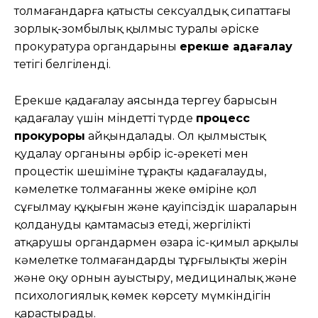
толмағандарға қатысты сексуалдық сипаттағы
зорлық-зомбылық қылмыс туралы әріске
прокуратура органдарының
ерекше қадағалау
тетігі белгіленді.
Ерекше қадағалау аясында тергеу барысын
қадағалау үшін міндетті түрде
процесс
прокуроры
айқындалады. Ол қылмыстық
қудалау органының әрбір іс-әрекеті мен
процестік шешіміне тұрақты қадағалауды,
кәмелетке толмағанның жеке өміріне қол
сұғылмау құқығын және қауіпсіздік шараларын
қолдануды қамтамасыз етеді, жергілікті
атқарушы органдармен өзара іс-қимыл арқылы
кәмелетке толмағандардың тұрғылықты жерін
және оқу орнын ауыстыру, медициналық және
психологиялық көмек көрсету мүмкіндігін
қарастырады.