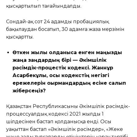
қысқартылып тағайындалды.
Сондай-ақ сот 24 адамды пробациялық
бақылаудан босатып, 30 адамға жаза мерзімін
қысқартты.
Өткен жылы қолданысқа енген маңызды
жаңа заңдардың бірі — Әкімшілік
рәсімдік-процестік кодексі. Жаннұр
Асқарбекұлы, осы кодекстің негізгі
ережелерін оқырмандардың есіне салып
жіберсеңіз?
Қазақстан Республикасының Әкімшілік рәсімдік-
процессуалдық кодексі 2021 жылдың 1
шілдесінен бастап қолданысқа енді. Осы
уақыттан бастап «Әкімшілік рәсімдер», «Жеке
және заңды тұлғалардың өтініштерін қарау тәртібі