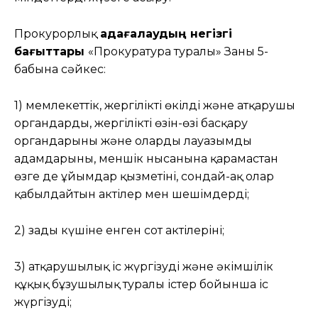
Прокурорлық
қадағалаудың негізгі
бағыттары
«Прокуратура туралы» Заңның 5-
бабына сәйкес:
1) мемлекеттік, жергілікті өкілді және атқарушы
органдардың, жергілікті өзін-өзі басқару
органдарының және олардың лауазымды
адамдарының, меншік нысанына қарамастан
өзге де ұйымдар қызметінің, сондай-ақ олар
қабылдайтын актілер мен шешімдердің;
2) заңды күшіне енген сот актілерінің;
3) атқарушылық іс жүргізудің және әкімшілік
құқық бұзушылық туралы істер бойынша іс
жүргізудің;