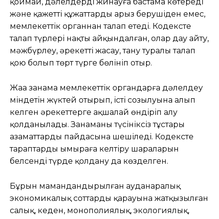
қоймай, дәлелдерді жинауға бастама көтереді
және қажетті құжаттарды арыз берушіден емес,
мемлекеттік органнан талап етеді. Кодексте
талап түрлері нақты айқындалған, олар дау айту,
мәжбүрлеу, әрекетті жасау, тану туралы талап
қою болып төрт түрге бөлініп отыр.
Жаңа заңнама мемлекеттік органдарға дәлелдеу
міндетін жүктей отырып, істің созылуына алып
келген әрекеттерге ақшалай өндіріп алу
қолданылады. Заңнаманың түсініксіз тұстары
азаматтардың пайдасына шешіледі. Кодексте
тараптарды ымыраға келтіру шараларын
белсенді түрде қолдану да көзделген.
Бұрын мамандандырылған ауданаралық
экономикалық соттардың қарауына жатқызылған
салық, кеден, монополиялық, экологиялық,