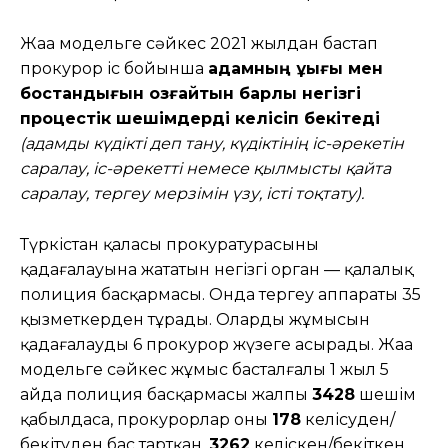
Жаңа модельге сәйкес 2021 жылдан бастап
прокурор іс бойынша
адамның құқығы мен
бостандығын қозғайтын барлық негізгі
процестік шешімдерді келісіп бекітеді
(адамды күдікті деп тану, күдіктінің іс-әрекетін
саралау, іс-әрекетті немесе қылмысты қайта
саралау, тергеу мерзімін үзу, істі тоқтату).
Түркістан қаласы прокуратурасының
қадағалауына жататын негізгі орган — қалалық
полиция басқармасы. Онда тергеу аппараты 35
қызметкерден тұрады. Олардың жұмысын
қадағалауды 6 прокурор жүзеге асырады. Жаңа
модельге сәйкес жұмыс басталғалы 1 жыл 5
айда полиция басқармасы жалпы
3428
шешім
қабылдаса, прокурорлар оның
178
келісуден/
бекітуден бас тартқан,
3262
келіскен/бекіткен.