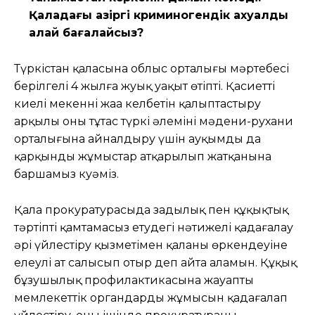
Қаладағы қазіргі криминогендік ахуалды
қалай бағалайсыз?
Түркістан қаласына облыс орталығы мәртебесі
берілгелі 4 жылға жуық уақыт өтіпті. Қасиетті
киелі мекеннің жаңа келбетін қалыптастыру
арқылы оны тұтас түркі әлемінің мәдени-рухани
орталығына айналдыру үшін ауқымды да
қарқынды жұмыстар атқарылып жатқанына
баршамыз куәміз.
Қала прокуратурасыда заңдылық пен құқықтық
тәртіпті қамтамасыз етудегі нәтижелі қадағалау
әрі үйлестіру қызметімен қаланың өркендеуіне
елеулі ат салысып отыр деп айта аламын. Құқық
бұзушылық профилактикасына жауапты
мемлекеттік органдардың жұмысын қадағалап