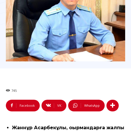
745
Facebook
VK
WhatsApp
Жаннұр Асқарбекұлы, оқырмандарға жалпы