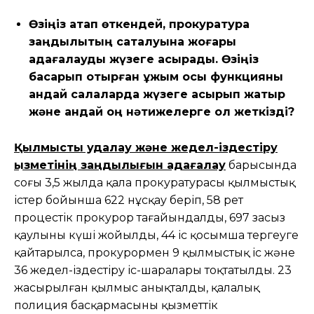
Өзіңіз атап өткендей, прокуратура
заңдылықтың сақталуына жоғары
қадағалауды жүзеге асырады. Өзіңіз
басқарып отырған ұжым осы функцияны
қандай салаларда жүзеге асырып жатыр
және қандай оң нәтижелерге қол жеткізді?
Қылмыстық қудалау және жедел-іздестіру
қызметінің заңдылығын қадағалау
барысында
соңғы 3,5 жылда қала прокуратурасы қылмыстық
істер бойынша 622 нұсқау беріп, 58 рет
процестік прокурор тағайындалды, 697 заңсыз
қаулының күші жойылды, 44 іс қосымша тергеуге
қайтарылса, прокурормен 9 қылмыстық іс және
36 жедел-іздестіру іс-шаралары тоқтатылды. 23
жасырылған қылмыс анықталды, қалалық
полиция басқармасының қызметтік