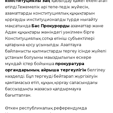
конституциялық заң
қабылдау қажет екені атап
өтілді.Тежемелік әрі тепе-теңдік жүйесін,
азаматтардың конституциялық құқықтарын
қорғауды институционалды түрде нығайту
мақсатында
Бас Прокурорды
азаматтар және
Адам құқықтары жөніндегі уәкілмен бірге
Конституциялық сотқа өтініш субъектілері
қатарына қосу ұсынылды. Азаптауға
байланысты қылмыстарды тергеу ісінде жүйелі
ұстаным болуының маңыздылығын ескере
мұндай істер бойынша
прокуратура
органдарының айрықша тергеулігін
белгілеу
көзделді. Бұл тергеудің бейтарап жүргізілуін
қамтамасыз етіп, құқық қорғау саласындағы
бассыздықты жазасыз қалдырмауға
бағытталған.
Өткен республикалық референдумда