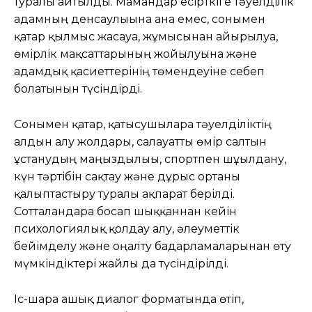
туралы айтылды. Мамандар есірткіге тәуелділік
адамның денсаулығына ғана емес, сонымен
қатар қылмыс жасауға, жұмысынан айырылуға,
өмірлік мақсаттарының жойылуына және
адамдық қасиеттерінің төмендеуіне себеп
болатынын түсіндірді.
Сонымен қатар, қатысушыларға тәуелділіктің
алдын алу жолдары, салауатты өмір салтын
ұстанудың маңыздылығы, спортпен шұғылдану,
күн тәртібін сақтау және дұрыс ортаны
қалыптастыру туралы ақпарат берілді.
Сотталғандарға босап шыққаннан кейін
психологиялық қолдау алу, әлеуметтік
бейімделу және оңалту бағдарламаларынан өту
мүмкіндіктері жайлы да түсіндірілді.
Іс-шара ашық диалог форматында өтіп,