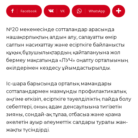
Facebook
VK
WhatsApp
№20 мекемесінде сотталғандар арасында
нашақорлықтың алдын алу, салауатты өмір
салтын насихаттау және есірткіге байланысты
құқық бұзушылықтардың қайталануына жол
бермеу мақсатында «ЛУЧ» оңалту орталығының
өкілдерімен кездесу ұйымдастырылды.
Іс-шара барысында орталық мамандары
сотталғандармен мазмұнды профилактикалық
әңгіме өткізіп, есірткіге тәуелділіктің пайда болу
себептері, оның адам денсаулығына тигізетін
зияны, сондай-ақ тұлғаға, отбасыға және қоғамға
әкелетін ауыр әлеуметтік салдары туралы жан-
жақты түсіндірді.