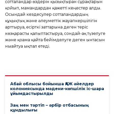
сотталғандар өздерін қызықтырған сұрақтарын
қойып, мамандардан қажетті кеңестер алды.
Осындай кездесулер сотталғандардың
құқықтық және әлеуметтік жауапкершілігін
арттыруға, есірткі заттарына деген теріс
көзқарасты қалыптастыруға, сондай-ақ түзелуге
және қоғамға қайта бейімделуге деген ынтасын
нығайтуға ықпал етеді.
Абай облысы бойынша ҚАЖ әйелдер
колониясында мәдени-көпшілік іс-шара
ұйымдастырылды
Заң мен тәртіп – әрбір отбасының
құндылығы