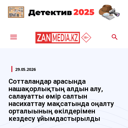
29.05.2026
Сотталғандар арасында
нашақорлықтың алдын алу,
салауатты өмір салтын
насихаттау мақсатында оңалту
орталығының өкілдерімен
кездесу ұйымдастырылды