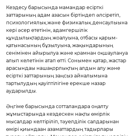
Кездесу барысында мамандар есірткі
заттарының адам ағзасын біртіндеп әлсіретіп,
психологиялық және физикалық денсаулығына
кері әсер ететінін, адамгершілік
құндылықтардың жоғалуына, отбасы қарым-
қатынасының бұзылуына, жақындарының
сенімінен айырылуға және қоғамнан оқшаулануға
алып келетінін атап өтті. Сонымен қатар, жастар
арасындағы нашақорлықтың алдын алу және
есірткі заттарының заңсыз айналымына
тартылудың қауіптілігіне ерекше назар
аударылды.
Әңгіме барысында сотталғандарға оңалту
жұмыстарында кездескен нақты өмірлік
мысалдар келтіріліп, тәуелділік салдарынан
өмірі қиындаған азаматтардың тағдырлары