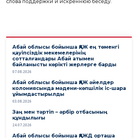
слова поддержки и искреннюю беседу.
Абай облысы бойынша ҚАЖ ең төменгі
қауіпсіздік мекемелерінің
сотталғандары Абай атымен
байланысты көрікті жерлерге барды
07.08.2026
Абай облысы бойынша ҚАЖ әйелдер
колониясында мәдени-көпшілік іс-шара
ұйымдастырылды
03.08.2026
Заң мен тәртіп – әрбір отбасының
құндылығы
24.07.2026
Абай облысы бойынша ҚАЖД орташа