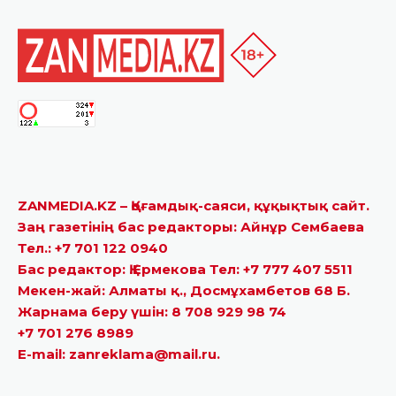
ZANMEDIA.KZ – Қоғамдық-саяси, құқықтық сайт.
Заң газетінің бас редакторы: Айнұр Сембаева
Тел.: +7 701 122 0940
Бас редактор: Қ.Ермекова Тел: +7 777 407 5511
Мекен-жай: Алматы қ., Досмұхамбетов 68 Б.
Жарнама беру үшін: 8 708 929 98 74
+7 701 276 8989
E-mail: zanreklama@mail.ru.