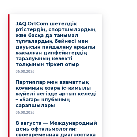
JAQ.OrtCom шетелдік
әртістердің, спортшылардың
және басқа да танымал
тұлғалардың бейнесі мен
дауысын пайдалану арқылы
жасалған дипфейктердің
таралуының кезекті
толқынын тіркеп отыр
06.08.2026
Партиялар мен азаматтық
қоғамның өзара іс-қимылы
жүйелі негізде артып келеді
– «Sarap» клубының
сарапшылары
06.08.2026
8 августа — Международный
день офтальмологии:
своевременная диагностика