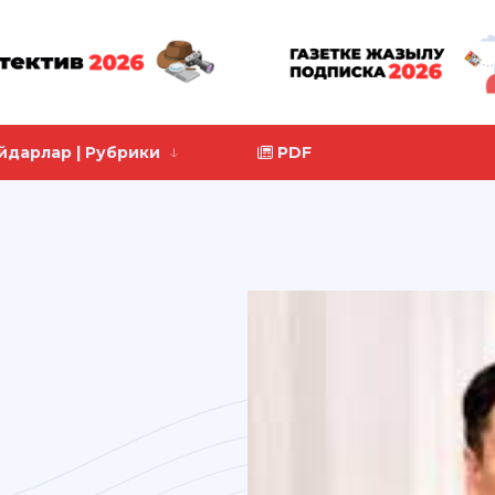
йдарлар | Рубрики
PDF