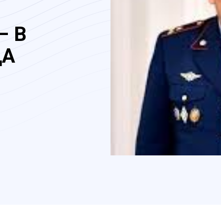
– В
ДА