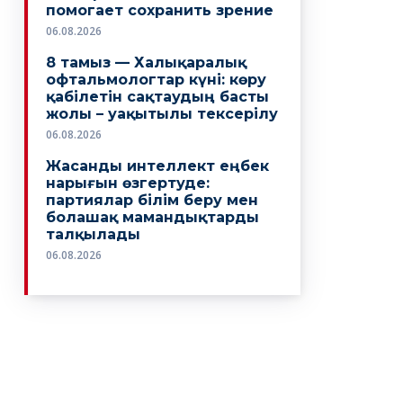
помогает сохранить зрение
06.08.2026
8 тамыз — Халықаралық
офтальмологтар күні: көру
қабілетін сақтаудың басты
жолы – уақытылы тексерілу
06.08.2026
Жасанды интеллект еңбек
нарығын өзгертуде:
партиялар білім беру мен
болашақ мамандықтарды
талқылады
06.08.2026