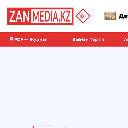
PDF — Журнал
Заң Мен Тәртіп
А