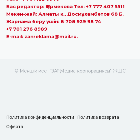
Бас редактор: Қ.Ермекова Тел: +7 777 407 5511
Мекен-жай: Алматы қ., Досмұхамбетов 68 Б.
Жарнама беру үшін: 8 708 929 98 74
+7 701 276 8989
E-mail: zanreklama@mail.ru.
© Меншік иесі: "ЗАҢ" Медиа-корпорациясы" ЖШС
Политика конфиденциальности
Политика возврата
Оферта