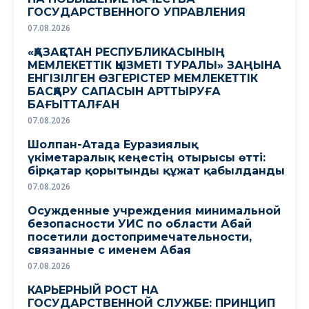
ГОСУДАРСТВЕННОГО УПРАВЛЕНИЯ
07.08.2026
«ҚАЗАҚСТАН РЕСПУБЛИКАСЫНЫҢ
МЕМЛЕКЕТТІК ҚЫЗМЕТІ ТУРАЛЫ» ЗАҢЫНА
ЕНГІЗІЛГЕН ӨЗГЕРІСТЕР МЕМЛЕКЕТТІК
БАСҚАРУ САПАСЫН АРТТЫРУҒА
БАҒЫТТАЛҒАН
07.08.2026
Шолпан-Атада Еуразиялық
үкіметаралық кеңестің отырысы өтті:
бірқатар қорытынды құжат қабылданды
07.08.2026
Осужденные учреждения минимальной
безопасности УИС по области Абай
посетили достопримечательности,
связанные с именем Абая
07.08.2026
КАРЬЕРНЫЙ РОСТ НА
ГОСУДАРСТВЕННОЙ СЛУЖБЕ: ПРИНЦИП