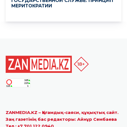
ZANMEDIA.KZ – Қоғамдық-саяси, құқықтық сайт.
Заң газетінің бас редакторы: Айнұр Сембаева
Тел.: +7 701 122 0940